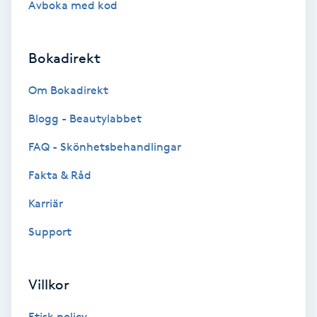
Avboka med kod
Brynformning
Bokadirekt
Brynfärgning
Om Bokadirekt
Brynplockning
Blogg - Beautylabbet
Bröllopsuppsättning
FAQ - Skönhetsbehandlingar
C
Fakta & Råd
Celluliter
Karriär
Support
Coachning
Color correction
Villkor
Etisk policy