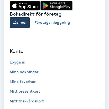
Babylights
Bokadirekt för företag
Balayage
Läs mer
Företagsinloggning
Bambumassage
Barber
Konto
Logga in
Barnklippning
Mina bokningar
BIAB
Mina favoriter
Blowout
Mitt presentkort
Mitt friskvårdskort
Bottenfärg