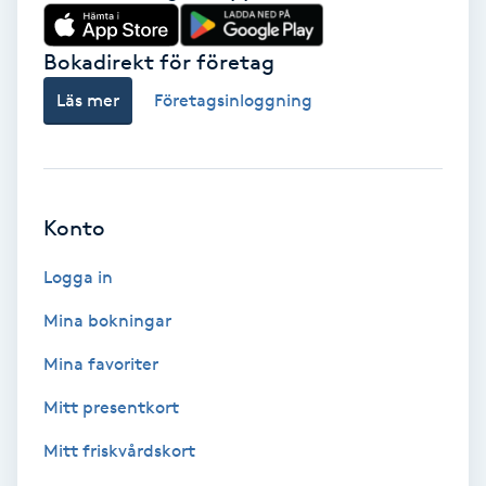
Babylights
Bokadirekt för företag
Balayage
Läs mer
Företagsinloggning
Bambumassage
Barber
Konto
Logga in
Barnklippning
Mina bokningar
BIAB
Mina favoriter
Blowout
Mitt presentkort
Mitt friskvårdskort
Bottenfärg