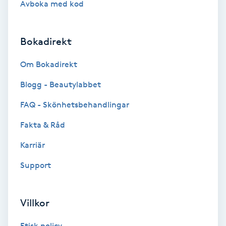
Avboka med kod
Brynformning
Bokadirekt
Brynfärgning
Om Bokadirekt
Brynplockning
Blogg - Beautylabbet
Bröllopsuppsättning
FAQ - Skönhetsbehandlingar
C
Fakta & Råd
Celluliter
Karriär
Support
Coachning
Color correction
Villkor
Etisk policy