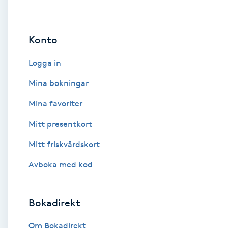
Babylights
Konto
Balayage
Logga in
Bambumassage
Mina bokningar
Mina favoriter
Barber
Mitt presentkort
Barnklippning
Mitt friskvårdskort
BIAB
Avboka med kod
Blowout
Bokadirekt
Bottenfärg
Om Bokadirekt