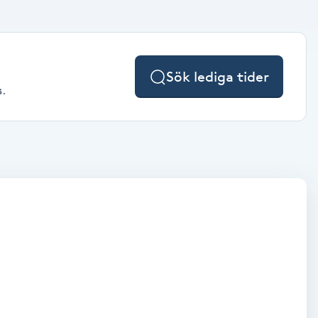
Sök lediga tider
s.