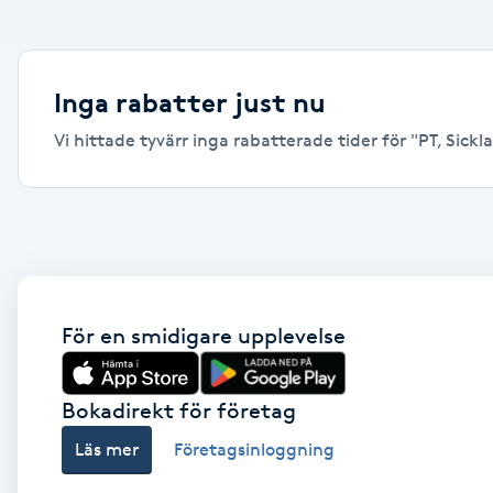
Alternativmedicin
Andningsmassage
Inga rabatter just nu
Vi hittade tyvärr inga rabatterade tider för "PT, Sickla
Ansiktslyft utan kirurgi
Aromamassage
Ashtanga Yoga
Ayurveda
För en smidigare upplevelse
Ayurvedisk Massage
Bokadirekt för företag
Läs mer
Företagsinloggning
Ansiktsbehandling djuprengörande
B