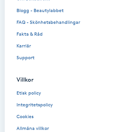
Blogg - Beautylabbet
Brynformning
FAQ - Skönhetsbehandlingar
Brynfärgning
Fakta & Råd
Brynplockning
Karriär
Support
Bröllopsuppsättning
C
Villkor
Celluliter
Etisk policy
Coachning
Integritetspolicy
Cookies
Color correction
Allmäna villkor