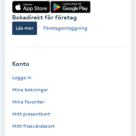
Babylights
Bokadirekt för företag
Balayage
Läs mer
Företagsinloggning
Bambumassage
Barber
Konto
Logga in
Barnklippning
Mina bokningar
BIAB
Mina favoriter
Blowout
Mitt presentkort
Mitt friskvårdskort
Bottenfärg