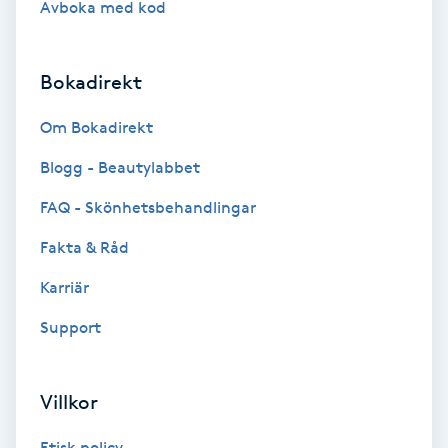
Avboka med kod
Brynformning
Bokadirekt
Brynfärgning
Om Bokadirekt
Brynplockning
Blogg - Beautylabbet
Bröllopsuppsättning
FAQ - Skönhetsbehandlingar
C
Fakta & Råd
Celluliter
Karriär
Support
Coachning
Color correction
Villkor
Etisk policy