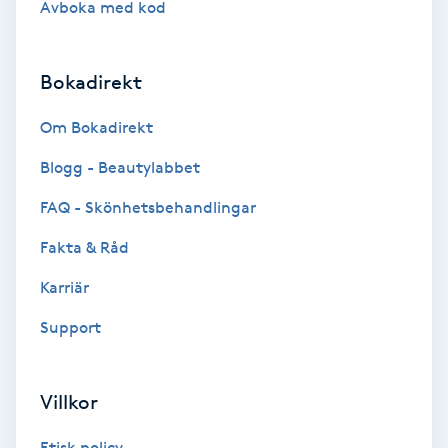
Avboka med kod
Brynformning
Bokadirekt
Brynfärgning
Om Bokadirekt
Brynplockning
Blogg - Beautylabbet
Bröllopsuppsättning
FAQ - Skönhetsbehandlingar
C
Fakta & Råd
Celluliter
Karriär
Support
Coachning
Color correction
Villkor
Etisk policy