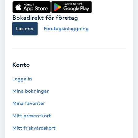
Babylights
Bokadirekt för företag
Balayage
Läs mer
Företagsinloggning
Bambumassage
Barber
Konto
Logga in
Barnklippning
Mina bokningar
BIAB
Mina favoriter
Blowout
Mitt presentkort
Mitt friskvårdskort
Bottenfärg