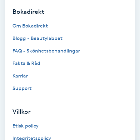
Bokadirekt
Brynformning
Om Bokadirekt
Brynfärgning
Blogg - Beautylabbet
Brynplockning
FAQ - Skönhetsbehandlingar
Fakta & Råd
Bröllopsuppsättning
C
Karriär
Support
Celluliter
Coachning
Villkor
Color correction
Etisk policy
Integritetspolicy