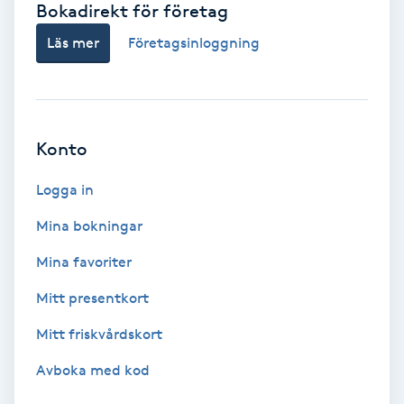
Bokadirekt för företag
Babylights
Läs mer
Företagsinloggning
Balayage
Bambumassage
Konto
Barber
Logga in
Mina bokningar
Barnklippning
Mina favoriter
BIAB
Mitt presentkort
Mitt friskvårdskort
Blowout
Avboka med kod
Bottenfärg