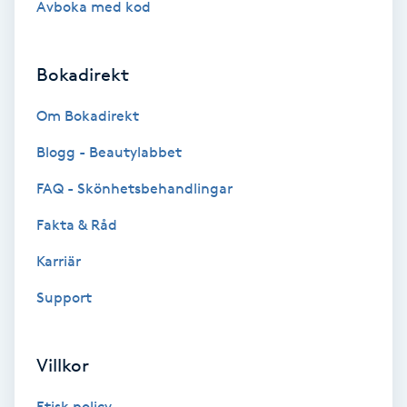
Avboka med kod
Brynformning
Bokadirekt
Brynfärgning
Om Bokadirekt
Brynplockning
Blogg - Beautylabbet
Bröllopsuppsättning
FAQ - Skönhetsbehandlingar
C
Fakta & Råd
Celluliter
Karriär
Support
Coachning
Color correction
Villkor
Etisk policy