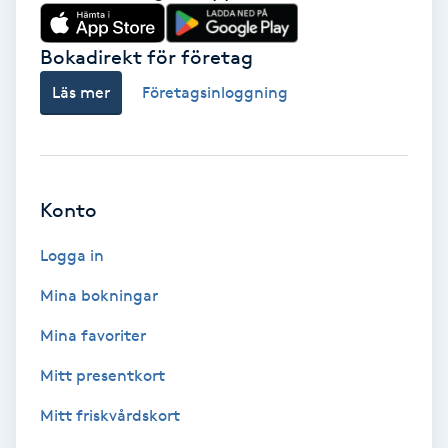
Babylights
Bokadirekt för företag
Balayage
Läs mer
Företagsinloggning
Bambumassage
Barber
Konto
Logga in
Barnklippning
Mina bokningar
BIAB
Mina favoriter
Blowout
Mitt presentkort
Mitt friskvårdskort
Bottenfärg