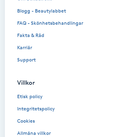
Blogg - Beautylabbet
Brynformning
FAQ - Skönhetsbehandlingar
Brynfärgning
Fakta & Råd
Brynplockning
Karriär
Support
Bröllopsuppsättning
C
Villkor
Celluliter
Etisk policy
Coachning
Integritetspolicy
Cookies
Color correction
Allmäna villkor