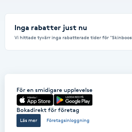
Alternativmedicin
Andningsmassage
Inga rabatter just nu
Vi hittade tyvärr inga rabatterade tider för "Skinboost
Ansiktslyft utan kirurgi
Aromamassage
Ashtanga Yoga
Ayurveda
För en smidigare upplevelse
Ayurvedisk Massage
Bokadirekt för företag
Läs mer
Företagsinloggning
Ansiktsbehandling djuprengörande
B