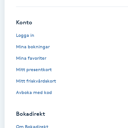
Babylights
Konto
Balayage
Logga in
Bambumassage
Mina bokningar
Mina favoriter
Barber
Mitt presentkort
Barnklippning
Mitt friskvårdskort
BIAB
Avboka med kod
Blowout
Bokadirekt
Bottenfärg
Om Bokadirekt