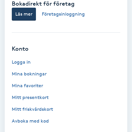
Bokadirekt för företag
Babylights
Läs mer
Företagsinloggning
Balayage
Bambumassage
Konto
Barber
Logga in
Mina bokningar
Barnklippning
Mina favoriter
BIAB
Mitt presentkort
Mitt friskvårdskort
Blowout
Avboka med kod
Bottenfärg