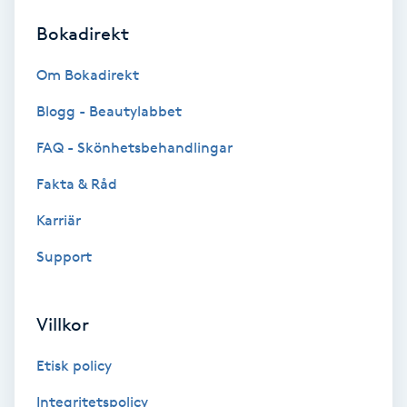
Bokadirekt
Brynformning
Om Bokadirekt
Brynfärgning
Blogg - Beautylabbet
Brynplockning
FAQ - Skönhetsbehandlingar
Fakta & Råd
Bröllopsuppsättning
C
Karriär
Support
Celluliter
Coachning
Villkor
Color correction
Etisk policy
Integritetspolicy