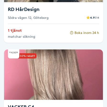
T
RD HårDesign
Tuina-massage
Södra vägen 12, Göteborg
4.9
514
Taktil massage
1 tjänst
Boka inom 24 h
matchar sökning
Tandblekning
Tandläkare
Upp till 50% rabatt
Tatuering
Tatueringsborttagning
Terapi
Thaimassage
VACKER C4