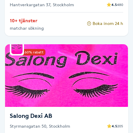
Hantverkargatan 37, Stockholm
4.5
480
Naglar borttagning
10+ tjänster
Boka inom 24 h
matchar sökning
Naglar reparation
Naprapati
Upp till 60% rabatt
Navelpiercing
NBE-massage
Ny frisyr
O
Salong Dexi AB
Olaplex
Styrmansgatan 50, Stockholm
4.5
205