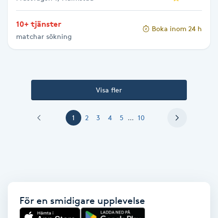
Vaccination
10+ tjänster
Boka inom 24 h
Vampyrbehandling
matchar sökning
Vaxning
Visa fler
Vaxning brasiliansk
1
2
3
4
5
…
10
Veterinär
Vibrationsmassage
Vinyasa Yoga
För en smidigare upplevelse
Volymfransar