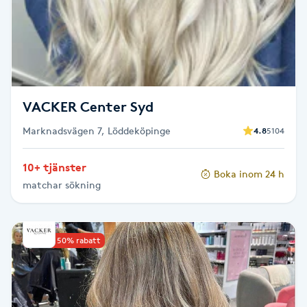
Senioryoga
Shiatsu
Singelfransar
VACKER Center Syd
Marknadsvägen 7, Löddeköpinge
4.8
5104
Sjukgymnastik
10+ tjänster
Skalpmassage
Boka inom 24 h
matchar sökning
Skinbooster
Upp till 50% rabatt
Sklerosering
Skoinlägg