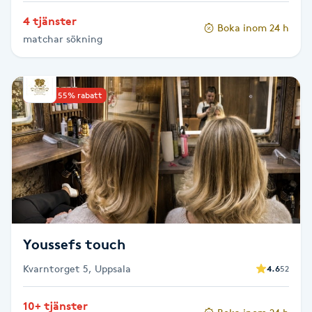
Olaplexbehandling
4 tjänster
Boka inom 24 h
matchar sökning
Ombre
Ombre brows
Upp till 55% rabatt
Ombre naglar
Optiker
Ortobionomi
Ortopedi
Youssefs touch
Kvarntorget 5, Uppsala
4.6
52
Osteopati
P
10+ tjänster