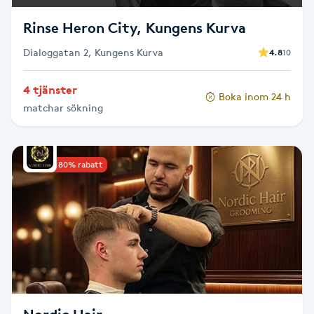
Fransk manikyr
Rinse Heron City, Kungens Kurva
Fransrengöring
Dialoggatan 2, Kungens Kurva
4.8
10
4 tjänster
Frekvensterapi
Boka inom 24 h
matchar sökning
Friskvård
Upp till 80% rabatt
Friskvårdsmassage
Frisör
Funktionsanalys
Färgning