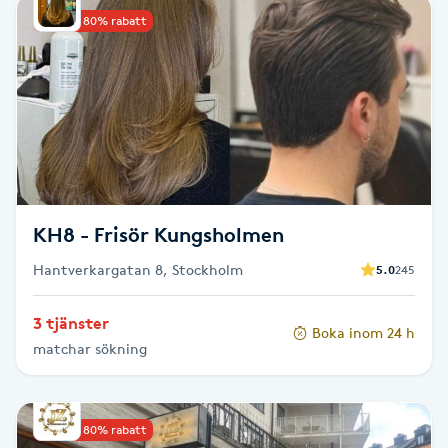
Upp till 80% rabatt
Babylights
Balayage
Bambumassage
Barber
KH8 - Frisör Kungsholmen
Barnklippning
Hantverkargatan 8, Stockholm
5.0
245
BIAB
3 tjänster
Boka inom 24 h
matchar sökning
Blowout
Bottenfärg
Upp till 80% rabatt