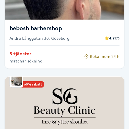
M
Makeup
bebosh barbershop
Manikyr & Pedikyr
Andra Långgatan 30, Göteborg
4.9
176
3 tjänster
Massage
Boka inom 24 h
matchar sökning
Medial vägledning
Upp till 60% rabatt
Medicinsk massage
Meditation
Medium