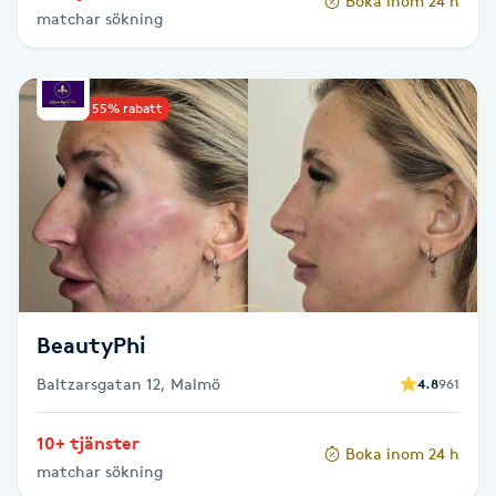
Boka inom 24 h
matchar sökning
Paraffinbehandling
Pedikyr
Upp till 55% rabatt
Pensionärklippning
Permanent
Permanent hårborttagning
BeautyPhi
Permanent ögonbrynsmakeup
Baltzarsgatan 12, Malmö
4.8
961
Personal shopper
10+ tjänster
Boka inom 24 h
matchar sökning
Personlig tränare