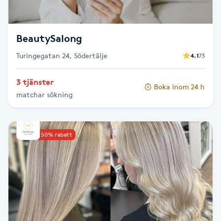
Spa manikyr & pedikyr
BeautySalong
Spa-manikyr
Turingegatan 24, Södertälje
4.1
73
Spa-pedikyr
3 tjänster
Boka inom 24 h
matchar sökning
Spraytan
Stylist
Upp till 50% rabatt
Sugaring
Svensk massage
Svettbehandling