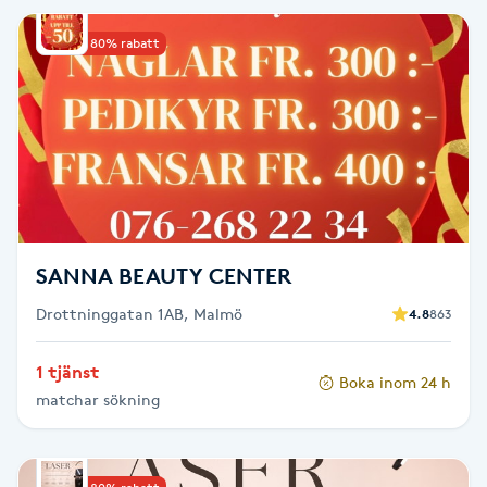
IPL hårborttagning
Upp till 80% rabatt
IR-massage
J
Japansk massage
K
SANNA BEAUTY CENTER
K18
Drottninggatan 1AB, Malmö
4.8
863
Katun fransar
1 tjänst
Boka inom 24 h
Kemisk peeling
matchar sökning
Keratinbehandling