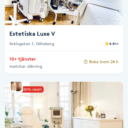
F
Face framing
Estetiska Luxe V
Faceliftmassage
Arkivgatan 1, Göteborg
4.8
46
Fet hårbotten
10+ tjänster
Boka inom 24 h
matchar sökning
Fettreducering
Fibromassage
Upp till 80% rabatt
Fillers
Fotmassage