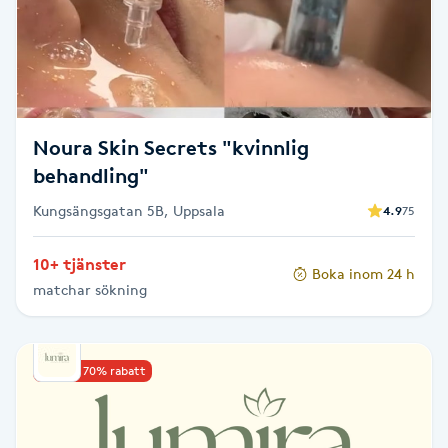
Kosmetisk tatuering
Kostrådgivning
Kroppsinpackning
Noura Skin Secrets "kvinnlig
behandling"
Kroppspeeling
Kungsängsgatan 5B, Uppsala
4.9
75
Käkledsbehandling
10+ tjänster
Boka inom 24 h
matchar sökning
Kärlbehandling
L
Upp till 70% rabatt
Laserbehandling
Lashlift Keratin