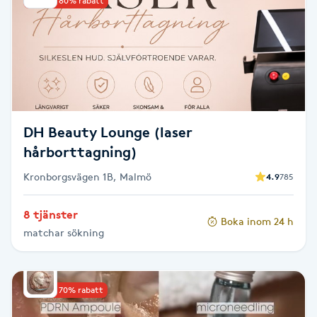
Upp till 80% rabatt
Kinesiologi
Kinesisk medicin
Kiropraktik
DH Beauty Lounge (laser
Klangmassage
hårborttagning)
Kronborgsvägen 1B, Malmö
Klippning
4.9
785
8 tjänster
Klippning & Slingor
Boka inom 24 h
matchar sökning
Klippning ungdom
Upp till 70% rabatt
Koppningsmassage