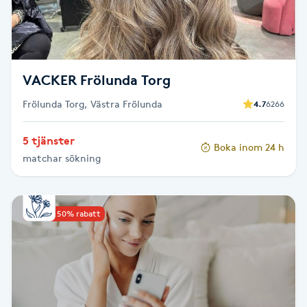
Skägg
Skäggfärgning
VACKER Frölunda Torg
Skäggklippning
Frölunda Torg, Västra Frölunda
4.7
6266
Skäggtrimmning
5 tjänster
Boka inom 24 h
matchar sökning
Skönhet
Slingor
Upp till 50% rabatt
Sockring
Spa