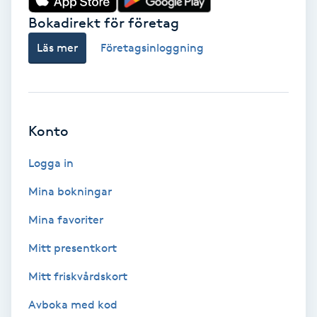
Vårtor
Bokadirekt för företag
Y
Läs mer
Företagsinloggning
Yin Yoga
Yoga
Konto
Yoga Nidra
Logga in
Yogamassage
Mina bokningar
Z
Mina favoriter
Zonterapi
Mitt presentkort
Mitt friskvårdskort
Zumba
Avboka med kod
Ö