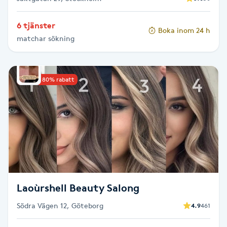
Gua Sha-massage
6 tjänster
Boka inom 24 h
H
matchar sökning
Hatha Yoga
Upp till 80% rabatt
Headspa
Healing
Herrklippning
HIFU
Laoùrshell Beauty Salong
Hollywood Peel
Södra Vägen 12, Göteborg
4.9
461