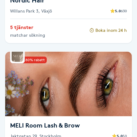
Nordic Hair
Föning
Willans Park 3, Växjö
5.0
630
G
5 tjänster
Gel naglar
Boka inom 24 h
matchar sökning
Gelenaglar
Upp till 80% rabatt
Gellack
Gellack med förstärkning
Gravidmassage
Gravidyoga
MELI Room Lash & Brow
Gruppträning
Jaktgatan 29, Stockholm
5.0
50