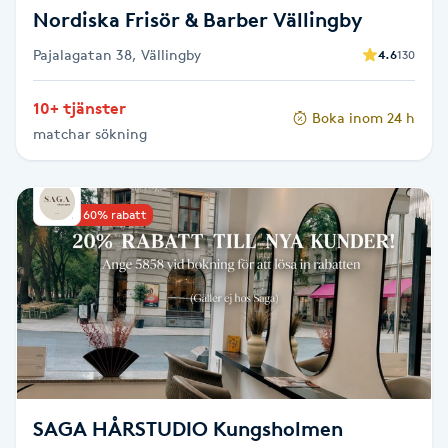
Nordiska Frisör & Barber Vällingby
Nagelförlängning gelé
Pajalagatan 38, Vällingby
4.6
130
Nagelförlängning glasfiber
10+ tjänster
Boka inom 24 h
matchar sökning
Nagelförlängning silke
Nagelförstärkning
Upp till 60% rabatt
Nagelklippning
Nagelsvamp
Nageltrång
SAGA HÅRSTUDIO Kungsholmen
Nagelvård