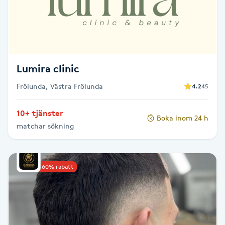
LED-ljusterapi
Liktornar
Lumira clinic
LPG
Frölunda, Västra Frölunda
4.2
45
LPG-behandling
10+ tjänster
Boka inom 24 h
matchar sökning
LPG-massage
Luggklippning
Upp till 60% rabatt
Lymfmassage
Läpptatuering