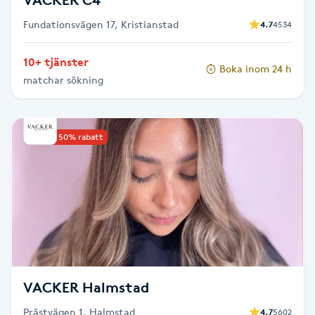
Fundationsvägen 17, Kristianstad
4.7
4534
Toning
10+ tjänster
Boka inom 24 h
Torr hårbotten
matchar sökning
Torrborstning
Upp till 50% rabatt
Triggerpunktsmassage
Trådning
Träning
Tvätt & Fön
VACKER Halmstad
V
Prästvägen 1, Halmstad
4.7
5602