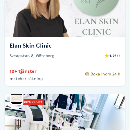
Cryoterapi
D
Damklippning
Dermapen
Elan Skin Clinic
Sveagatan 8, Göteborg
4.9
344
Diamantslipning
E
10+ tjänster
Boka inom 24 h
matchar sökning
Enzympeeling
Extensions
Upp till 80% rabatt
Extensions borttagning
Eyeliner-tatuering