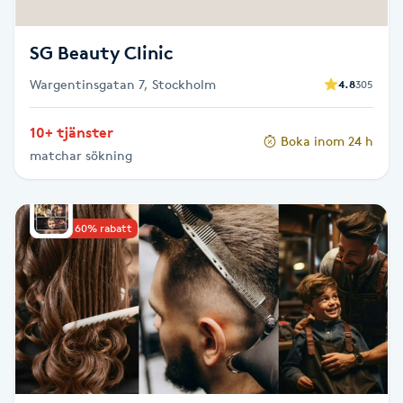
Megavolymfransar
SG Beauty Clinic
Melasma
Wargentinsgatan 7, Stockholm
4.8
305
Mesoterapi
10+ tjänster
Boka inom 24 h
matchar sökning
MicroPen
Microshading
Upp till 60% rabatt
Mixfransar
N
Nagelförlängning
Nagelförlängning akryl