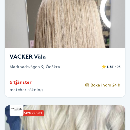
Reiki
Reikihealing
Reiki massage
Restorative Yoga
VACKER Väla
Rosacea
Marknadsvägen 9, Ödåkra
4.8
11403
6 tjänster
Rosenmetoden
Boka inom 24 h
matchar sökning
Ryggmassage
S
Upp till 50% rabatt
Samtalsterapi