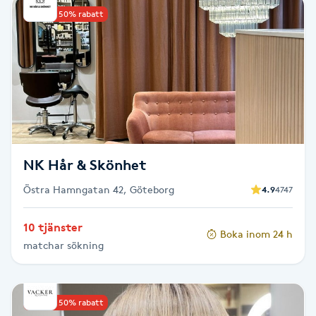
Upp till 50% rabatt
PRX-T33
Psoriasis
PT
R
Radiofrekvens
NK Hår & Skönhet
Östra Hamngatan 42, Göteborg
4.9
4747
Rakning
10 tjänster
Boka inom 24 h
Reflexologi
matchar sökning
Regndroppsmassage
Upp till 50% rabatt