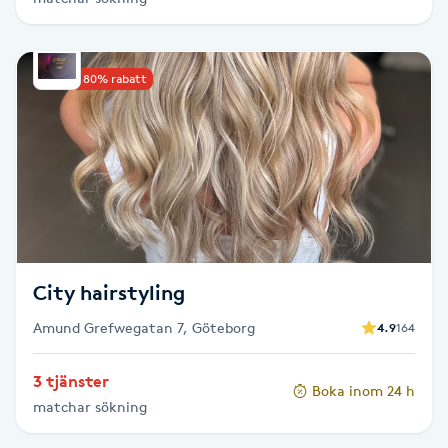
Hårborttagning
Hårbottenbehandling
Upp till 80% rabatt
Hårförlängning
Hårvård
Hälsa
City hairstyling
Hälsprickor
I
Amund Grefwegatan 7, Göteborg
4.9
164
Idrottsmassage
3 tjänster
Boka inom 24 h
matchar sökning
IPL