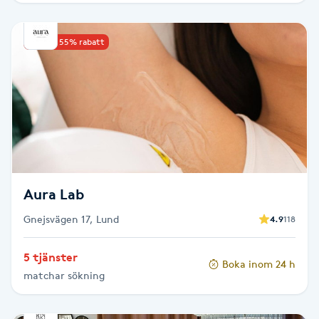
Picolaser
Upp till 55% rabatt
Piercing
Pigmentbehandling
Pigmentfläckar
Plastikkirurgi
Aura Lab
Gnejsvägen 17, Lund
4.9
118
Powder brows
5 tjänster
Power Yoga
Boka inom 24 h
matchar sökning
PRP (Platelet Rich Plasma)