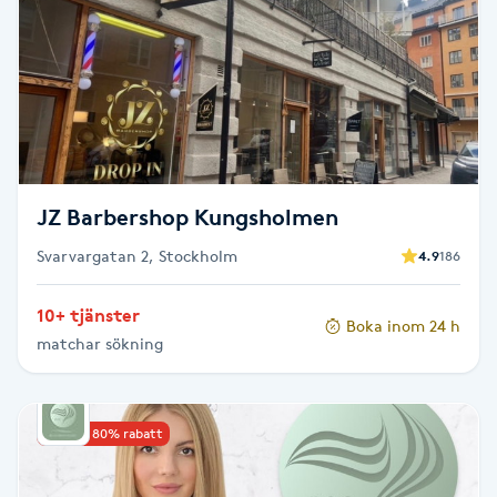
Brynformning
Brynfärgning
Brynplockning
JZ Barbershop Kungsholmen
Bröllopsuppsättning
Svarvargatan 2, Stockholm
4.9
186
C
Celluliter
10+ tjänster
Boka inom 24 h
matchar sökning
Coachning
Upp till 80% rabatt
Color correction