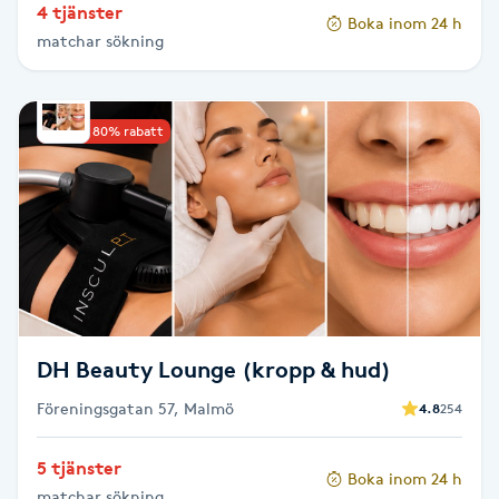
4 tjänster
Hot Stone Massage
Boka inom 24 h
matchar sökning
Hot yoga
Upp till 80% rabatt
Hudföryngring
Huduppstramning
Hudvård
Hyaluronsyra
DH Beauty Lounge (kropp & hud)
Hyperhidros
Föreningsgatan 57, Malmö
4.8
254
Hypnos
5 tjänster
Boka inom 24 h
matchar sökning