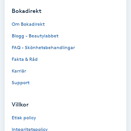
Bokadirekt
Brynformning
Om Bokadirekt
Brynfärgning
Blogg - Beautylabbet
Brynplockning
FAQ - Skönhetsbehandlingar
Fakta & Råd
Bröllopsuppsättning
C
Karriär
Support
Celluliter
Coachning
Villkor
Color correction
Etisk policy
Integritetspolicy