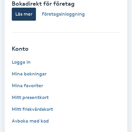
Bokadirekt för företag
Babylights
Läs mer
Företagsinloggning
Balayage
Bambumassage
Konto
Barber
Logga in
Mina bokningar
Barnklippning
Mina favoriter
BIAB
Mitt presentkort
Mitt friskvårdskort
Blowout
Avboka med kod
Bottenfärg