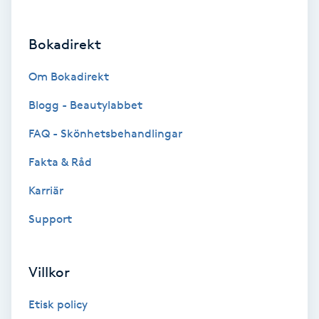
Brynformning
Bokadirekt
Brynfärgning
Om Bokadirekt
Brynplockning
Blogg - Beautylabbet
FAQ - Skönhetsbehandlingar
Bröllopsuppsättning
Fakta & Råd
C
Karriär
Celluliter
Support
Coachning
Villkor
Color correction
Etisk policy