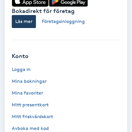
Bokadirekt för företag
Babylights
Läs mer
Företagsinloggning
Balayage
Bambumassage
Konto
Barber
Logga in
Barnklippning
Mina bokningar
BIAB
Mina favoriter
Mitt presentkort
Blowout
Mitt friskvårdskort
Bottenfärg
Avboka med kod