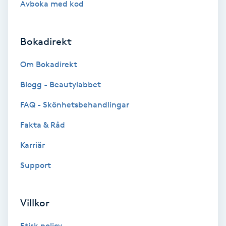
Avboka med kod
Brynformning
Bokadirekt
Brynfärgning
Om Bokadirekt
Brynplockning
Blogg - Beautylabbet
Bröllopsuppsättning
FAQ - Skönhetsbehandlingar
C
Fakta & Råd
Celluliter
Karriär
Support
Coachning
Color correction
Villkor
Etisk policy