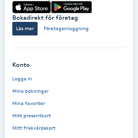
Babylights
Bokadirekt för företag
Balayage
Läs mer
Företagsinloggning
Bambumassage
Barber
Konto
Logga in
Barnklippning
Mina bokningar
BIAB
Mina favoriter
Blowout
Mitt presentkort
Mitt friskvårdskort
Bottenfärg