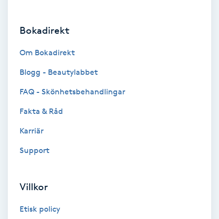
Brynformning
Bokadirekt
Brynfärgning
Om Bokadirekt
Brynplockning
Blogg - Beautylabbet
FAQ - Skönhetsbehandlingar
Bröllopsuppsättning
Fakta & Råd
C
Karriär
Celluliter
Support
Coachning
Villkor
Color correction
Etisk policy