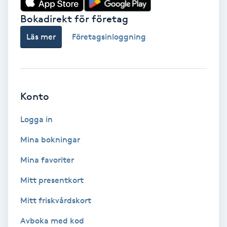
Bokadirekt för företag
Babylights
Läs mer
Företagsinloggning
Balayage
Bambumassage
Konto
Barber
Logga in
Barnklippning
Mina bokningar
BIAB
Mina favoriter
Mitt presentkort
Blowout
Mitt friskvårdskort
Bottenfärg
Avboka med kod