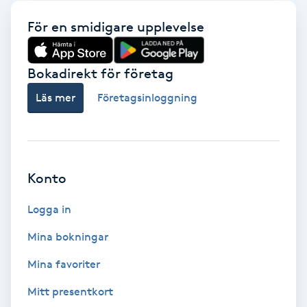
För en smidigare upplevelse
Gua Sha-massage
H
Bokadirekt för företag
Hatha Yoga
Läs mer
Företagsinloggning
Headspa
Healing
Konto
Herrklippning
Logga in
Mina bokningar
HIFU
Mina favoriter
Hollywood Peel
Mitt presentkort