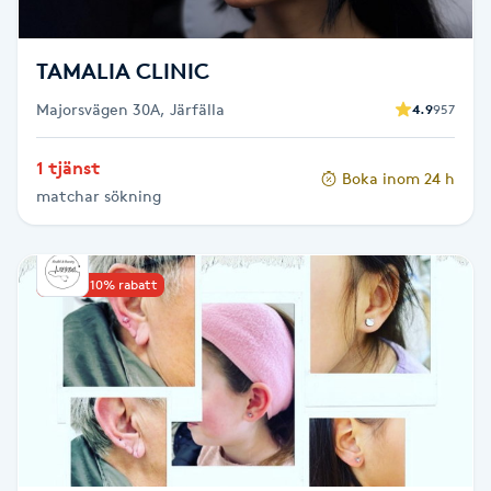
Fransk manikyr
TAMALIA CLINIC
Fransrengöring
Majorsvägen 30A, Järfälla
4.9
957
Frekvensterapi
1 tjänst
Boka inom 24 h
matchar sökning
Friskvård
Friskvårdsmassage
Upp till 10% rabatt
Frisör
Funktionsanalys
Färgning