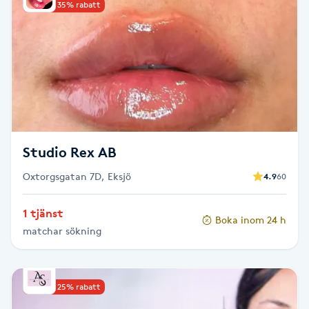
Upp till 35% rabatt
Brynformning
Brynfärgning
Brynplockning
Bröllopsuppsättning
Studio Rex AB
C
Oxtorgsgatan 7D, Eksjö
4.9
60
Celluliter
1 tjänst
Boka inom 24 h
matchar sökning
Coachning
Color correction
Upp till 25% rabatt