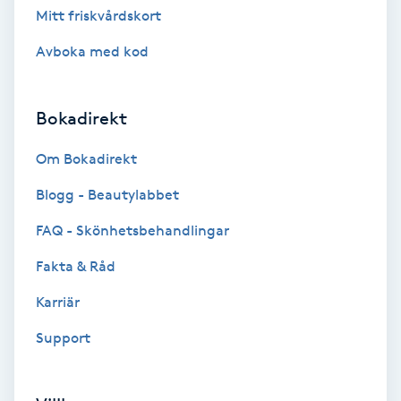
Hot Stone Massage
Mitt friskvårdskort
Avboka med kod
Hot yoga
Hudföryngring
Bokadirekt
Om Bokadirekt
Huduppstramning
Blogg - Beautylabbet
Hudvård
FAQ - Skönhetsbehandlingar
Hyaluronsyra
Fakta & Råd
Karriär
Hyperhidros
Support
Hypnos