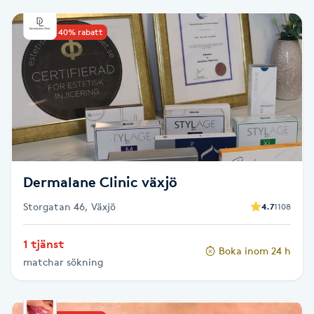
Babylights
Upp till 40% rabatt
Balayage
Bambumassage
Barber
Dermalane Clinic växjö
Barnklippning
Storgatan 46, Växjö
4.7
1108
BIAB
1 tjänst
Boka inom 24 h
Blowout
matchar sökning
Bottenfärg