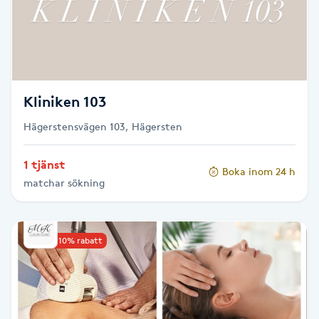
F
Face framing
Faceliftmassage
Kliniken 103
Hägerstensvägen 103, Hägersten
Fet hårbotten
1 tjänst
Boka inom 24 h
Fettreducering
matchar sökning
Fibromassage
Upp till 10% rabatt
Fillers
Fotmassage