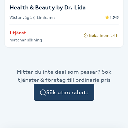
Föning
Health & Beauty by Dr. Lida
G
Västanväg 57, Limhamn
4.3
43
Gel naglar
1 tjänst
Boka inom 24 h
matchar sökning
Gelenaglar
Gellack
Hittar du inte deal som passar? Sök
Gellack med förstärkning
tjänster & företag till ordinarie pris
Sök utan rabatt
Gravidmassage
Gravidyoga
Gruppträning