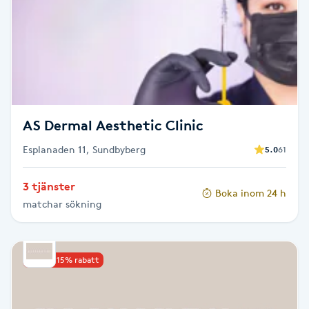
Cryoterapi
D
Damklippning
Dermapen
AS Dermal Aesthetic Clinic
Diamantslipning
Esplanaden 11, Sundbyberg
5.0
61
E
3 tjänster
Enzympeeling
Boka inom 24 h
matchar sökning
Extensions
Upp till 15% rabatt
Extensions borttagning
Eyeliner-tatuering