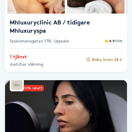
Fotsvamp
Mhluxuryclinic AB / tidigare
Fotvård
Mhluxuryspa
Fransar
Sysslomansgatan 17B, Uppsala
4.9
1008
Fransborttagning
1 tjänst
Boka inom 24 h
matchar sökning
Fransfärgning
Fransförlängning
Upp till 10% rabatt
Fransförlängning Megavolym
Fransförlängning Volym