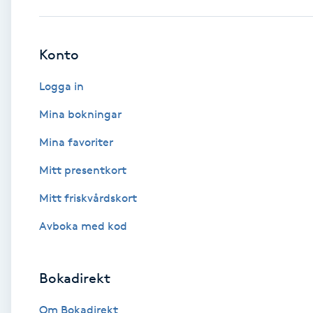
Babylights
Konto
Balayage
Logga in
Bambumassage
Mina bokningar
Mina favoriter
Barber
Mitt presentkort
Barnklippning
Mitt friskvårdskort
BIAB
Avboka med kod
Blowout
Bokadirekt
Bottenfärg
Om Bokadirekt