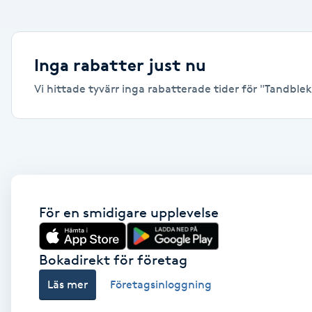
Alternativmedicin
Andningsmassage
Inga rabatter just nu
Vi hittade tyvärr inga rabatterade tider för "Tandblekni
Ansiktslyft utan kirurgi
Aromamassage
Ashtanga Yoga
Ayurveda
För en smidigare upplevelse
Ayurvedisk Massage
Bokadirekt för företag
Läs mer
Företagsinloggning
Ansiktsbehandling djuprengörande
B