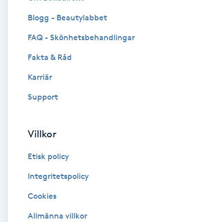
Blogg - Beautylabbet
Brynformning
FAQ - Skönhetsbehandlingar
Brynfärgning
Fakta & Råd
Brynplockning
Karriär
Support
Bröllopsuppsättning
C
Villkor
Celluliter
Etisk policy
Coachning
Integritetspolicy
Cookies
Color correction
Allmänna villkor