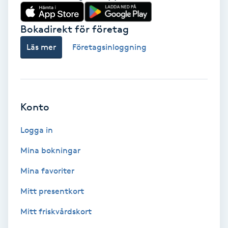
Babylights
Bokadirekt för företag
Balayage
Läs mer
Företagsinloggning
Bambumassage
Barber
Konto
Logga in
Barnklippning
Mina bokningar
BIAB
Mina favoriter
Blowout
Mitt presentkort
Mitt friskvårdskort
Bottenfärg