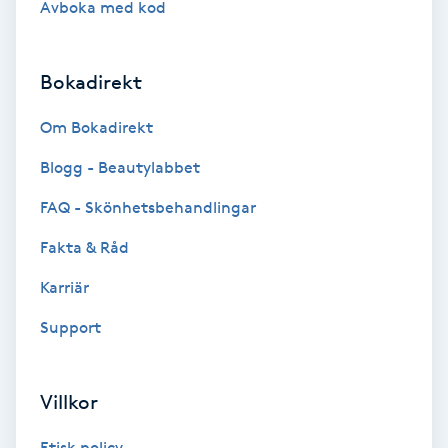
Avboka med kod
Brynformning
Bokadirekt
Brynfärgning
Om Bokadirekt
Brynplockning
Blogg - Beautylabbet
Bröllopsuppsättning
FAQ - Skönhetsbehandlingar
C
Fakta & Råd
Celluliter
Karriär
Support
Coachning
Color correction
Villkor
Etisk policy