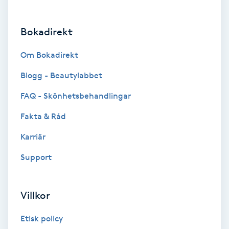
Brynformning
Bokadirekt
Brynfärgning
Om Bokadirekt
Brynplockning
Blogg - Beautylabbet
FAQ - Skönhetsbehandlingar
Bröllopsuppsättning
Fakta & Råd
C
Karriär
Celluliter
Support
Coachning
Villkor
Color correction
Etisk policy