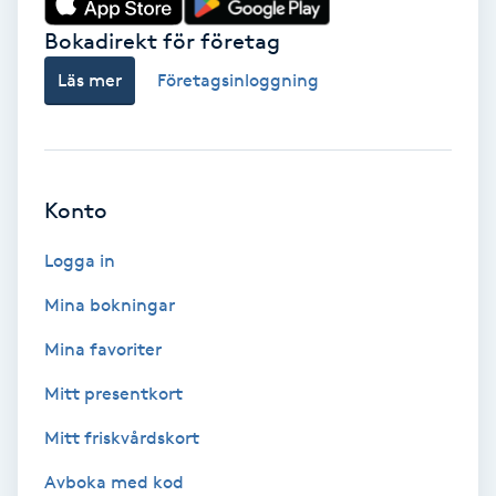
Bokadirekt för företag
Babylights
Läs mer
Företagsinloggning
Balayage
Bambumassage
Konto
Barber
Logga in
Barnklippning
Mina bokningar
BIAB
Mina favoriter
Mitt presentkort
Blowout
Mitt friskvårdskort
Bottenfärg
Avboka med kod