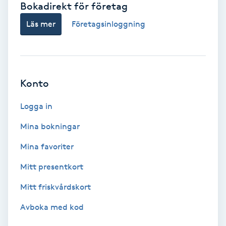
Bokadirekt för företag
Babylights
Läs mer
Företagsinloggning
Balayage
Bambumassage
Konto
Barber
Logga in
Mina bokningar
Barnklippning
Mina favoriter
BIAB
Mitt presentkort
Mitt friskvårdskort
Blowout
Avboka med kod
Bottenfärg