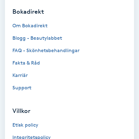
Bokadirekt
Brynformning
Om Bokadirekt
Brynfärgning
Blogg - Beautylabbet
Brynplockning
FAQ - Skönhetsbehandlingar
Fakta & Råd
Bröllopsuppsättning
C
Karriär
Support
Celluliter
Coachning
Villkor
Color correction
Etisk policy
Integritetspolicy