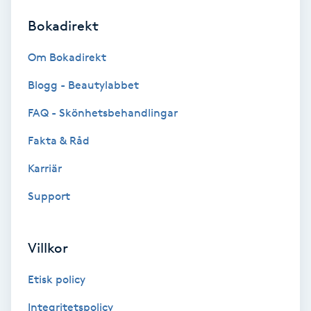
Bokadirekt
Brynformning
Om Bokadirekt
Brynfärgning
Blogg - Beautylabbet
Brynplockning
FAQ - Skönhetsbehandlingar
Fakta & Råd
Bröllopsuppsättning
C
Karriär
Support
Celluliter
Coachning
Villkor
Color correction
Etisk policy
Integritetspolicy