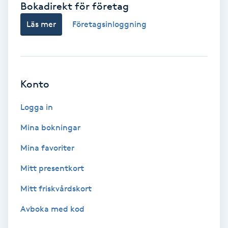
Bokadirekt för företag
Babylights
Läs mer
Företagsinloggning
Balayage
Bambumassage
Konto
Barber
Logga in
Mina bokningar
Barnklippning
Mina favoriter
BIAB
Mitt presentkort
Mitt friskvårdskort
Blowout
Avboka med kod
Bottenfärg