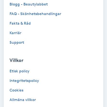
Cryoterapi
Blogg - Beautylabbet
D
FAQ - Skönhetsbehandlingar
Damklippning
Fakta & Råd
Karriär
Dermapen
Support
Diamantslipning
E
Villkor
Enzympeeling
Etisk policy
Extensions
Integritetspolicy
Cookies
Extensions borttagning
Allmäna villkor
Eyeliner-tatuering