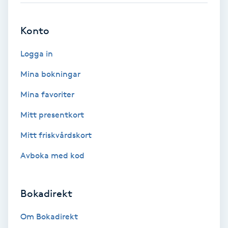
Brynformning
Konto
Brynfärgning
Logga in
Mina bokningar
Brynplockning
Mina favoriter
Bröllopsuppsättning
Mitt presentkort
C
Mitt friskvårdskort
Celluliter
Avboka med kod
Coachning
Bokadirekt
Color correction
Om Bokadirekt