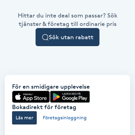
Babylights
Hittar du inte deal som passar? Sök
tjänster & företag till ordinarie pris
Balayage
Sök utan rabatt
Bambumassage
Barber
Barnklippning
För en smidigare upplevelse
BIAB
Bokadirekt för företag
Blowout
Läs mer
Företagsinloggning
Bottenfärg