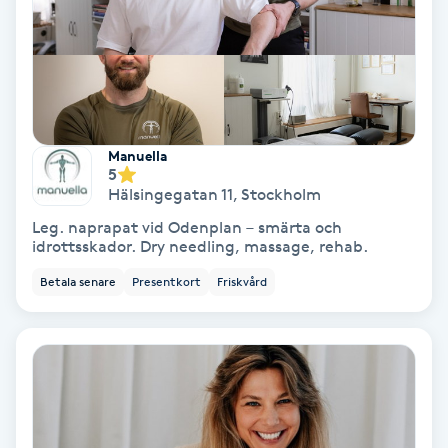
Spa
Spa manikyr & pedikyr
Spa-manikyr
Manuella
5
Hälsingegatan 11
,
Stockholm
Spa-pedikyr
Leg. naprapat vid Odenplan – smärta och
idrottsskador. Dry needling, massage, rehab.
Spraytan
Betala senare
Presentkort
Friskvård
Stylist
Sugaring
Svensk massage