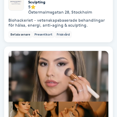
Sculpting
5
Personlig tränare
Östermalmsgatan 28
,
Stockholm
Biohackeriet – vetenskapsbaserade behandlingar
för hälsa, energi, anti-aging & sculpting.
Picolaser
Betala senare
Presentkort
Friskvård
Piercing
Pigmentbehandling
Pigmentfläckar
Plastikkirurgi
Powder brows
Power Yoga