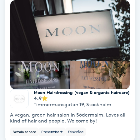
Volymfransar
Vårtor
Y
Yin Yoga
Yoga
Yoga Nidra
Moon Hairdressing (vegan & organic haircare)
4.9
Yogamassage
Timmermansgatan 19
,
Stockholm
Z
A vegan, green hair salon in Södermalm. Loves all
kind of hair and people. Welcome by!
Zonterapi
Betala senare
Presentkort
Friskvård