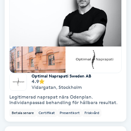
Tvätt & Fön
V
Vaccination
Vampyrbehandling
Vaxning
Vaxning brasiliansk
Optimal Naprapati Sweden AB
4.9
Vidargatan
,
Stockholm
Veterinär
Legitimerad naprapat nära Odenplan.
Individanpassad behandling för hållbara resultat.
Vibrationsmassage
Betala senare
Certifikat
Presentkort
Friskvård
Vinyasa Yoga