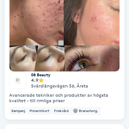
Lymfmassage
Läpptatuering
M
Makeup
Manikyr & Pedikyr
Massage
08 Beauty
4.9
Svärdlångsvägen 56
,
Årsta
Medial vägledning
Avancerade tekniker och produkter av högsta
kvalitet - till rimliga priser
Medicinsk massage
Kampanj
Presentkort
Friskvård
Branschorg.
Meditation