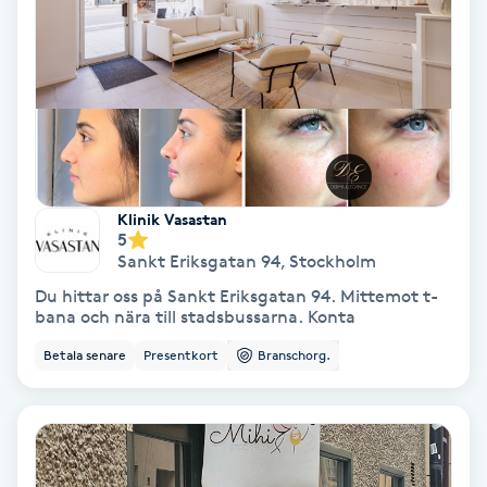
Keratinbehandling
Kinesiologi
Kinesisk medicin
Klinik Vasastan
Kiropraktik
5
Sankt Eriksgatan 94
,
Stockholm
Klangmassage
Du hittar oss på Sankt Eriksgatan 94. Mittemot t-
bana och nära till stadsbussarna. Konta
Klippning
Betala senare
Presentkort
Branschorg.
Klippning & Slingor
Klippning ungdom