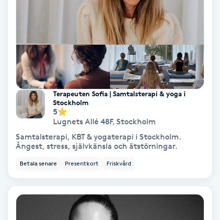
Svettbehandling
T
Tuina-massage
Taktil massage
Terapeuten Sofia | Samtalsterapi & yoga i
Stockholm
5
Tandblekning
Lugnets Allé 48F
,
Stockholm
Samtalsterapi, KBT & yogaterapi i Stockholm.
Tandläkare
Ångest, stress, självkänsla och ätstörningar.
Betala senare
Presentkort
Friskvård
Tatuering
Tatueringsborttagning