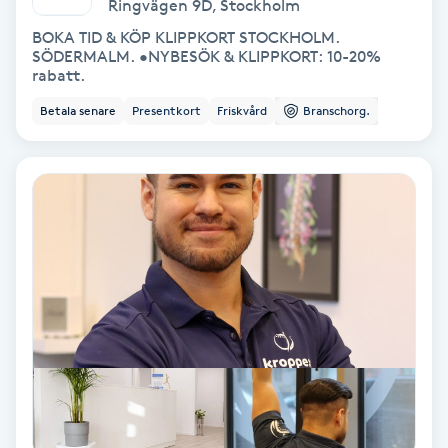
Ringvägen 9D
,
Stockholm
Fransförlängning Volym
BOKA TID & KÖP KLIPPKORT STOCKHOLM.
SÖDERMALM. •NYBESÖK & KLIPPKORT: 10-20%
rabatt.
Fransk manikyr
Betala senare
Presentkort
Friskvård
Branschorg.
Fransrengöring
Frekvensterapi
Friskvård
Friskvårdsmassage
Frisör
Funktionsanalys