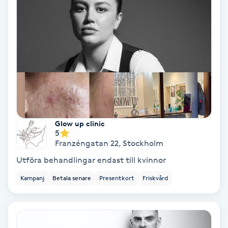
Terapi
Thaimassage
Toning
Torr hårbotten
Torrborstning
Glow up clinic
5
Franzéngatan 22
,
Stockholm
Triggerpunktsmassage
Utföra behandlingar endast till kvinnor
Trådning
Kampanj
Betala senare
Presentkort
Friskvård
Träning