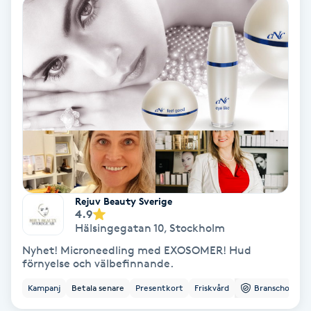
Ansiktsbehandling djuprengörande
B
Babylights
Balayage
Bambumassage
Barber
Rejuv Beauty Sverige
4.9
Barnklippning
Hälsingegatan 10
,
Stockholm
Nyhet! Microneedling med EXOSOMER! Hud
BIAB
förnyelse och välbefinnande.
Kampanj
Betala senare
Presentkort
Friskvård
Branschorg.
Blowout