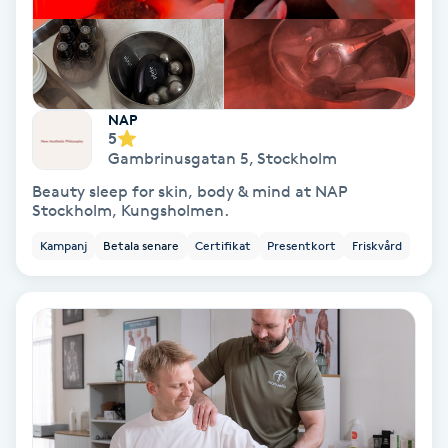
Skoinlägg
Skägg
NAP
5
Skäggfärgning
Gambrinusgatan 5
,
Stockholm
Beauty sleep for skin, body & mind at NAP
Skäggklippning
Stockholm, Kungsholmen.
Kampanj
Betala senare
Certifikat
Presentkort
Friskvård
Skäggtrimmning
Skönhet
Slingor
Sockring