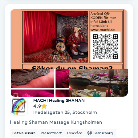
Bottenfärg
Brynformning
Brynfärgning
Brynplockning
Bröllopsuppsättning
C
MACHI Healing SHAMAN
4.9
Celluliter
Inedalsgatan 25
,
Stockholm
Healing Shaman Massage Kungsholmen
Coachning
Betala senare
Presentkort
Friskvård
Branschorg.