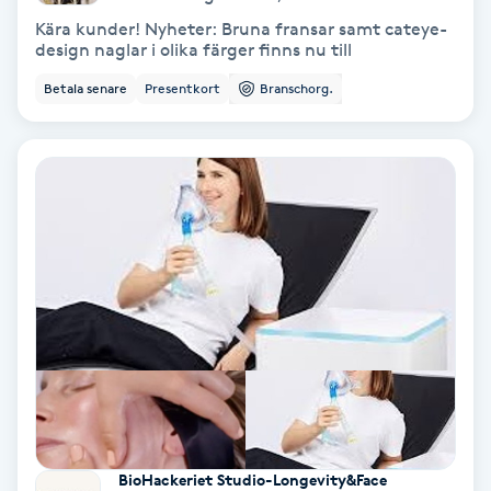
Osteopati
Kära kunder! Nyheter: Bruna fransar samt cateye-
design naglar i olika färger finns nu till
P
Betala senare
Presentkort
Branschorg.
Paraffinbehandling
Pedikyr
Pensionärklippning
Permanent
Permanent hårborttagning
Permanent ögonbrynsmakeup
Personal shopper
BioHackeriet Studio-Longevity&Face