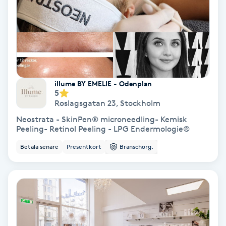
IPL
IPL hårborttagning
IR-massage
illume BY EMELIE - Odenplan
5
J
Roslagsgatan 23
,
Stockholm
Japansk massage
Neostrata - SkinPen® microneedling- Kemisk
Peeling- Retinol Peeling - LPG Endermologie®
K
Betala senare
Presentkort
Branschorg.
K18
Katun fransar
Kemisk peeling