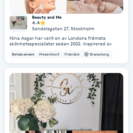
Gruppträning
Beauty and Me
4.4
Sandelsgatan 27
,
Stockholm
Gua Sha-massage
Nina Asgar har varit en av Londons främsta
H
skönhetsspecialister sedan 2002. Inspirerad av
Betala senare
Presentkort
Friskvård
Branschorg.
Hatha Yoga
Headspa
Healing
Herrklippning
HIFU