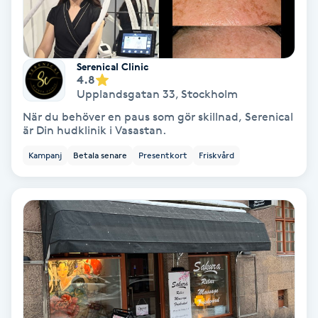
Hollywood Peel
Hot Stone Massage
Serenical Clinic
4.8
Hot yoga
Upplandsgatan 33
,
Stockholm
När du behöver en paus som gör skillnad, Serenical
är Din hudklinik i Vasastan.
Hudföryngring
Kampanj
Betala senare
Presentkort
Friskvård
Huduppstramning
Hudvård
Hyaluronsyra
Hyperhidros