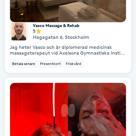
Samtalsterapi
Vasco Massage & Rehab
Senioryoga
5
Hagagatan 6
,
Stockholm
Shiatsu
Jag heter Vasco och är diplomerad medicinsk
massageterapeut vid Axelsons Gymnastiska Insti...
Singelfransar
Betala senare
Presentkort
Friskvård
Sjukgymnastik
Skalpmassage
Skinbooster
Sklerosering