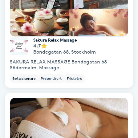
Hypnos
Hårborttagning
Sakura Relax Massage
Hårbottenbehandling
4.7
Bondegatan 68
,
Stockholm
Hårförlängning
SAKURA RELAX MASSAGE Bondegatan 68
Södermalm. Massage.
Hårvård
Betala senare
Presentkort
Friskvård
Hälsa
Hälsprickor
I
Idrottsmassage