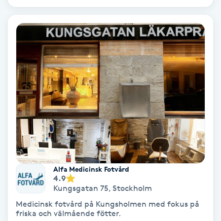
Color correction
Cryoterapi
D
Damklippning
Dermapen
Diamantslipning
E
Enzympeeling
Alfa Medicinsk Fotvård
4.9
Kungsgatan 75
,
Stockholm
Extensions
Medicinsk fotvård på Kungsholmen med fokus på
friska och välmående fötter.