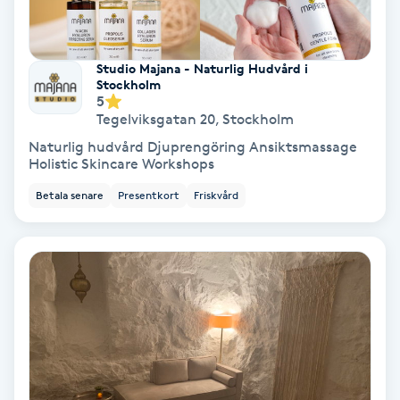
Regndroppsmassage
Reiki
Studio Majana - Naturlig Hudvård i
Stockholm
5
Reikihealing
Tegelviksgatan 20
,
Stockholm
Naturlig hudvård Djuprengöring Ansiktsmassage
Reiki massage
Holistic Skincare Workshops
Betala senare
Presentkort
Friskvård
Restorative Yoga
Rosacea
Rosenmetoden
Ryggmassage
S