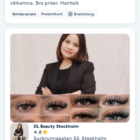
välkomna. Bra priser. Hairtalk
Olaplex
Betala senare
Presentkort
Branschorg.
Olaplexbehandling
Ombre
Ombre brows
Ombre naglar
Optiker
Ortobionomi
DL Beauty Stockholm
Ortopedi
4.8
Surbrunnsgatan 50
,
Stockholm