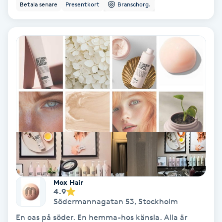
Betala senare
Presentkort
Branschorg.
Nagelvård
Naglar borttagning
Naglar reparation
Naprapati
Navelpiercing
NBE-massage
Mox Hair
4.9
Ny frisyr
Södermannagatan 53
,
Stockholm
O
En oas på söder. En hemma-hos känsla. Alla är