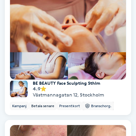
Laserbehandling
Lashlift Keratin
LED-ljusterapi
Liktornar
LPG
BE BEAUTY Face Sculpting Sthlm
LPG-behandling
4.9
Västmannagatan 12
,
Stockholm
LPG-massage
Kampanj
Betala senare
Presentkort
Branschorg.
Luggklippning