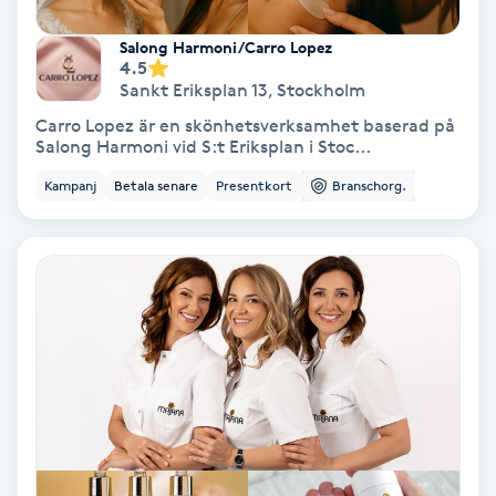
Salong Harmoni/Carro Lopez
PRP (Platelet Rich Plasma)
4.5
Sankt Eriksplan 13
,
Stockholm
PRX-T33
Carro Lopez är en skönhetsverksamhet baserad på
Salong Harmoni vid S:t Eriksplan i Stoc...
Psoriasis
Kampanj
Betala senare
Presentkort
Branschorg.
PT
R
Radiofrekvens
Rakning
Reflexologi