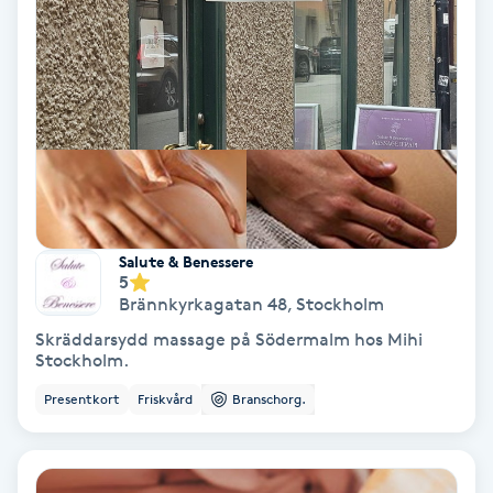
Koppningsmassage
Kosmetisk tatuering
Kostrådgivning
Kroppsinpackning
Salute & Benessere
5
Kroppspeeling
Brännkyrkagatan 48
,
Stockholm
Skräddarsydd massage på Södermalm hos Mihi
Käkledsbehandling
Stockholm.
Presentkort
Friskvård
Branschorg.
Kärlbehandling
L