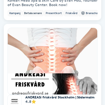
Korean Head Spa & Skin Care by Evan Hou, founder
of Evan Beauty Center. Book now!
Fotmassage
Kampanj
Betala senare
Presentkort
Friskvård
Branschorg.
Fotsvamp
Fotvård
Fransar
Fransborttagning
Fransfärgning
Fransförlängning
ANDREASi friskvård Stockholm | Södermalm
Fransförlängning Megavolym
4.8