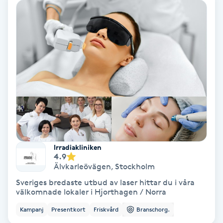
Medium
Megavolymfransar
Melasma
Mesoterapi
MicroPen
Irradiakliniken
Microshading
4.9
Älvkarleövägen
,
Stockholm
Mixfransar
Sveriges bredaste utbud av laser hittar du i våra
välkomnade lokaler i Hjorthagen / Norra
N
Kampanj
Presentkort
Friskvård
Branschorg.
Nagelförlängning