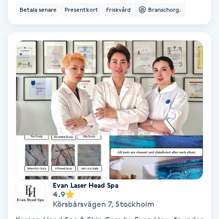
Extensions borttagning
Betala senare
Presentkort
Friskvård
Branschorg.
Eyeliner-tatuering
F
Face framing
Faceliftmassage
Fet hårbotten
Fettreducering
Fibromassage
Evan Laser Head Spa
4.9
Körsbärsvägen 7
,
Stockholm
Fillers