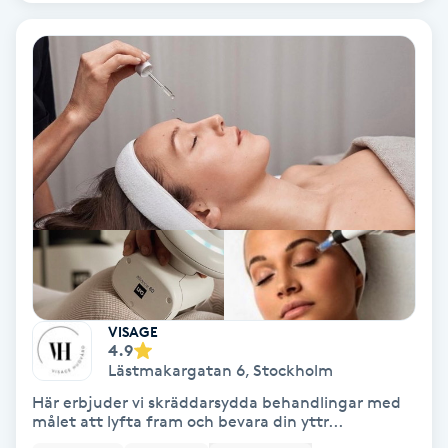
Nagelförlängning akryl
Nagelförlängning gelé
Nagelförlängning glasfiber
Nagelförlängning silke
Nagelförstärkning
Nagelklippning
VISAGE
4.9
Lästmakargatan 6
,
Stockholm
Nagelsvamp
Här erbjuder vi skräddarsydda behandlingar med
målet att lyfta fram och bevara din yttr...
Nageltrång