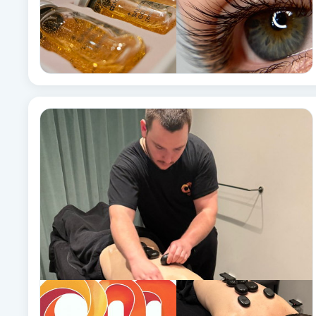
Fransk manikyr
Fransrengöring
Frekvensterapi
Friskvård
Friskvårdsmassage
Frisör
Funktionsanalys
Färgning