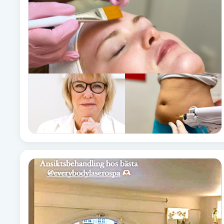
Babylights
Balayage
Bambumassage
Barber
Barnklippning
BIAB
Blowout
Bottenfärg