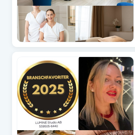
Fotsvamp
Fotvård
Fransar
Fransborttagning
Fransfärgning
Fransförlängning
Fransförlängning Megavolym
Fransförlängning Volym