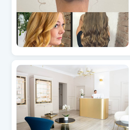
Eyeliner-tatuering
F
Face framing
Faceliftmassage
Fet hårbotten
Fettreducering
Fibromassage
Fillers
Fotmassage