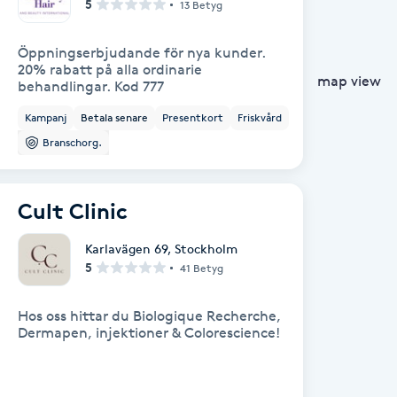
5
13 Betyg
Öppningserbjudande för nya kunder.
20% rabatt på alla ordinarie
map view
behandlingar. Kod 777
Kampanj
Betala senare
Presentkort
Friskvård
Branschorg.
Cult Clinic
Karlavägen 69
,
Stockholm
5
41 Betyg
Hos oss hittar du Biologique Recherche,
Dermapen, injektioner & Colorescience!