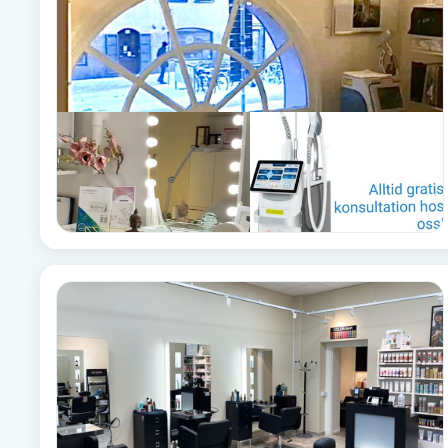
Brynformning
Brynfärgning
Brynplockning
Bröllopsuppsättning
C
Celluliter
Coachning
Color correction