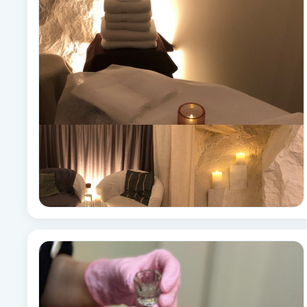
Alternativmedicin
Andningsmassage
Ansiktslyft utan kirurgi
Aromamassage
Ashtanga Yoga
Ayurveda
Ayurvedisk Massage
Ansiktsbehandling djuprengörande
B