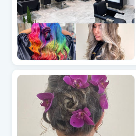
Cryoterapi
D
Damklippning
Dermapen
Diamantslipning
E
Enzympeeling
Extensions
Extensions borttagning