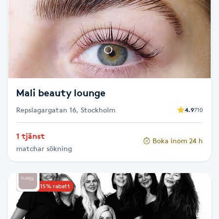
Brynformning
Brynfärgning
Brynplockning
Mali beauty lounge
Bröllopsuppsättning
Repslagargatan 16, Stockholm
4.9
710
C
1 tjänst
Celluliter
Boka inom 24 h
matchar sökning
Coachning
Upp till 15% rabatt
Color correction