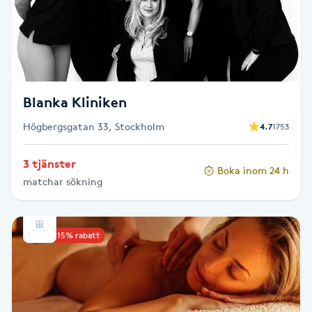
Cryoterapi
D
Damklippning
Dermapen
Blanka Kliniken
Högbergsgatan 33, Stockholm
4.7
1753
Diamantslipning
E
3 tjänster
Boka inom 24 h
matchar sökning
Enzympeeling
Extensions
Upp till 15% rabatt
Extensions borttagning
Eyeliner-tatuering