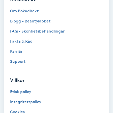
Fransk manikyr
Om Bokadirekt
Fransrengöring
Blogg - Beautylabbet
FAQ - Skönhetsbehandlingar
Frekvensterapi
Fakta & Råd
Friskvård
Karriär
Friskvårdsmassage
Support
Frisör
Villkor
Funktionsanalys
Etisk policy
Integritetspolicy
Färgning
Cookies