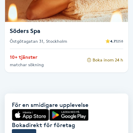
F
Face framing
Söders Spa
Faceliftmassage
Östgötagatan 31, Stockholm
4.7
3258
Fet hårbotten
10+ tjänster
Boka inom 24 h
matchar sökning
Fettreducering
Fibromassage
För en smidigare upplevelse
Fillers
Fotmassage
Bokadirekt för företag