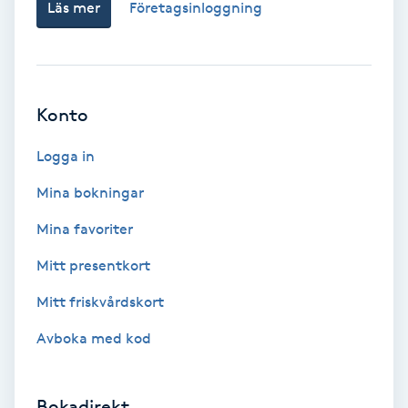
Läs mer
Företagsinloggning
Fotsvamp
Fotvård
Konto
Fransar
Logga in
Fransborttagning
Mina bokningar
Fransfärgning
Mina favoriter
Mitt presentkort
Fransförlängning
Mitt friskvårdskort
Fransförlängning Megavolym
Avboka med kod
Fransförlängning Volym
Bokadirekt