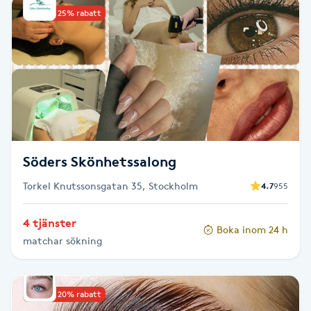
Upp till 25% rabatt
Babylights
Balayage
Bambumassage
Barber
Söders Skönhetssalong
Barnklippning
Torkel Knutssonsgatan 35, Stockholm
4.7
955
BIAB
4 tjänster
Boka inom 24 h
matchar sökning
Blowout
Upp till 20% rabatt
Bottenfärg