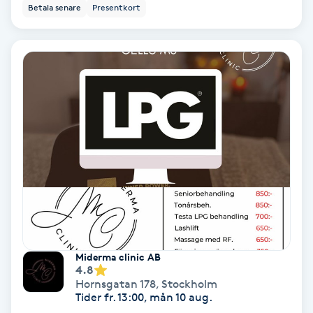
Betala senare
Presentkort
IPL
IPL hårborttagning
IR-massage
J
Japansk massage
K
K18
Miderma clinic AB
Katun fransar
4.8
Hornsgatan 178
,
Stockholm
Tider fr. 13:00, mån 10 aug.
Kemisk peeling