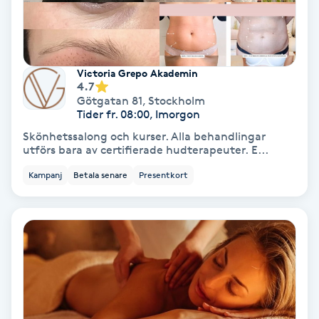
Spa
Spa manikyr & pedikyr
Victoria Grepo Akademin
4.7
Götgatan 81
,
Stockholm
Spa-manikyr
Tider fr. 08:00, Imorgon
Skönhetssalong och kurser. Alla behandlingar
Spa-pedikyr
utförs bara av certifierade hudterapeuter. E...
Kampanj
Betala senare
Presentkort
Spraytan
Stylist
Sugaring
Svensk massage