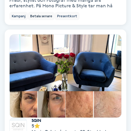
Frisör, stylist och Fotograf med många års
erfarenhet. På Hono Picture & Style tar man hå
Bottenfärg
Kampanj
Betala senare
Presentkort
Brynformning
Brynfärgning
Brynplockning
Bröllopsuppsättning
C
Celluliter
Coachning
SQIN
5