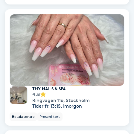
Medium
Megavolymfransar
Melasma
Mesoterapi
MicroPen
THY NAILS & SPA
Microshading
4.8
Ringvägen 116
,
Stockholm
Tider fr. 13:15, Imorgon
Mixfransar
Betala senare
Presentkort
N
Nagelförlängning