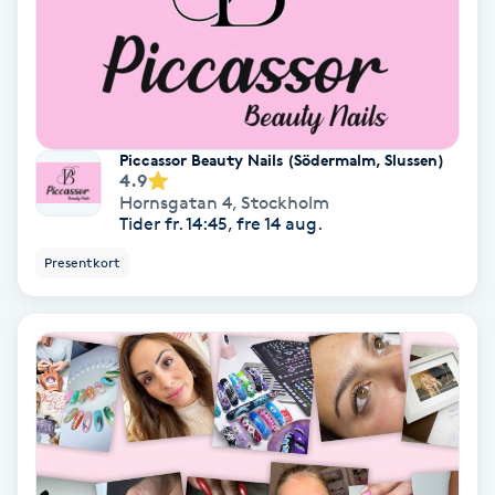
Samtalsterapi
Senioryoga
Piccassor Beauty Nails (Södermalm, Slussen)
Shiatsu
4.9
Hornsgatan 4
,
Stockholm
Tider fr. 14:45, fre 14 aug.
Singelfransar
Presentkort
Sjukgymnastik
Skalpmassage
Skinbooster
Sklerosering