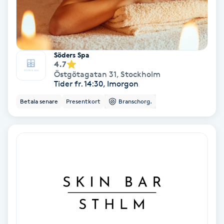
Svettbehandling
T
Söders Spa
Tuina-massage
4.7
Östgötagatan 31
,
Stockholm
Tider fr. 14:30, Imorgon
Taktil massage
Betala senare
Presentkort
Branschorg.
Tandblekning
Tandläkare
Tatuering
Tatueringsborttagning