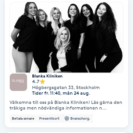
Färgning
Föning
G
Gel naglar
Gelenaglar
Blanka Kliniken
4.7
Gellack
Högbergsgatan 33
,
Stockholm
Tider fr. 11:40, mån 24 aug.
Gellack med förstärkning
Välkomna till oss på Blanka Kliniken! Läs gärna den
tråkiga men nödvändiga informationen n...
Gravidmassage
Betala senare
Presentkort
Branschorg.
Gravidyoga