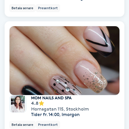
Lymfmassage
Betala senare
Presentkort
Läpptatuering
M
Makeup
Manikyr & Pedikyr
Massage
Medial vägledning
MOM NAILS AND SPA
4.8
Medicinsk massage
Hornsgatan 115
,
Stockholm
Tider fr. 14:00, Imorgon
Meditation
Betala senare
Presentkort