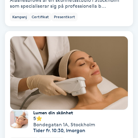
Alashesbrows är en skönhetsstudio i Stockholm
som specialiserar sig på professionella b...
Hypnos
Kampanj
Certifikat
Presentkort
Hårborttagning
Hårbottenbehandling
Hårförlängning
Hårvård
Hälsa
Hälsprickor
Lumen din skönhet
5
I
Bondegatan 1A
,
Stockholm
Tider fr. 10:30, Imorgon
Idrottsmassage