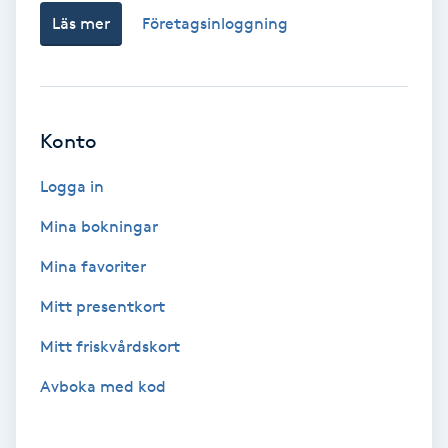
Läs mer
Företagsinloggning
Volymfransar
Vårtor
Y
Konto
Yin Yoga
Logga in
Yoga
Mina bokningar
Mina favoriter
Yoga Nidra
Mitt presentkort
Yogamassage
Mitt friskvårdskort
Z
Avboka med kod
Zonterapi