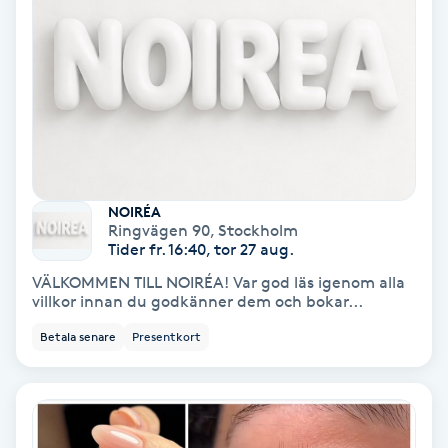
Nagelvård
Naglar borttagning
Naglar reparation
NOIRÉA
Naprapati
Ringvägen 90
,
Stockholm
Tider fr. 16:40, tor 27 aug.
Navelpiercing
VÄLKOMMEN TILL NOIRÉA! Var god läs igenom alla
villkor innan du godkänner dem och bokar...
NBE-massage
Betala senare
Presentkort
Ny frisyr
O