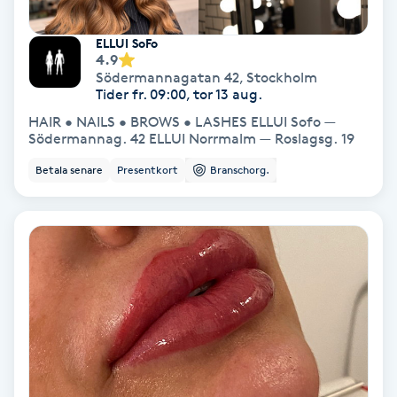
Fotmassage
ELLUI SoFo
4.9
Fotsvamp
Södermannagatan 42
,
Stockholm
Tider fr. 09:00, tor 13 aug.
HAIR • NAILS • BROWS • LASHES ELLUI Sofo —
Fotvård
Södermannag. 42 ELLUI Norrmalm — Roslagsg. 19
Betala senare
Presentkort
Branschorg.
Fransar
Fransborttagning
Fransfärgning
Fransförlängning
Fransförlängning Megavolym