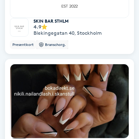
Terapi
Thaimassage
SKIN BAR STHLM
4.9
Blekingegatan 40
,
Stockholm
Toning
Presentkort
Branschorg.
Torr hårbotten
Torrborstning
Triggerpunktsmassage
Trådning
Träning