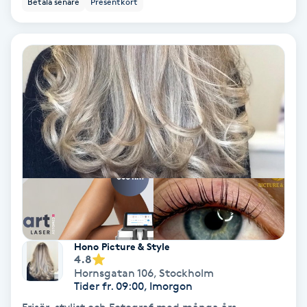
Betala senare
Presentkort
Ansiktsbehandling djuprengörande
B
Babylights
Balayage
Bambumassage
Barber
Barnklippning
Hono Picture & Style
4.8
BIAB
Hornsgatan 106
,
Stockholm
Tider fr. 09:00, Imorgon
Blowout