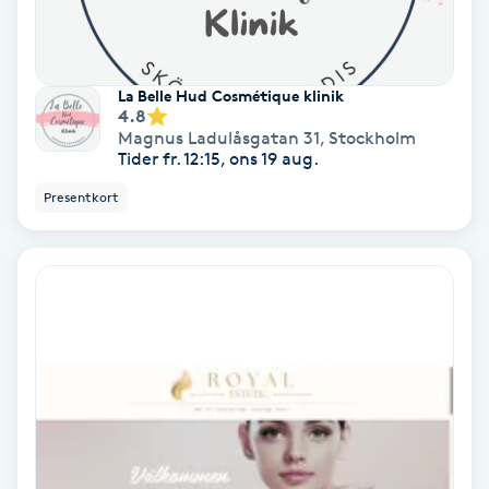
PRP (Platelet Rich Plasma)
La Belle Hud Cosmétique klinik
PRX-T33
4.8
Magnus Ladulåsgatan 31
,
Stockholm
Tider fr. 12:15, ons 19 aug.
Psoriasis
Presentkort
PT
R
Radiofrekvens
Rakning
Reflexologi