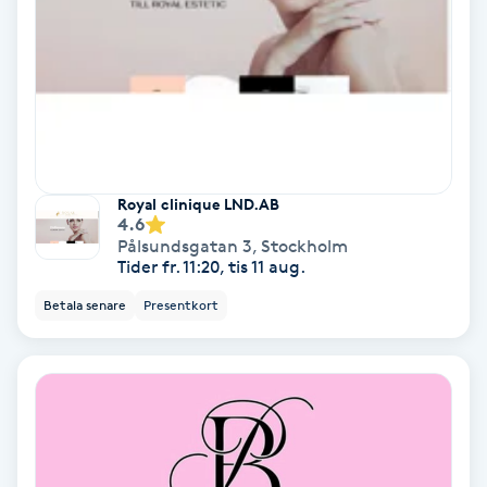
Regndroppsmassage
Reiki
Reikihealing
Reiki massage
Royal clinique LND.AB
4.6
Pålsundsgatan 3
,
Stockholm
Restorative Yoga
Tider fr. 11:20, tis 11 aug.
Betala senare
Presentkort
Rosacea
Rosenmetoden
Ryggmassage
S