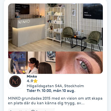
Gruppträning
Gua Sha-massage
H
Hatha Yoga
Headspa
Healing
Minko
4.9
Högalidsgatan 54A
,
Stockholm
Herrklippning
Tider fr. 10:00, mån 10 aug.
MINKO grundades 2015 med en vision om att skapa
HIFU
en plats där du kan känna dig trygg, av...