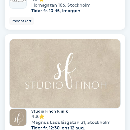
Laserbehandling
Hornsgatan 106
,
Stockholm
Tider fr. 10:45, Imorgon
Lashlift Keratin
Presentkort
LED-ljusterapi
Liktornar
LPG
LPG-behandling
LPG-massage
Studio Finoh klinik
Luggklippning
4.8
Magnus Ladulåsgatan 31
,
Stockholm
Tider fr. 12:30, ons 12 aug.