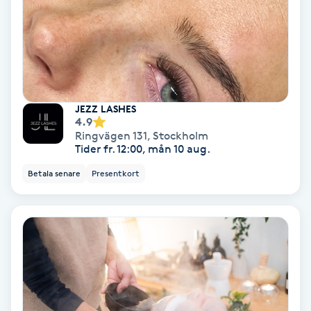
Osteopati
P
Paraffinbehandling
Pedikyr
JEZZ LASHES
4.9
Ringvägen 131
,
Stockholm
Pensionärklippning
Tider fr. 12:00, mån 10 aug.
Betala senare
Presentkort
Permanent
Permanent hårborttagning
Permanent ögonbrynsmakeup
Personal shopper