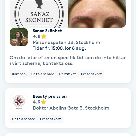
Fransförlängning Volym
Fransk manikyr
Sanaz Skönhet
4.8
Fransrengöring
Pålsundsgatan 3B
,
Stockholm
Tider fr. 15:00, lör 8 aug.
Om du letar efter en specifik tid som du inte hittar
Frekvensterapi
i vårt schema, kontakta oss.
Kampanj
Betala senare
Certifikat
Presentkort
Friskvård
Friskvårdsmassage
Beauty pro salon
4.9
Doktor Abelins Gata 3
,
Stockholm
Frisör
Betala senare
Presentkort
Funktionsanalys