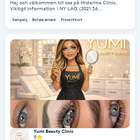
Hej och välkommen till oss på Miderma Clinic.
Viktigt information ! NY LAG (2021:36...
Keratinbehandling
Kampanj
Betala senare
Presentkort
Kinesiologi
Kinesisk medicin
Kiropraktik
Klangmassage
Klippning
Klippning & Slingor
Yumi Beauty Clinic
Klippning ungdom
5