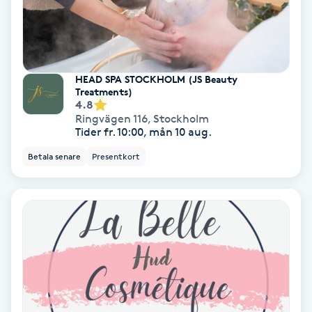
Personlig tränare
Picolaser
HEAD SPA STOCKHOLM (JS Beauty
Treatments)
4.8
Piercing
Ringvägen 116
,
Stockholm
Tider fr. 10:00, mån 10 aug.
Pigmentbehandling
Betala senare
Presentkort
Pigmentfläckar
Plastikkirurgi
Powder brows
Power Yoga