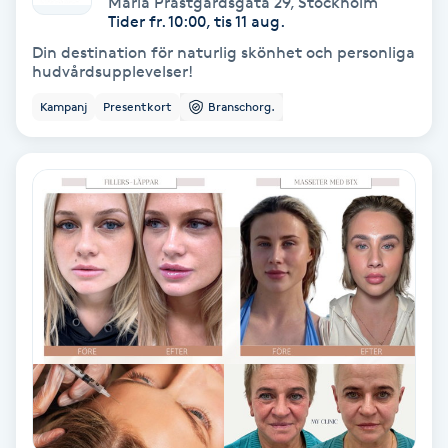
Maria Prästgårdsgata 29
,
Stockholm
Color correction
Tider fr. 10:00, tis 11 aug.
Din destination för naturlig skönhet och personliga
Cryoterapi
hudvårdsupplevelser!
D
Kampanj
Presentkort
Branschorg.
Damklippning
Dermapen
Diamantslipning
E
Enzympeeling
Extensions