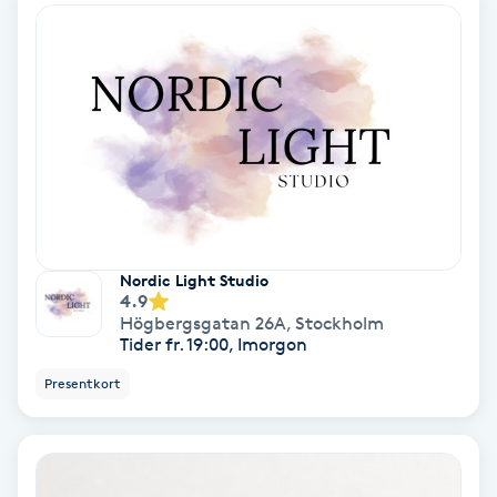
Nagelförlängning akryl
Nagelförlängning gelé
Nagelförlängning glasfiber
Nagelförlängning silke
Nordic Light Studio
4.9
Nagelförstärkning
Högbergsgatan 26A
,
Stockholm
Tider fr. 19:00, Imorgon
Nagelklippning
Presentkort
Nagelsvamp
Nageltrång