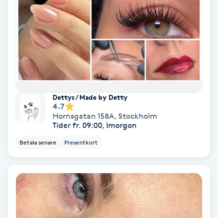
Olaplex
Olaplexbehandling
Ombre
Ombre brows
Dettys / Made by Detty
4.7
Hornsgatan 158A
,
Stockholm
Ombre naglar
Tider fr. 09:00, Imorgon
Betala senare
Presentkort
Optiker
Ortobionomi
Ortopedi