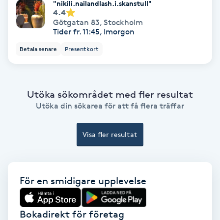
Tvätt & Fön
"nikili.nailandlash.i.skanstull"
4.4
V
Götgatan 83
,
Stockholm
Tider fr. 11:45, Imorgon
Vaccination
Betala senare
Presentkort
Vampyrbehandling
Utöka sökområdet med fler resultat
Vaxning
Utöka din sökarea för att få flera träffar
Vaxning brasiliansk
Visa fler resultat
Veterinär
Vibrationsmassage
För en smidigare upplevelse
Vinyasa Yoga
Bokadirekt för företag