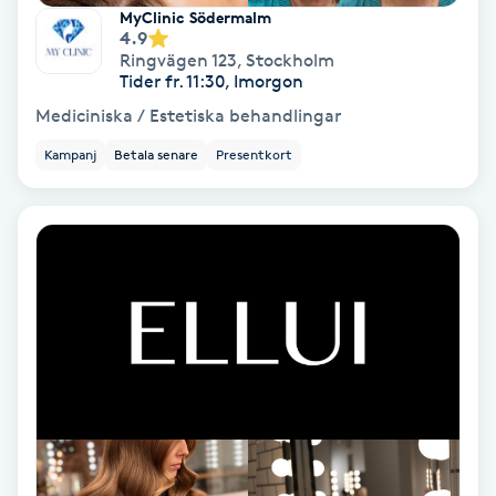
Extensions borttagning
MyClinic Södermalm
4.9
Ringvägen 123
,
Stockholm
Eyeliner-tatuering
Tider fr. 11:30, Imorgon
F
Mediciniska / Estetiska behandlingar
Face framing
Kampanj
Betala senare
Presentkort
Faceliftmassage
Fet hårbotten
Fettreducering
Fibromassage
Fillers