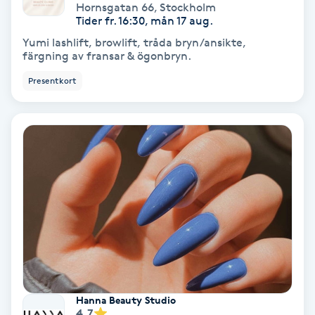
Hornsgatan 66
,
Stockholm
Tider fr. 16:30, mån 17 aug.
Koppningsmassage
Yumi lashlift, browlift, tråda bryn/ansikte,
färgning av fransar & ögonbryn.
Kosmetisk tatuering
Presentkort
Kostrådgivning
Kroppsinpackning
Kroppspeeling
Käkledsbehandling
Kärlbehandling
L
Hanna Beauty Studio
4.7