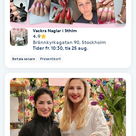
Skoinlägg
Skägg
Vackra Naglar i Sthlm
4.9
Brännkyrkagatan 90
,
Stockholm
Skäggfärgning
Tider fr. 10:30, tis 25 aug.
Betala senare
Presentkort
Skäggklippning
Skäggtrimmning
Skönhet
Slingor
Sockring