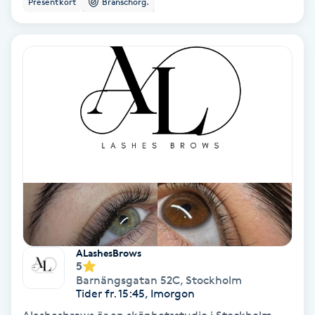
Presentkort
Branschorg.
Hollywood Peel
Hot Stone Massage
Hot yoga
Hudföryngring
Huduppstramning
Hudvård
Hyaluronsyra
ALashesBrows
5
Barnängsgatan 52C
,
Stockholm
Hyperhidros
Tider fr. 15:45, Imorgon