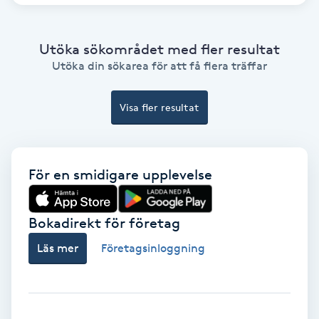
IPL
Utöka sökområdet med fler resultat
Utöka din sökarea för att få flera träffar
IPL hårborttagning
Visa fler resultat
IR-massage
J
Japansk massage
För en smidigare upplevelse
K
Bokadirekt för företag
K18
Läs mer
Företagsinloggning
Katun fransar
Kemisk peeling