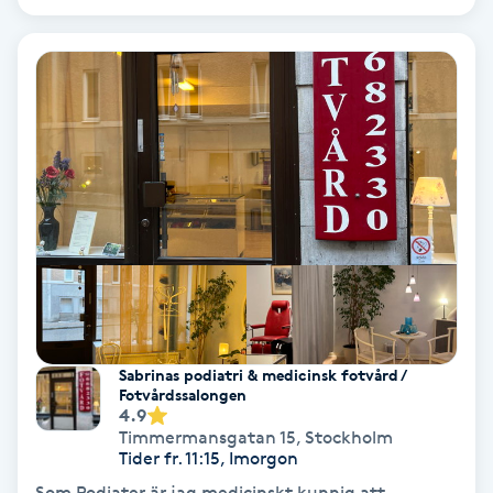
Ansiktsbehandling djuprengörande
B
Babylights
Balayage
Bambumassage
Barber
Barnklippning
Sabrinas podiatri & medicinsk fotvård /
Fotvårdssalongen
4.9
BIAB
Timmermansgatan 15
,
Stockholm
Tider fr. 11:15, Imorgon
Blowout
Som Podiater är jag medicinskt kunnig att