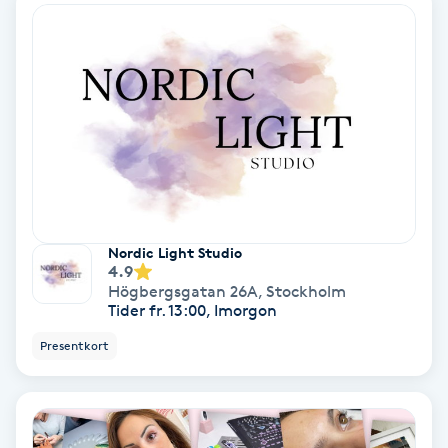
Gruppträning
Gua Sha-massage
H
Hatha Yoga
Headspa
Nordic Light Studio
4.9
Högbergsgatan 26A
,
Stockholm
Healing
Tider fr. 13:00, Imorgon
Presentkort
Herrklippning
HIFU