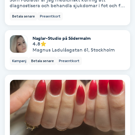
diagnostisera och behandla sjukdomar i fot och f...
Bottenfärg
Betala senare
Presentkort
Brynformning
Naglar-Studio på Södermalm
4.8
Brynfärgning
Magnus Ladulåsgatan 61
,
Stockholm
Kampanj
Betala senare
Presentkort
Brynplockning
Bröllopsuppsättning
C
Celluliter
Coachning