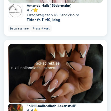
Extensions borttagning
Amanda Nails( Södermalm)
4.7
Eyeliner-tatuering
Östgötagatan 18
,
Stockholm
Tider fr. 11:40, Idag
F
Betala senare
Presentkort
Face framing
Faceliftmassage
Fet hårbotten
Fettreducering
Fibromassage
Fillers
"nikili.nailandlash.i.skanstull"
4.4