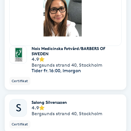
Hypnos
Hårborttagning
Hårbottenbehandling
Nois Medicinska Fotvård/BARBERS OF
SWEDEN
Hårförlängning
4.9
Bergsunds strand 40
,
Stockholm
Tider fr. 16:00, Imorgon
Hårvård
Certifikat
Hälsa
Salong Silversaxen
Hälsprickor
S
4.9
I
Bergsunds strand 40
,
Stockholm
Certifikat
Idrottsmassage