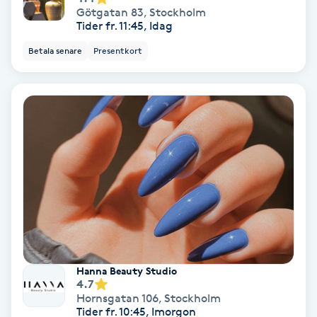
Götgatan 83
,
Stockholm
Fotmassage
Tider fr. 11:45, Idag
Betala senare
Presentkort
Fotsvamp
Fotvård
Fransar
Fransborttagning
Fransfärgning
Fransförlängning
Hanna Beauty Studio
4.7
Fransförlängning Megavolym
Hornsgatan 106
,
Stockholm
Tider fr. 10:45, Imorgon