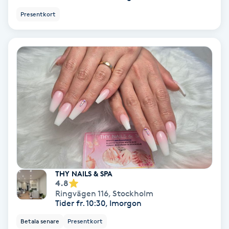
Fransförlängning Volym
Presentkort
Fransk manikyr
Fransrengöring
Frekvensterapi
Friskvård
Friskvårdsmassage
THY NAILS & SPA
4.8
Frisör
Ringvägen 116
,
Stockholm
Tider fr. 10:30, Imorgon
Funktionsanalys
Betala senare
Presentkort