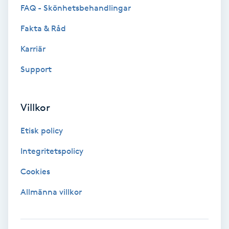
FAQ - Skönhetsbehandlingar
Koppningsmassage
Fakta & Råd
Kosmetisk tatuering
Karriär
Support
Kostrådgivning
Kroppsinpackning
Villkor
Etisk policy
Kroppspeeling
Integritetspolicy
Käkledsbehandling
Cookies
Kärlbehandling
Allmänna villkor
L