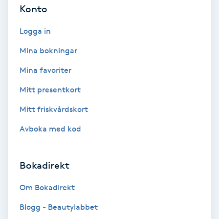
Konto
Keratinbehandling
Logga in
Kinesiologi
Mina bokningar
Mina favoriter
Kinesisk medicin
Mitt presentkort
Kiropraktik
Mitt friskvårdskort
Klangmassage
Avboka med kod
Klippning
Bokadirekt
Klippning & Slingor
Om Bokadirekt
Blogg - Beautylabbet
Klippning ungdom