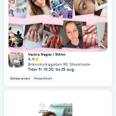
Hollywood Peel
Hot Stone Massage
Hot yoga
Hudföryngring
Vackra Naglar i Sthlm
4.9
Huduppstramning
Brännkyrkagatan 90
,
Stockholm
Tider fr. 10:30, tis 25 aug.
Hudvård
Betala senare
Presentkort
Hyaluronsyra
Hyperhidros