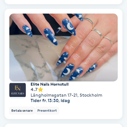
Färgning
Föning
G
Gel naglar
Gelenaglar
Gellack
Elite Nails Hornstull
4.7
Gellack med förstärkning
Långholmsgatan 17-21
,
Stockholm
Tider fr. 13:30, Idag
Gravidmassage
Betala senare
Presentkort
Gravidyoga