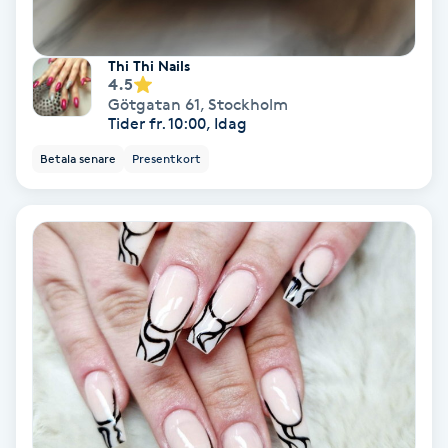
Color correction
Thi Thi Nails
Cryoterapi
4.5
D
Götgatan 61
,
Stockholm
Tider fr. 10:00, Idag
Damklippning
Betala senare
Presentkort
Dermapen
Diamantslipning
E
Enzympeeling
Extensions