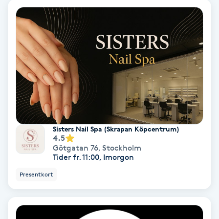
Koppningsmassage
Kosmetisk tatuering
Kostrådgivning
Kroppsinpackning
Kroppspeeling
Sisters Nail Spa (Skrapan Köpcentrum)
4.5
Götgatan 76
,
Stockholm
Käkledsbehandling
Tider fr. 11:00, Imorgon
Presentkort
Kärlbehandling
L