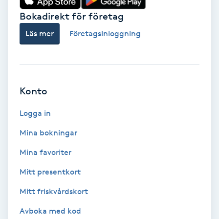
Bokadirekt för företag
Svettbehandling
T
Läs mer
Företagsinloggning
Tuina-massage
Taktil massage
Konto
Tandblekning
Logga in
Mina bokningar
Tandläkare
Mina favoriter
Tatuering
Mitt presentkort
Mitt friskvårdskort
Tatueringsborttagning
Avboka med kod