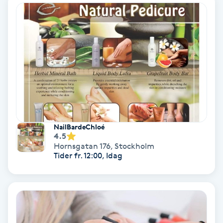
Samtalsterapi
Senioryoga
Shiatsu
Singelfransar
NailBardeChloé
Sjukgymnastik
4.5
Hornsgatan 176
,
Stockholm
Tider fr. 12:00, Idag
Skalpmassage
Skinbooster
Sklerosering