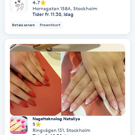
4.7
Hypnos
Hornsgatan 158A
,
Stockholm
Tider fr. 11:30, Idag
Hårborttagning
Betala senare
Presentkort
Hårbottenbehandling
Hårförlängning
Hårvård
Hälsa
Hälsprickor
I
Nagelteknolog Nataliya
5
Ringvägen 131
,
Stockholm
Idrottsmassage