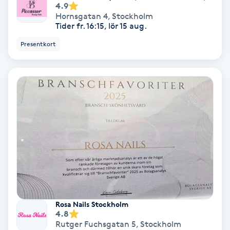
4.9
Hornsgatan 4
,
Stockholm
PRP (Platelet Rich Plasma)
Tider fr. 16:15, lör 15 aug.
Presentkort
PRX-T33
Psoriasis
PT
R
Radiofrekvens
Rakning
Rosa Nails Stockholm
Reflexologi
4.8
Rutger Fuchsgatan 5
,
Stockholm