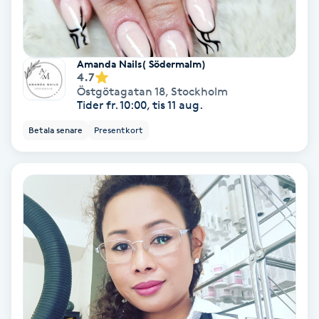
Nagelförlängning akryl
Amanda Nails( Södermalm)
Nagelförlängning gelé
4.7
Östgötagatan 18
,
Stockholm
Tider fr. 10:00, tis 11 aug.
Nagelförlängning glasfiber
Betala senare
Presentkort
Nagelförlängning silke
Nagelförstärkning
Nagelklippning
Nagelsvamp
Nageltrång