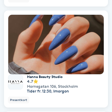
Keratinbehandling
Kinesiologi
Kinesisk medicin
Kiropraktik
Klangmassage
Hanna Beauty Studio
Klippning
4.7
Hornsgatan 106
,
Stockholm
Tider fr. 12:30, Imorgon
Klippning & Slingor
Presentkort
Klippning ungdom