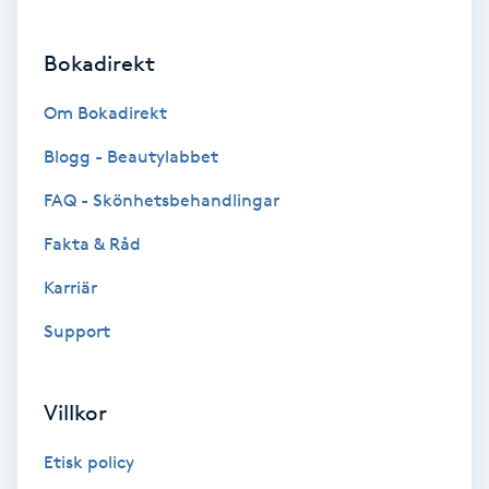
Terapi
Bokadirekt
Thaimassage
Om Bokadirekt
Toning
Blogg - Beautylabbet
Torr hårbotten
FAQ - Skönhetsbehandlingar
Fakta & Råd
Torrborstning
Karriär
Triggerpunktsmassage
Support
Trådning
Villkor
Träning
Etisk policy