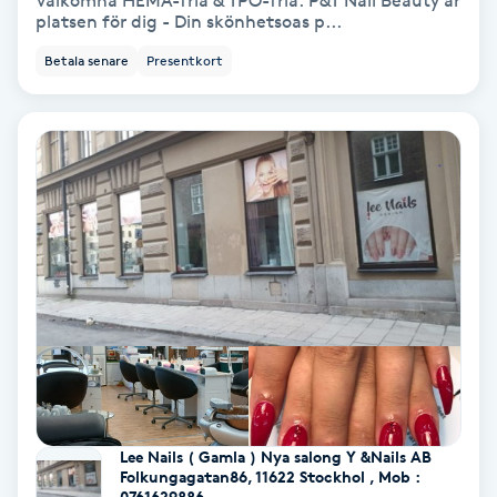
Välkomna HEMA-fria & TPO-fria. P&T Nail Beauty är
platsen för dig - Din skönhetsoas p...
Bottenfärg
Betala senare
Presentkort
Brynformning
Brynfärgning
Brynplockning
Bröllopsuppsättning
C
Celluliter
Coachning
Lee Nails ( Gamla ) Nya salong Y &Nails AB
Folkungagatan86, 11622 Stockhol , Mob :
0761629886