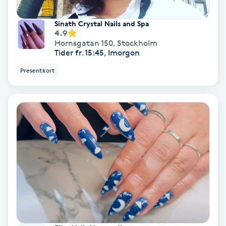
Sinath Crystal Nails and Spa
Nagelvård
4.9
Hornsgatan 150
,
Stockholm
Tider fr. 15:45, Imorgon
Naglar borttagning
Presentkort
Naglar reparation
Naprapati
Navelpiercing
NBE-massage
Ny frisyr
O