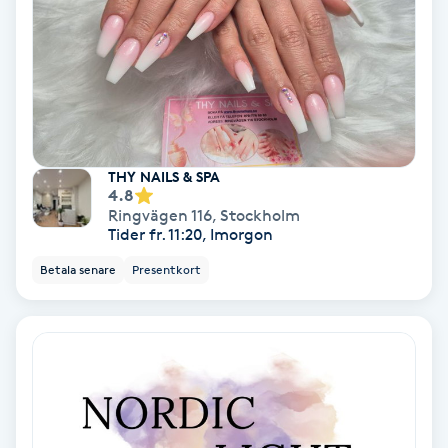
Lymfmassage
Läpptatuering
M
Makeup
THY NAILS & SPA
4.8
Manikyr & Pedikyr
Ringvägen 116
,
Stockholm
Tider fr. 11:20, Imorgon
Massage
Betala senare
Presentkort
Medial vägledning
Medicinsk massage
Meditation