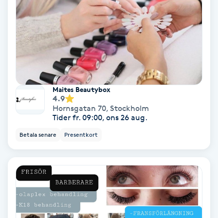
Skoinlägg
Skägg
Skäggfärgning
Maites Beautybox
4.9
Skäggklippning
Hornsgatan 70
,
Stockholm
Tider fr. 09:00, ons 26 aug.
Skäggtrimmning
Betala senare
Presentkort
Skönhet
Slingor
Sockring