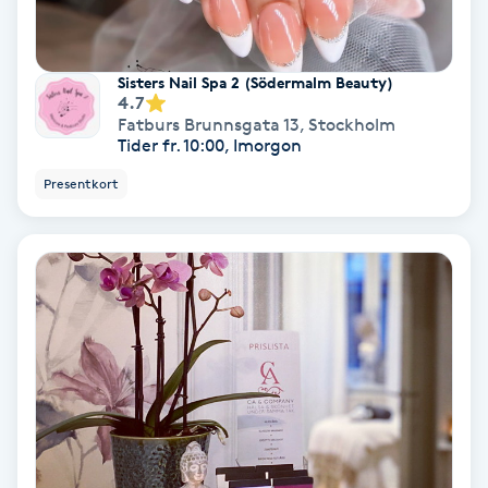
Gruppträning
Sisters Nail Spa 2 (Södermalm Beauty)
4.7
Gua Sha-massage
Fatburs Brunnsgata 13
,
Stockholm
Tider fr. 10:00, Imorgon
H
Presentkort
Hatha Yoga
Headspa
Healing
Herrklippning
HIFU