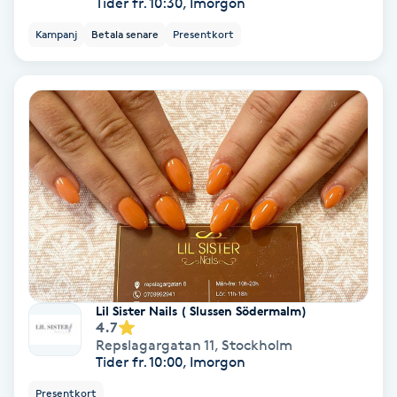
Tider fr. 10:30, Imorgon
Kampanj
Betala senare
Presentkort
IPL
IPL hårborttagning
IR-massage
J
Japansk massage
K
K18
Lil Sister Nails ( Slussen Södermalm)
4.7
Katun fransar
Repslagargatan 11
,
Stockholm
Tider fr. 10:00, Imorgon
Kemisk peeling
Presentkort