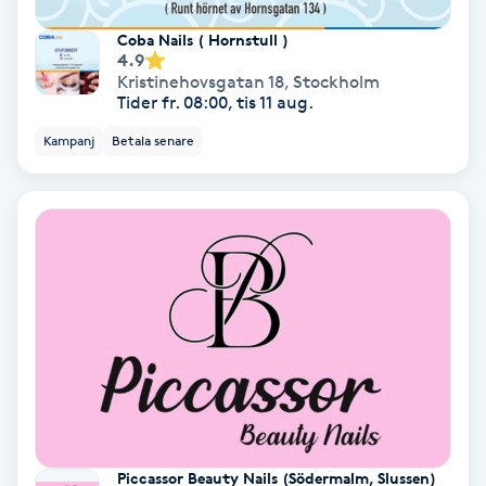
Coba Nails ( Hornstull )
Personlig tränare
4.9
Kristinehovsgatan 18
,
Stockholm
Tider fr. 08:00, tis 11 aug.
Picolaser
Kampanj
Betala senare
Piercing
Pigmentbehandling
Pigmentfläckar
Plastikkirurgi
Powder brows
Power Yoga
Piccassor Beauty Nails (Södermalm, Slussen)