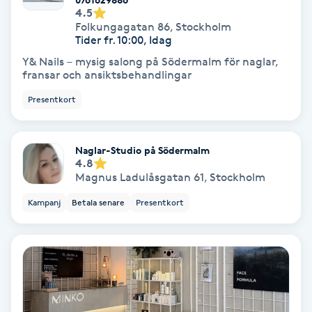
Color correction
4.5
Folkungagatan 86
,
Stockholm
Tider fr. 10:00, Idag
Cryoterapi
Y& Nails – mysig salong på Södermalm för naglar,
D
fransar och ansiktsbehandlingar
Presentkort
Damklippning
Dermapen
Naglar-Studio på Södermalm
4.8
Magnus Ladulåsgatan 61
,
Stockholm
Diamantslipning
E
Kampanj
Betala senare
Presentkort
Enzympeeling
Extensions