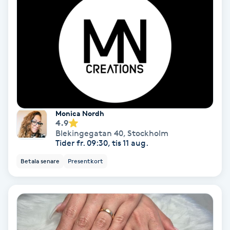
Laserbehandling
Lashlift Keratin
LED-ljusterapi
Liktornar
Monica Nordh
LPG
4.9
Blekingegatan 40
,
Stockholm
Tider fr. 09:30, tis 11 aug.
LPG-behandling
Betala senare
Presentkort
LPG-massage
Luggklippning