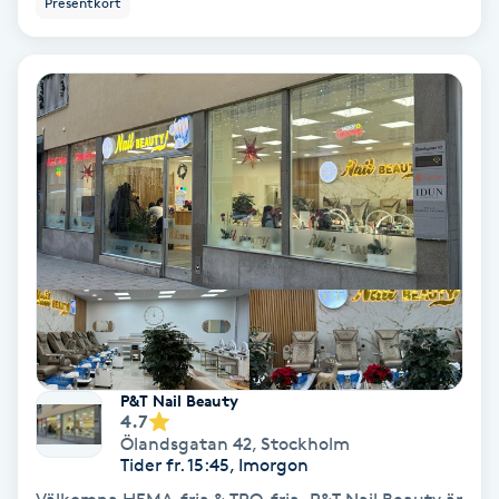
Presentkort
Ansiktsbehandling djuprengörande
B
Babylights
Balayage
Bambumassage
Barber
Barnklippning
P&T Nail Beauty
4.7
BIAB
Ölandsgatan 42
,
Stockholm
Tider fr. 15:45, Imorgon
Blowout