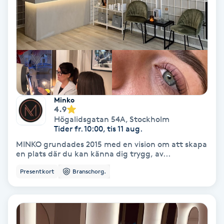
Extensions borttagning
Eyeliner-tatuering
F
Face framing
Faceliftmassage
Minko
4.9
Högalidsgatan 54A
,
Stockholm
Fet hårbotten
Tider fr. 10:00, tis 11 aug.
MINKO grundades 2015 med en vision om att skapa
Fettreducering
en plats där du kan känna dig trygg, av...
Presentkort
Branschorg.
Fibromassage
Fillers