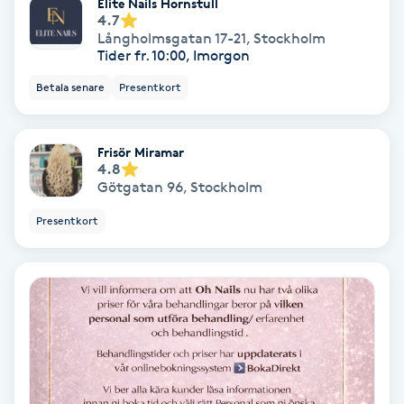
Elite Nails Hornstull
Olaplex
4.7
Långholmsgatan 17-21
,
Stockholm
Tider fr. 10:00, Imorgon
Olaplexbehandling
Betala senare
Presentkort
Ombre
Frisör Miramar
4.8
Ombre brows
Götgatan 96
,
Stockholm
Ombre naglar
Presentkort
Optiker
Ortobionomi
Ortopedi