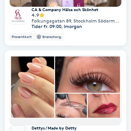
Hollywood Peel
CA & Company Hälsa och Skönhet
4.9
Folkungagatan 89
,
Stockholm Södermalm
Hot Stone Massage
Tider fr. 09:00, Imorgon
Presentkort
Branschorg.
Hot yoga
Hudföryngring
Huduppstramning
Hudvård
Hyaluronsyra
Hyperhidros
Dettys / Made by Detty