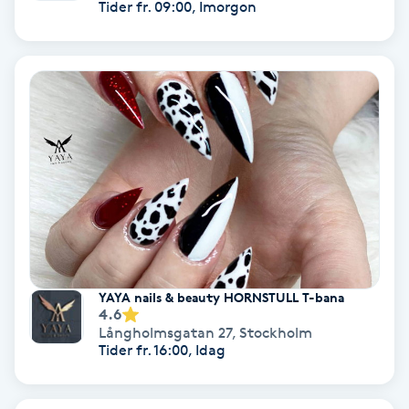
Tider fr. 09:00, Imorgon
Regndroppsmassage
Reiki
Reikihealing
Reiki massage
Restorative Yoga
Rosacea
YAYA nails & beauty HORNSTULL T-bana
4.6
Rosenmetoden
Långholmsgatan 27
,
Stockholm
Tider fr. 16:00, Idag
Ryggmassage
S