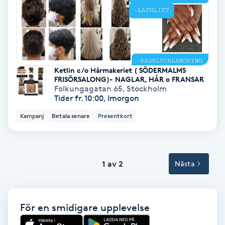
Spa
Spa manikyr & pedikyr
Ketlin c/o Hårmakeriet ( SÖDERMALMS
Spa-manikyr
FRISÖRSALONG)- NAGLAR, HÅR o FRANSAR
Folkungagatan 65
,
Stockholm
Tider fr. 10:00, Imorgon
Spa-pedikyr
Kampanj
Betala senare
Presentkort
Spraytan
Stylist
1 av 2
Nästa
Sugaring
För en smidigare upplevelse
Svensk massage