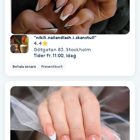
Färgning
Föning
G
"nikili.nailandlash.i.skanstull"
4.4
Götgatan 83
,
Stockholm
Gel naglar
Tider fr. 11:00, Idag
Betala senare
Presentkort
Gelenaglar
Gellack
Gellack med förstärkning
Gravidmassage
Gravidyoga