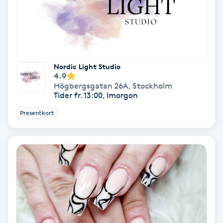
Medium
Megavolymfransar
Nordic Light Studio
Melasma
4.9
Högbergsgatan 26A
,
Stockholm
Tider fr. 13:00, Imorgon
Mesoterapi
Presentkort
MicroPen
Microshading
Mixfransar
N
Nagelförlängning