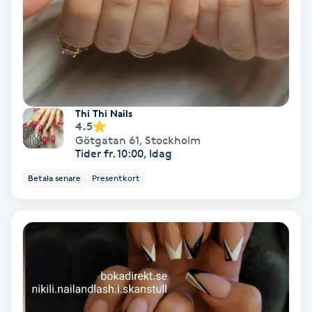
Fransförlängning Volym
Fransk manikyr
Fransrengöring
Thi Thi Nails
4.5
Frekvensterapi
Götgatan 61
,
Stockholm
Tider fr. 10:00, Idag
Friskvård
Betala senare
Presentkort
Friskvårdsmassage
Frisör
Funktionsanalys