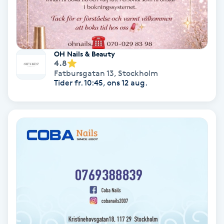
Osteopati
P
Paraffinbehandling
OH Nails & Beauty
4.8
Fatbursgatan 13
,
Stockholm
Pedikyr
Tider fr. 10:45, ons 12 aug.
Pensionärklippning
Permanent
Permanent hårborttagning
Permanent ögonbrynsmakeup
Personal shopper