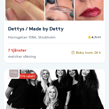
F
Face framing
Dettys / Made by Detty
Faceliftmassage
Hornsgatan 158A, Stockholm
4.7
649
Fet hårbotten
7 tjänster
Boka inom 24 h
matchar sökning
Fettreducering
Fibromassage
Upp till 15% rabatt
Fillers
Fotmassage