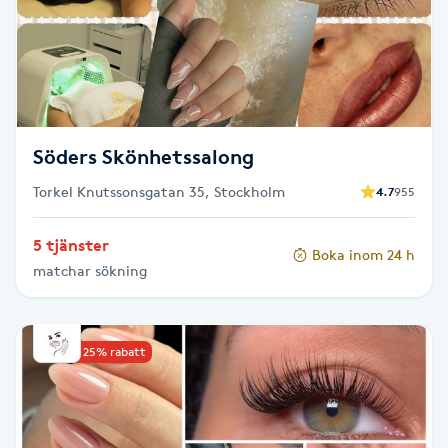
Cryoterapi
D
Damklippning
Dermapen
Söders Skönhetssalong
Torkel Knutssonsgatan 35, Stockholm
4.7
955
Diamantslipning
E
5 tjänster
Boka inom 24 h
matchar sökning
Enzympeeling
Extensions
Upp till 25% rabatt
Extensions borttagning
Eyeliner-tatuering