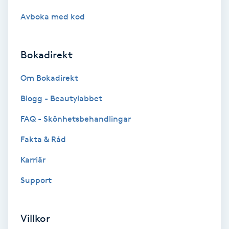
Hot Stone Massage
Avboka med kod
Hot yoga
Bokadirekt
Hudföryngring
Om Bokadirekt
Huduppstramning
Blogg - Beautylabbet
FAQ - Skönhetsbehandlingar
Hudvård
Fakta & Råd
Hyaluronsyra
Karriär
Hyperhidros
Support
Hypnos
Villkor