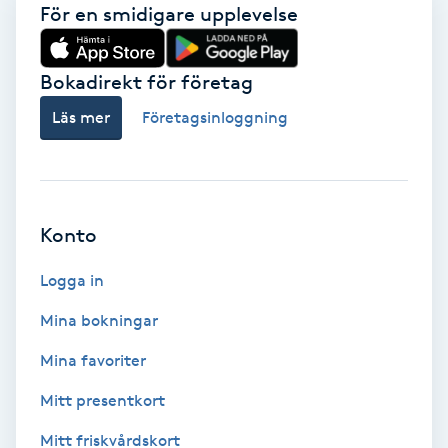
För en smidigare upplevelse
Gua Sha-massage
H
Bokadirekt för företag
Läs mer
Företagsinloggning
Hatha Yoga
Headspa
Konto
Healing
Logga in
Herrklippning
Mina bokningar
HIFU
Mina favoriter
Mitt presentkort
Hollywood Peel
Mitt friskvårdskort