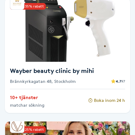
Upp till 35% rabatt
Babylights
Balayage
Bambumassage
Barber
Wayber beauty clinic by mihi
Barnklippning
Brännkyrkagatan 48, Stockholm
4.7
97
BIAB
10+ tjänster
Boka inom 24 h
matchar sökning
Blowout
Bottenfärg
Upp till 25% rabatt