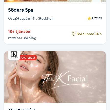
Fransk manikyr
Söders Spa
Fransrengöring
Östgötagatan 31, Stockholm
4.7
3253
10+ tjänster
Frekvensterapi
Boka inom 24 h
matchar sökning
Friskvård
Upp till 10% rabatt
Friskvårdsmassage
Frisör
Funktionsanalys
Färgning