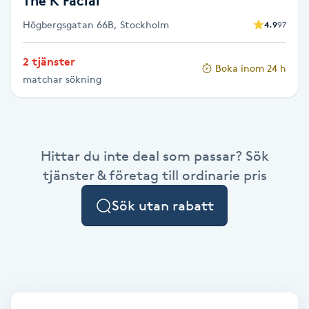
The K Facial
Föning
Högbergsgatan 66B, Stockholm
4.9
97
G
2 tjänster
Gel naglar
Boka inom 24 h
matchar sökning
Gelenaglar
Gellack
Hittar du inte deal som passar? Sök
tjänster & företag till ordinarie pris
Gellack med förstärkning
Sök utan rabatt
Gravidmassage
Gravidyoga
Gruppträning