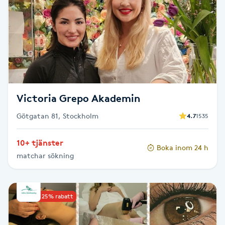
Brynformning
Brynfärgning
Brynplockning
Victoria Grepo Akademin
Bröllopsuppsättning
Götgatan 81, Stockholm
4.7
1535
C
Celluliter
10+ tjänster
Boka inom 24 h
matchar sökning
Coachning
Upp till 25% rabatt
Color correction