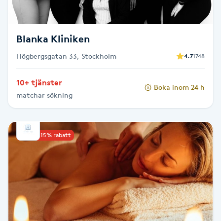
Fotsvamp
Fotvård
Blanka Kliniken
Högbergsgatan 33, Stockholm
4.7
1748
Fransar
10+ tjänster
Boka inom 24 h
Fransborttagning
matchar sökning
Fransfärgning
Upp till 15% rabatt
Fransförlängning
Fransförlängning Megavolym
Fransförlängning Volym