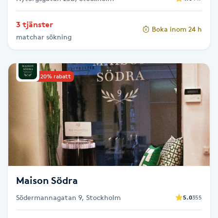
Gua Sha-massage
3 tjänster
Boka inom 24 h
H
matchar sökning
Hatha Yoga
Upp till 20% rabatt
Headspa
Healing
Herrklippning
HIFU
Maison Södra
Hollywood Peel
Södermannagatan 9, Stockholm
5.0
355