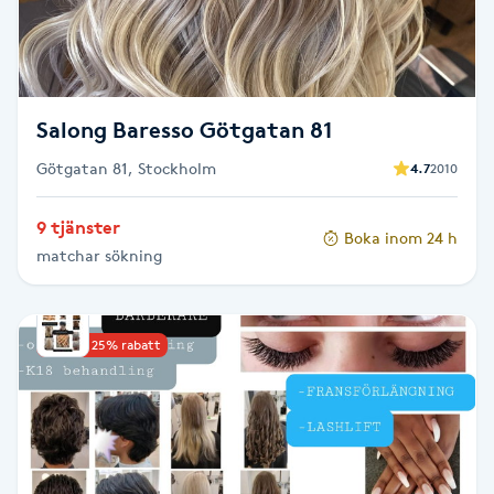
F
Face framing
Salong Baresso Götgatan 81
Faceliftmassage
Götgatan 81, Stockholm
4.7
2010
Fet hårbotten
9 tjänster
Boka inom 24 h
matchar sökning
Fettreducering
Fibromassage
Upp till 25% rabatt
Fillers
Fotmassage