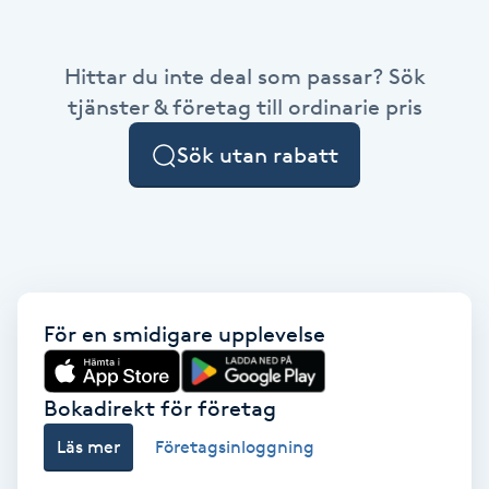
IPL hårborttagning
Hittar du inte deal som passar? Sök
IR-massage
tjänster & företag till ordinarie pris
J
Sök utan rabatt
Japansk massage
K
K18
För en smidigare upplevelse
Katun fransar
Kemisk peeling
Bokadirekt för företag
Läs mer
Företagsinloggning
Keratinbehandling