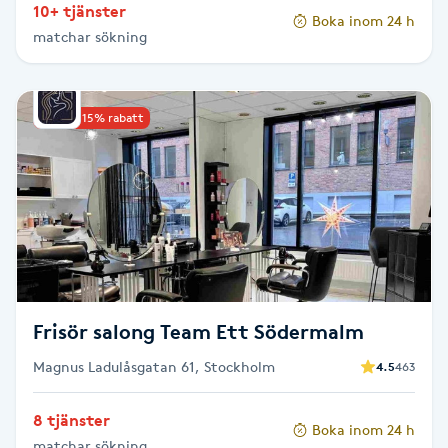
10+ tjänster
Hot Stone Massage
Boka inom 24 h
matchar sökning
Hot yoga
Upp till 15% rabatt
Hudföryngring
Huduppstramning
Hudvård
Hyaluronsyra
Frisör salong Team Ett Södermalm
Hyperhidros
Magnus Ladulåsgatan 61, Stockholm
4.5
463
Hypnos
8 tjänster
Boka inom 24 h
matchar sökning