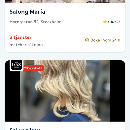
Fransk manikyr
Salong Maria
Fransrengöring
Hornsgatan 52, Stockholm
4.8
2628
3 tjänster
Frekvensterapi
Boka inom 24 h
matchar sökning
Friskvård
Upp till 20% rabatt
Friskvårdsmassage
Frisör
Funktionsanalys
Färgning