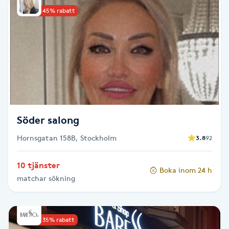
Upp till 45% rabatt
Babylights
Balayage
Bambumassage
Barber
Söder salong
Barnklippning
Hornsgatan 158B, Stockholm
3.8
92
BIAB
10 tjänster
Boka inom 24 h
matchar sökning
Blowout
Bottenfärg
Upp till 35% rabatt