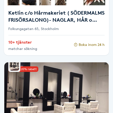
Fotsvamp
Ketlin c/o Hårmakeriet ( SÖDERMALMS
Fotvård
FRISÖRSALONG)- NAGLAR, HÅR o
FRANSAR
Folkungagatan 65, Stockholm
Fransar
10+ tjänster
Boka inom 24 h
Fransborttagning
matchar sökning
Fransfärgning
Upp till 20% rabatt
Fransförlängning
Fransförlängning Megavolym
Fransförlängning Volym