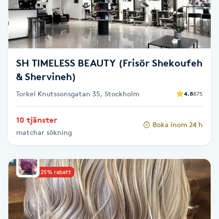
Cryoterapi
D
Damklippning
SH TIMELESS BEAUTY (Frisör Shekoufeh
Dermapen
& Shervineh)
Torkel Knutssonsgatan 35, Stockholm
4.8
875
Diamantslipning
E
10 tjänster
Boka inom 24 h
matchar sökning
Enzympeeling
Extensions
Upp till 25% rabatt
Extensions borttagning
Eyeliner-tatuering