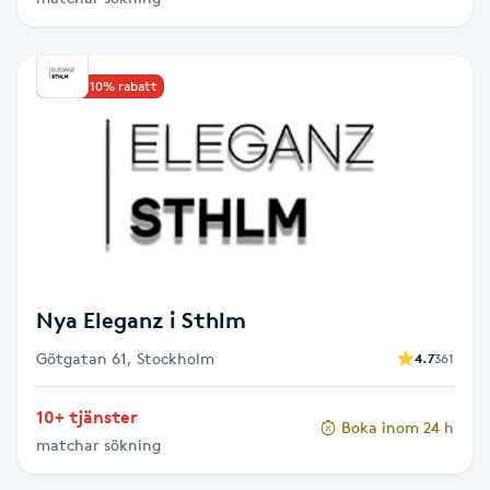
Hårborttagning
Hårbottenbehandling
Upp till 10% rabatt
Hårförlängning
Hårvård
Hälsa
Nya Eleganz i Sthlm
Hälsprickor
I
Götgatan 61, Stockholm
4.7
361
Idrottsmassage
10+ tjänster
Boka inom 24 h
matchar sökning
IPL