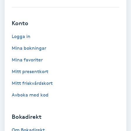
Kinesiologi
Konto
Kinesisk medicin
Logga in
Kiropraktik
Mina bokningar
Klangmassage
Mina favoriter
Mitt presentkort
Klippning
Mitt friskvårdskort
Klippning & Slingor
Avboka med kod
Klippning ungdom
Bokadirekt
Koppningsmassage
Om Bokadirekt