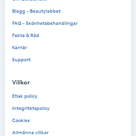
Kosmetisk tatuering
Blogg - Beautylabbet
FAQ - Skönhetsbehandlingar
Kostrådgivning
Fakta & Råd
Kroppsinpackning
Karriär
Kroppspeeling
Support
Käkledsbehandling
Villkor
Kärlbehandling
Etisk policy
L
Integritetspolicy
Laserbehandling
Cookies
Allmänna villkor
Lashlift Keratin