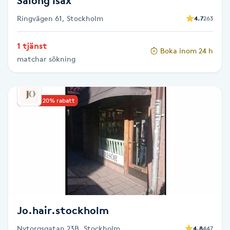
Salong Isax
Föning
Ringvägen 61, Stockholm
4.7
263
G
1 tjänst
Gel naglar
Boka inom 24 h
matchar sökning
Gelenaglar
Upp till 20% rabatt
Gellack
Gellack med förstärkning
Gravidmassage
Gravidyoga
Jo.hair.stockholm
Gruppträning
Nytorgsgatan 23B, Stockholm
4.8
447