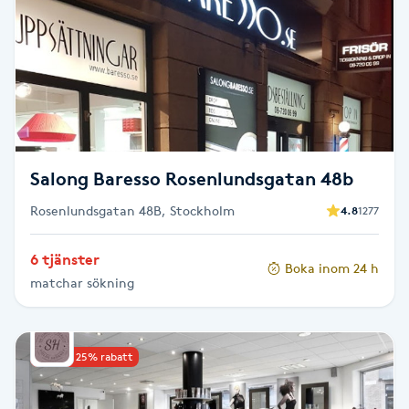
Brynformning
Brynfärgning
Brynplockning
Salong Baresso Rosenlundsgatan 48b
Bröllopsuppsättning
Rosenlundsgatan 48B, Stockholm
4.8
1277
C
Celluliter
6 tjänster
Boka inom 24 h
matchar sökning
Coachning
Upp till 25% rabatt
Color correction