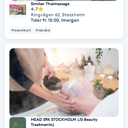
Similan Thaimassage
4.7
Ringvägen 62
,
Stockholm
Gruppträning
Tider fr. 10:00, Imorgon
Presentkort
Friskvård
Gua Sha-massage
H
Hatha Yoga
Headspa
Healing
Herrklippning
HIFU
HEAD SPA STOCKHOLM (JS Beauty
Treatments)