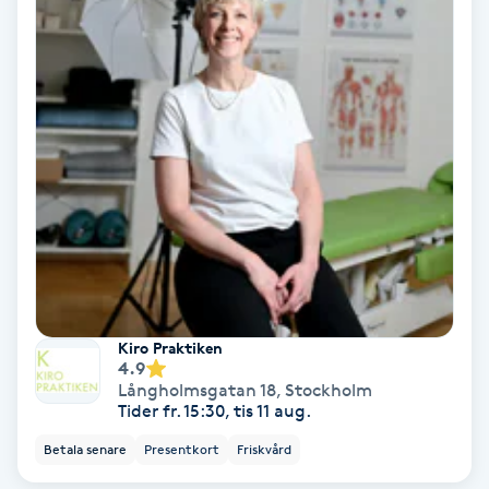
Laserbehandling
Lashlift Keratin
LED-ljusterapi
Liktornar
LPG
LPG-behandling
Kiro Praktiken
4.9
LPG-massage
Långholmsgatan 18
,
Stockholm
Tider fr. 15:30, tis 11 aug.
Luggklippning
Betala senare
Presentkort
Friskvård