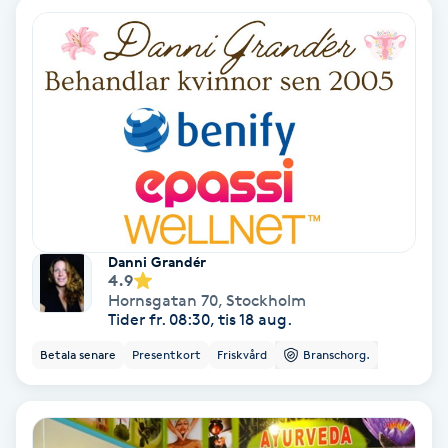
Keratinbehandling
Kinesiologi
Kinesisk medicin
Kiropraktik
Klangmassage
Danni Grandér
4.9
Hornsgatan 70
,
Stockholm
Klippning
Tider fr. 08:30, tis 18 aug.
Betala senare
Presentkort
Friskvård
Branschorg.
Klippning & Slingor
Klippning ungdom