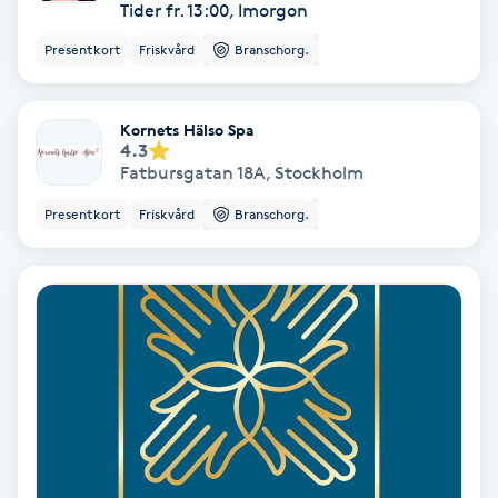
Tider fr. 13:00, Imorgon
Fransförlängning Volym
Presentkort
Friskvård
Branschorg.
Fransk manikyr
Kornets Hälso Spa
4.3
Fransrengöring
Fatbursgatan 18A
,
Stockholm
Presentkort
Friskvård
Branschorg.
Frekvensterapi
Friskvård
Friskvårdsmassage
Frisör
Funktionsanalys