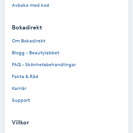
Avboka med kod
Nagelvård
Bokadirekt
Naglar borttagning
Om Bokadirekt
Naglar reparation
Blogg - Beautylabbet
FAQ - Skönhetsbehandlingar
Naprapati
Fakta & Råd
Navelpiercing
Karriär
NBE-massage
Support
Ny frisyr
Villkor
O