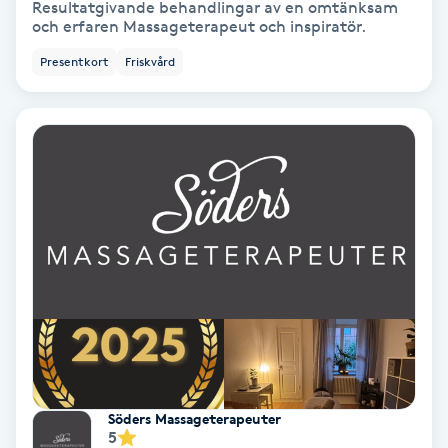
Resultatgivande behandlingar av en omtänksam
Color correction
och erfaren Massageterapeut och inspiratör.
Presentkort
Friskvård
Cryoterapi
D
Damklippning
Dermapen
Diamantslipning
E
Enzympeeling
Extensions
Söders Massageterapeuter
5