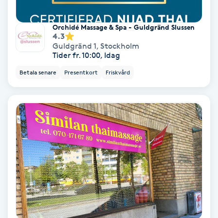
Färgning
Orchidé Massage & Spa - Guldgränd Slussen
4.3
Föning
Guldgränd 1
,
Stockholm
Tider fr. 10:00, Idag
G
Betala senare
Presentkort
Friskvård
Gel naglar
Gelenaglar
Gellack
Gellack med förstärkning
Gravidmassage
Gravidyoga