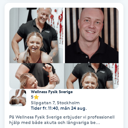
Lymfmassage
Läpptatuering
M
Makeup
Manikyr & Pedikyr
Massage
Medial vägledning
Wellness Fysik Sverige
5
Slipgatan 7
,
Stockholm
Medicinsk massage
Tider fr. 11:40, mån 24 aug.
På Wellness Fysik Sverige erbjuder vi professionell
Meditation
hjälp med både akuta och långvariga be...