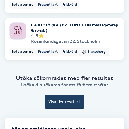
Betala senare
Presentkort
Friskvård
Medium
Megavolymfransar
CAJU STYRKA (f.d. FUNKTION massageterapi
& rehab)
4.9
Melasma
Rosenlundsgatan 32
,
Stockholm
Betala senare
Presentkort
Friskvård
Branschorg.
Mesoterapi
MicroPen
Utöka sökområdet med fler resultat
Utöka din sökarea för att få flera träffar
Microshading
Visa fler resultat
Mixfransar
N
Nagelförlängning
För en smidigare upplevelse