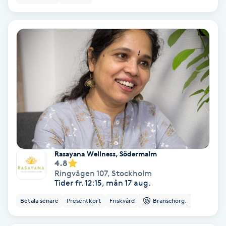
IPL
IPL hårborttagning
IR-massage
J
Japansk massage
K
Rasayana Wellness, Södermalm
K18
4.8
Ringvägen 107
,
Stockholm
Tider fr. 12:15, mån 17 aug.
Katun fransar
Betala senare
Presentkort
Friskvård
Branschorg.
Kemisk peeling