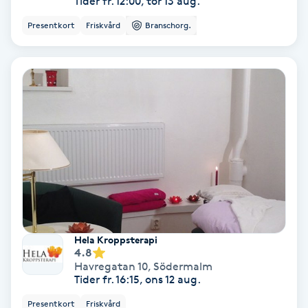
Tider fr. 12:00, tor 13 aug.
Hypnos
Presentkort
Friskvård
Branschorg.
Hårborttagning
Hårbottenbehandling
Hårförlängning
Hårvård
Hälsa
Hela Kroppsterapi
Hälsprickor
4.8
Havregatan 10
,
Södermalm
I
Tider fr. 16:15, ons 12 aug.
Idrottsmassage
Presentkort
Friskvård