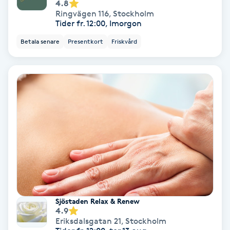
4.8
Hollywood Peel
Ringvägen 116
,
Stockholm
Tider fr. 12:00, Imorgon
Hot Stone Massage
Betala senare
Presentkort
Friskvård
Hot yoga
Hudföryngring
Huduppstramning
Hudvård
Hyaluronsyra
Sjöstaden Relax & Renew
4.9
Hyperhidros
Eriksdalsgatan 21
,
Stockholm