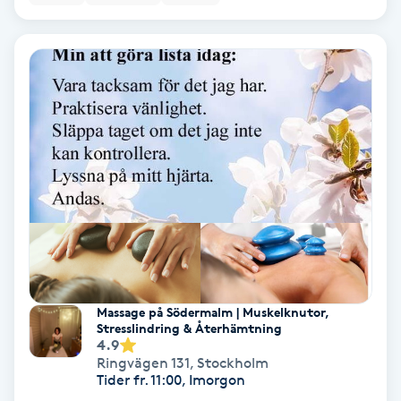
Bottenfärg
Brynformning
Brynfärgning
Brynplockning
Bröllopsuppsättning
C
Celluliter
Massage på Södermalm | Muskelknutor,
Stresslindring & Återhämtning
4.9
Coachning
Ringvägen 131
,
Stockholm
Tider fr. 11:00, Imorgon