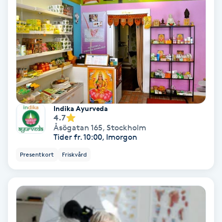
Koppningsmassage
Kosmetisk tatuering
Kostrådgivning
Kroppsinpackning
Indika Ayurveda
4.7
Åsögatan 165
,
Stockholm
Kroppspeeling
Tider fr. 10:00, Imorgon
Presentkort
Friskvård
Käkledsbehandling
Kärlbehandling
L