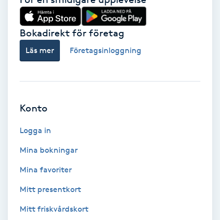
Nagelförlängning akryl
Bokadirekt för företag
Läs mer
Företagsinloggning
Nagelförlängning gelé
Nagelförlängning glasfiber
Konto
Nagelförlängning silke
Logga in
Nagelförstärkning
Mina bokningar
Nagelklippning
Mina favoriter
Mitt presentkort
Nagelsvamp
Mitt friskvårdskort
Nageltrång