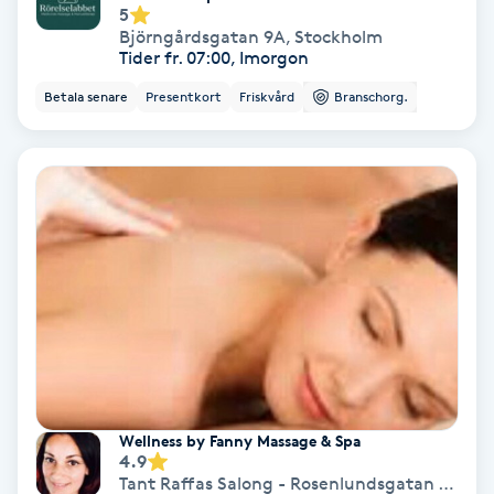
5
Fotmassage
Björngårdsgatan 9A
,
Stockholm
Tider fr. 07:00, Imorgon
Fotsvamp
Betala senare
Presentkort
Friskvård
Branschorg.
Fotvård
Fransar
Fransborttagning
Fransfärgning
Fransförlängning
Wellness by Fanny Massage & Spa
4.9
Fransförlängning Megavolym
Tant Raffas Salong - Rosenlundsgatan 12
,
Sto