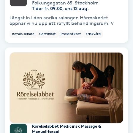
Extensions borttagning
Folkungagatan 65
,
Stockholm
Tider fr. 09:00, ons 12 aug.
Längst in i den anrika salongen Hårmakeriet
Eyeliner-tatuering
öppnar vi nu upp ett rofyllt behandlingsrum. V
F
Betala senare
Certifikat
Presentkort
Friskvård
Face framing
Faceliftmassage
Fet hårbotten
Fettreducering
Fibromassage
Fillers
Rörelselabbet Medicinsk Massage &
Manuellterapi