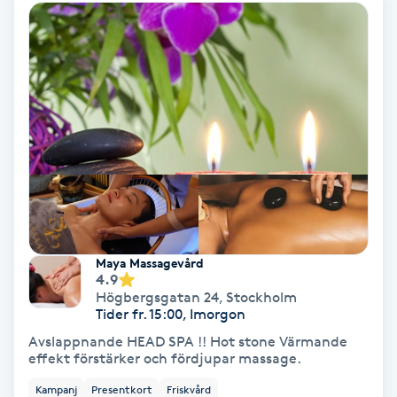
Ansiktsbehandling djuprengörande
B
Babylights
Balayage
Bambumassage
Barber
Maya Massagevård
4.9
Barnklippning
Högbergsgatan 24
,
Stockholm
Tider fr. 15:00, Imorgon
BIAB
Avslappnande HEAD SPA !! Hot stone Värmande
effekt förstärker och fördjupar massage.
Blowout
Kampanj
Presentkort
Friskvård