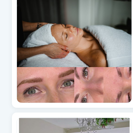
Alternativmedicin
Andningsmassage
Ansiktslyft utan kirurgi
Aromamassage
Ashtanga Yoga
Ayurveda
Ayurvedisk Massage
Ansiktsbehandling djuprengörande
B