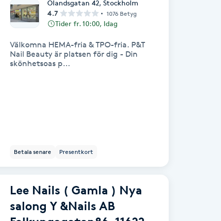
Ölandsgatan 42
,
Stockholm
4.7
1076 Betyg
Tider fr. 10:00, Idag
Välkomna HEMA-fria & TPO-fria. P&T
Nail Beauty är platsen för dig - Din
skönhetsoas p...
Betala senare
Presentkort
Lee Nails ( Gamla ) Nya
salong Y &Nails AB