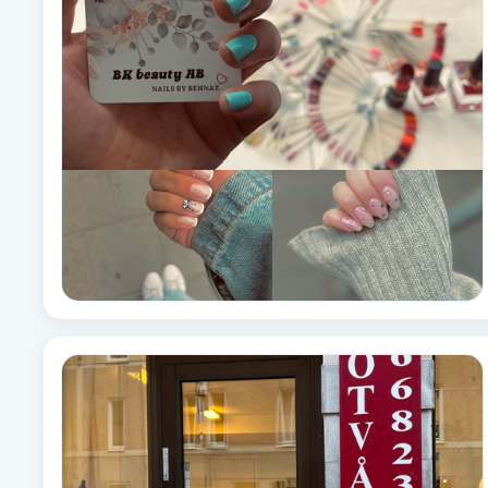
Brynformning
Brynfärgning
Brynplockning
Bröllopsuppsättning
C
Celluliter
Coachning
Color correction