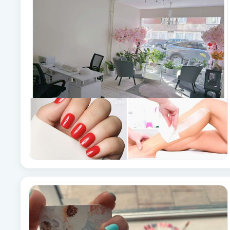
Babylights
Balayage
Bambumassage
Barber
Barnklippning
BIAB
Blowout
Bottenfärg