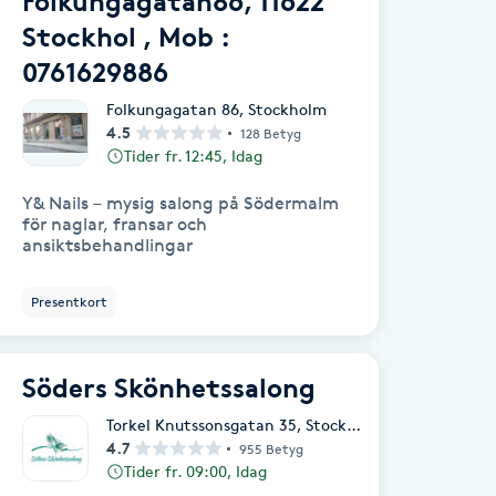
Folkungagatan86, 11622
Stockhol , Mob :
0761629886
Folkungagatan 86
,
Stockholm
4.5
128 Betyg
Tider fr. 12:45, Idag
Y& Nails – mysig salong på Södermalm
för naglar, fransar och
ansiktsbehandlingar
Presentkort
Söders Skönhetssalong
Torkel Knutssonsgatan 35
,
Stockholm
4.7
955 Betyg
Tider fr. 09:00, Idag