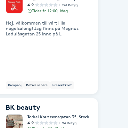
4.9
241 Betyg
Tider fr. 12:00, Idag
Hej, välkommen till vårt lilla
nagelsalong! Jag finns på Magnus
Ladulåsgatan 25 inne på L
Kampanj
Betala senare
Presentkort
BK beauty
Torkel Knutssonsgatan 35
,
Stockholm
4.9
94 Betyg