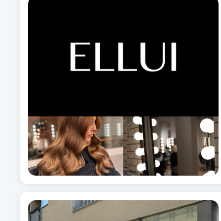
Eyeliner-tatuering
F
Face framing
Faceliftmassage
Fet hårbotten
Fettreducering
Fibromassage
Fillers
Fotmassage