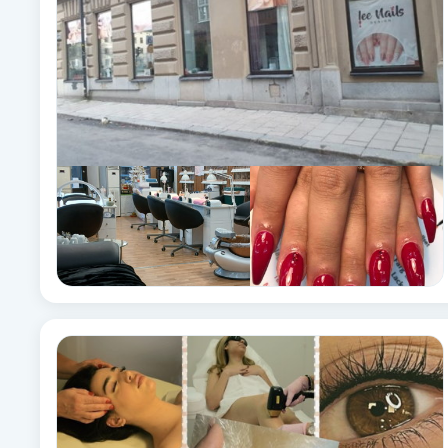
Fransk manikyr
Fransrengöring
Frekvensterapi
Friskvård
Friskvårdsmassage
Frisör
Funktionsanalys
Färgning