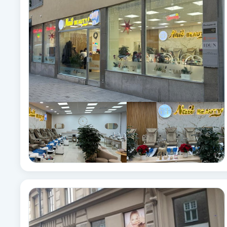
Fotsvamp
Fotvård
Fransar
Fransborttagning
Fransfärgning
Fransförlängning
Fransförlängning Megavolym
Fransförlängning Volym