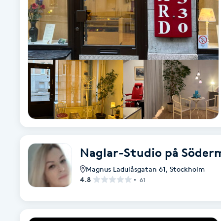
Cryoterapi
D
Damklippning
Dermapen
Diamantslipning
E
Enzympeeling
Naglar-Studio på Söder
Extensions
Magnus Ladulåsgatan 61
,
Stockholm
4.8
61
Extensions borttagning