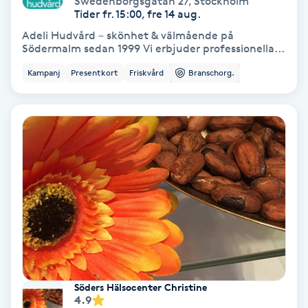
Swedenborgsgatan 27
,
Stockholm
Tider fr. 15:00, fre 14 aug.
Bottenfärg
Adeli Hudvård – skönhet & välmående på
Södermalm sedan 1999 Vi erbjuder professionella...
Brynformning
Kampanj
Presentkort
Friskvård
Branschorg.
Brynfärgning
Brynplockning
Bröllopsuppsättning
C
Celluliter
Coachning
Söders Hälsocenter Christine
4.9