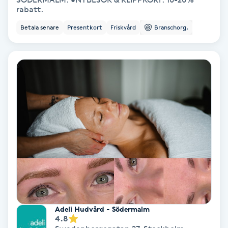
rabatt.
Ansiktsbehandling djuprengörande
B
Betala senare
Presentkort
Friskvård
Branschorg.
Babylights
Balayage
Bambumassage
Barber
Barnklippning
BIAB
Adeli Hudvård - Södermalm
4.8
Blowout