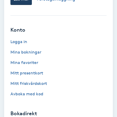
Lymfmassage
Läpptatuering
M
Konto
Makeup
Logga in
Manikyr & Pedikyr
Mina bokningar
Mina favoriter
Massage
Mitt presentkort
Medial vägledning
Mitt friskvårdskort
Avboka med kod
Medicinsk massage
Meditation
Bokadirekt