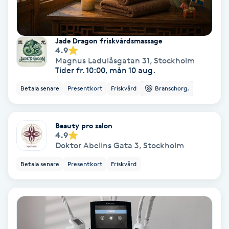
Fransförlängning Volym
Jade Dragon friskvårdsmassage
Fransk manikyr
4.9
Magnus Ladulåsgatan 31
,
Stockholm
Tider fr. 10:00, mån 10 aug.
Fransrengöring
Betala senare
Presentkort
Friskvård
Branschorg.
Frekvensterapi
Beauty pro salon
Friskvård
4.9
Doktor Abelins Gata 3
,
Stockholm
Friskvårdsmassage
Betala senare
Presentkort
Friskvård
Frisör
Funktionsanalys