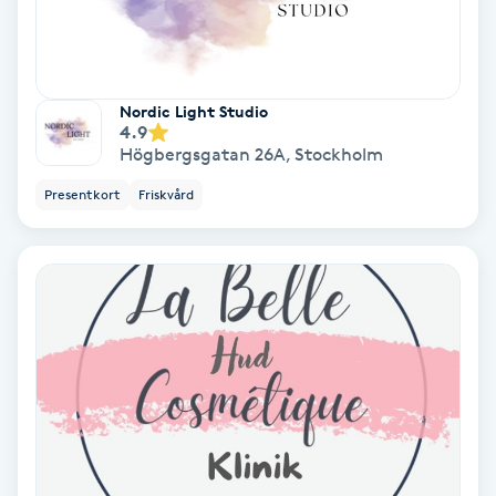
Keratinbehandling
Kinesiologi
Nordic Light Studio
4.9
Högbergsgatan 26A
,
Stockholm
Kinesisk medicin
Presentkort
Friskvård
Kiropraktik
Klangmassage
Klippning
Klippning & Slingor
Klippning ungdom