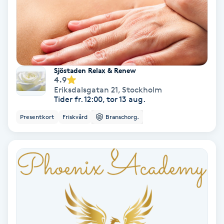
Gruppträning
Gua Sha-massage
H
Sjöstaden Relax & Renew
4.9
Eriksdalsgatan 21
,
Stockholm
Hatha Yoga
Tider fr. 12:00, tor 13 aug.
Presentkort
Friskvård
Branschorg.
Headspa
Healing
Herrklippning
HIFU