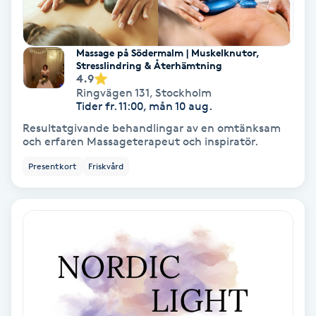
IPL
Massage på Södermalm | Muskelknutor,
Stresslindring & Återhämtning
IPL hårborttagning
4.9
Ringvägen 131
,
Stockholm
Tider fr. 11:00, mån 10 aug.
IR-massage
Resultatgivande behandlingar av en omtänksam
J
och erfaren Massageterapeut och inspiratör.
Japansk massage
Presentkort
Friskvård
K
K18
Katun fransar
Kemisk peeling