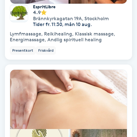
Extensions borttagning
EspritLibre
4.9
Eyeliner-tatuering
Brännkyrkagatan 19A
,
Stockholm
Tider fr. 11:30, mån 10 aug.
F
Lymfmassage, Reikihealing, Klassisk massage,
Energimassage, Andlig spirituell healing
Face framing
Presentkort
Friskvård
Faceliftmassage
Fet hårbotten
Fettreducering
Fibromassage
Fillers