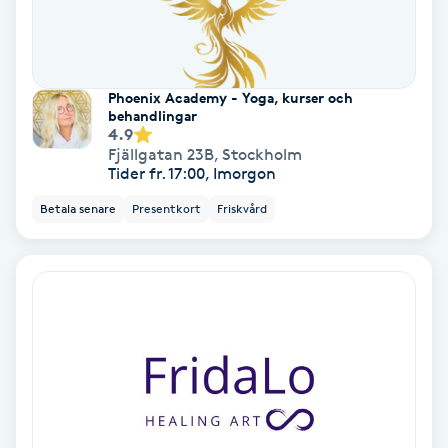
Hollywood Peel
Hot Stone Massage
Phoenix Academy - Yoga, kurser och
behandlingar
Hot yoga
4.9
Fjällgatan 23B
,
Stockholm
Tider fr. 17:00, Imorgon
Hudföryngring
Betala senare
Presentkort
Friskvård
Huduppstramning
Hudvård
Hyaluronsyra
Hyperhidros