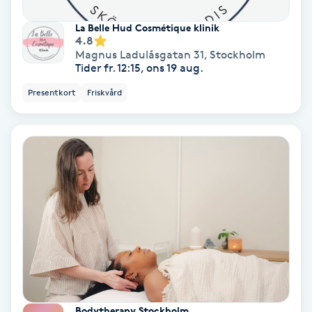
Koppningsmassage
La Belle Hud Cosmétique klinik
4.8
Magnus Ladulåsgatan 31
,
Stockholm
Kosmetisk tatuering
Tider fr. 12:15, ons 19 aug.
Presentkort
Friskvård
Kostrådgivning
Kroppsinpackning
Kroppspeeling
Käkledsbehandling
Kärlbehandling
L
Bodytherapy Stockholm