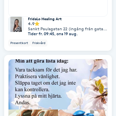
Hypnos
FridaLo Healing Art
Hårborttagning
4.9
Sankt Paulsgatan 22 (ingång från gatan)
,
St
Tider fr. 09:45, ons 19 aug.
Hårbottenbehandling
Presentkort
Friskvård
Hårförlängning
Hårvård
Hälsa
Hälsprickor
I
Idrottsmassage