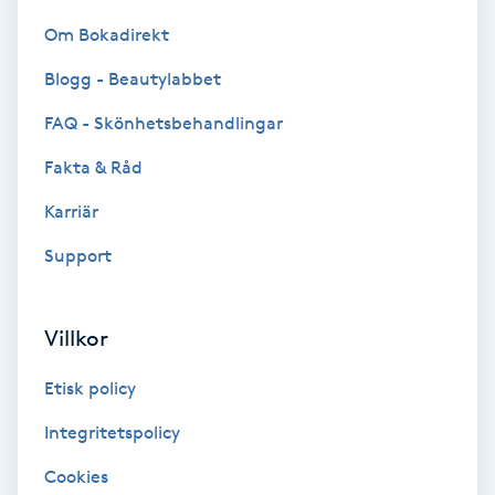
Medium
Om Bokadirekt
Blogg - Beautylabbet
Megavolymfransar
FAQ - Skönhetsbehandlingar
Melasma
Fakta & Råd
Karriär
Mesoterapi
Support
MicroPen
Villkor
Microshading
Etisk policy
Mixfransar
Integritetspolicy
N
Cookies
Nagelförlängning