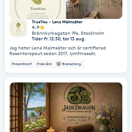
Fotmassage
TrueYou - Lena Malmsäter
Fotsvamp
4.9
Brännkyrkagatan 19a
,
Stockholm
Tider fr. 12:30, tor 13 aug.
Fotvård
Jag heter Lena Malmsäter och är certifierad
Rosenterapeut sedan 2017, lymfmassör,
Fransar
Presentkort
Friskvård
Branschorg.
Fransborttagning
Fransfärgning
Fransförlängning
Fransförlängning Megavolym