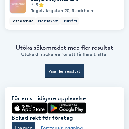
Laserbehandling
4.9
Tegelviksgatan 20
,
Stockholm
Lashlift Keratin
Betala senare
Presentkort
Friskvård
LED-ljusterapi
Utöka sökområdet med fler resultat
Liktornar
Utöka din sökarea för att få flera träffar
LPG
Visa fler resultat
LPG-behandling
För en smidigare upplevelse
LPG-massage
Luggklippning
Bokadirekt för företag
Läs mer
Företagsinloggning