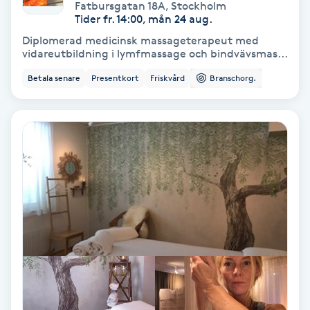
Fatbursgatan 18A
,
Stockholm
Color correction
Tider fr. 14:00, mån 24 aug.
Diplomerad medicinsk massageterapeut med
Cryoterapi
vidareutbildning i lymfmassage och bindvävsmas...
D
Betala senare
Presentkort
Friskvård
Branschorg.
Damklippning
Dermapen
Diamantslipning
E
Enzympeeling
Extensions