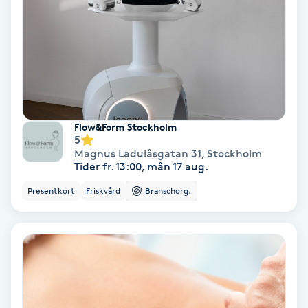
Färgning
Föning
G
Gel naglar
Flow&Form Stockholm
5
Gelenaglar
Magnus Ladulåsgatan 31
,
Stockholm
Tider fr. 13:00, mån 17 aug.
Gellack
Presentkort
Friskvård
Branschorg.
Gellack med förstärkning
Gravidmassage
Gravidyoga