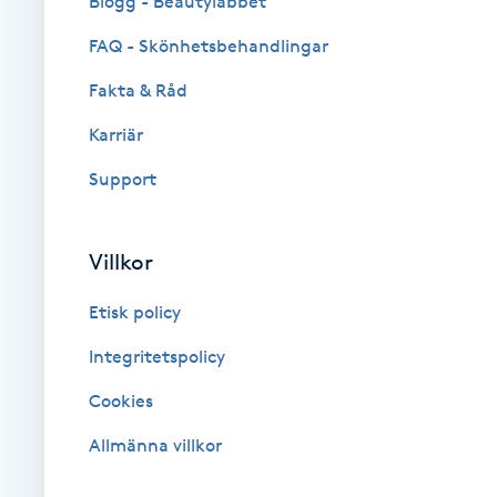
Blogg - Beautylabbet
Fotsvamp
FAQ - Skönhetsbehandlingar
Fakta & Råd
Fotvård
Karriär
Fransar
Support
Fransborttagning
Villkor
Fransfärgning
Etisk policy
Fransförlängning
Integritetspolicy
Cookies
Fransförlängning Megavolym
Allmänna villkor
Fransförlängning Volym