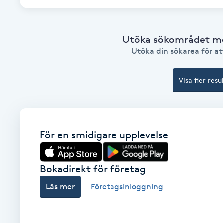
Cryoterapi
D
Utöka sökområdet med
Damklippning
Utöka din sökarea för att
Dermapen
Visa fler resu
Diamantslipning
E
För en smidigare upplevelse
Enzympeeling
Bokadirekt för företag
Extensions
Läs mer
Företagsinloggning
Extensions borttagning