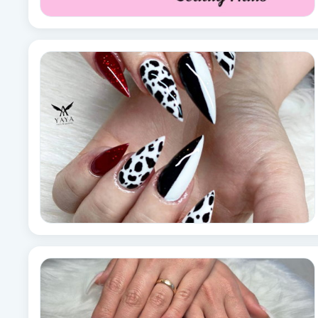
Babylights
Balayage
Bambumassage
Barber
Barnklippning
BIAB
Blowout
Bottenfärg