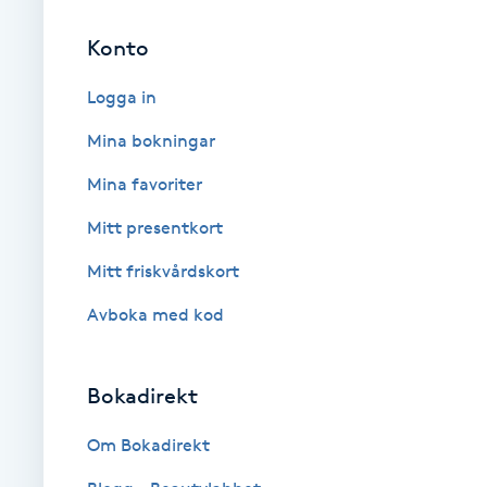
Eyeliner-tatuering
F
Konto
Face framing
Logga in
Mina bokningar
Faceliftmassage
Mina favoriter
Fet hårbotten
Mitt presentkort
Mitt friskvårdskort
Fettreducering
Avboka med kod
Fibromassage
Bokadirekt
Fillers
Om Bokadirekt
Fotmassage