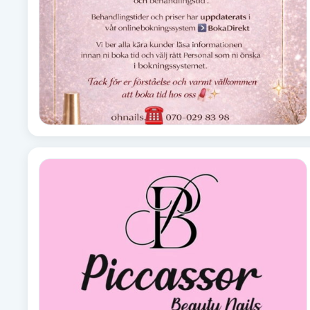
Alternativmedicin
Andningsmassage
Ansiktslyft utan kirurgi
Aromamassage
Ashtanga Yoga
Ayurveda
Ayurvedisk Massage
Ansiktsbehandling djuprengörande
B