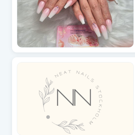
Brynformning
Brynfärgning
Brynplockning
Bröllopsuppsättning
C
Celluliter
Coachning
Color correction