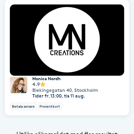
Laserbehandling
Lashlift Keratin
LED-ljusterapi
Liktornar
LPG
Monica Nordh
4.9
LPG-behandling
Blekingegatan 40
,
Stockholm
Tider fr. 13:00, tis 11 aug.
LPG-massage
Betala senare
Presentkort
Luggklippning