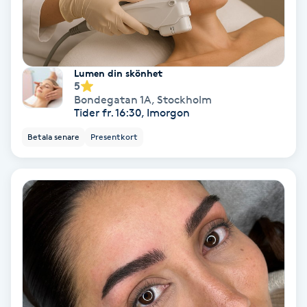
Fransförlängning Volym
Fransk manikyr
Lumen din skönhet
5
Fransrengöring
Bondegatan 1A
,
Stockholm
Tider fr. 16:30, Imorgon
Frekvensterapi
Betala senare
Presentkort
Friskvård
Friskvårdsmassage
Frisör
Funktionsanalys