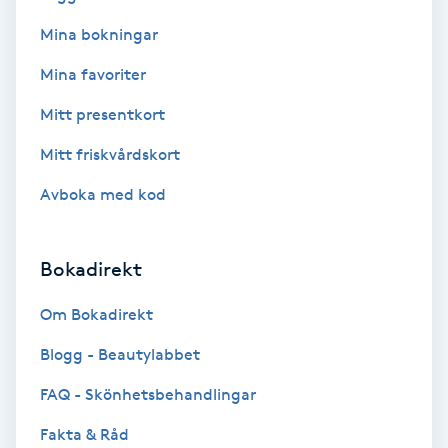
Medium
Mina bokningar
Mina favoriter
Megavolymfransar
Mitt presentkort
Melasma
Mitt friskvårdskort
Avboka med kod
Mesoterapi
MicroPen
Bokadirekt
Microshading
Om Bokadirekt
Blogg - Beautylabbet
Mixfransar
FAQ - Skönhetsbehandlingar
N
Fakta & Råd
Nagelförlängning