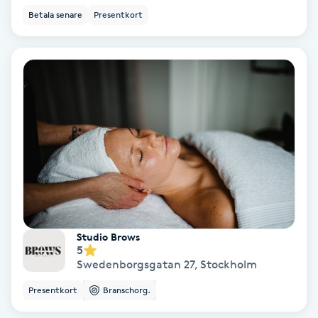
Betala senare
Presentkort
Keratinbehandling
Kinesiologi
Kinesisk medicin
Kiropraktik
Klangmassage
Klippning
Studio Brows
5
Klippning & Slingor
Swedenborgsgatan 27
,
Stockholm
Presentkort
Branschorg.
Klippning ungdom