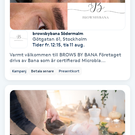
Färgning
Föning
browsbybana Södermalm
G
Götgatan 61
,
Stockholm
Tider fr. 12:15, tis 11 aug.
Gel naglar
Varmt välkommen till BROWS BY BANA Företaget
drivs av Bana som är certifierad Microbla...
Gelenaglar
Kampanj
Betala senare
Presentkort
Gellack
Gellack med förstärkning
Gravidmassage
Gravidyoga