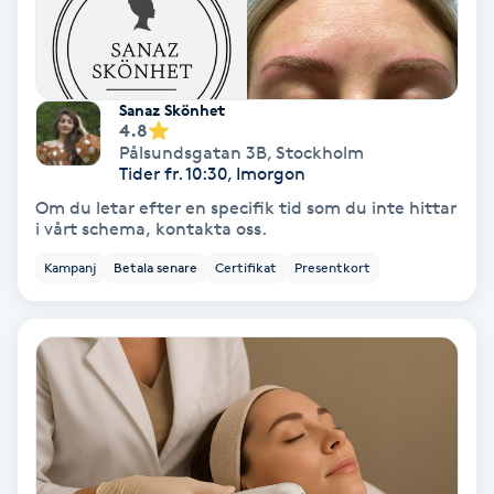
Fotmassage
Fotsvamp
Sanaz Skönhet
4.8
Pålsundsgatan 3B
,
Stockholm
Fotvård
Tider fr. 10:30, Imorgon
Om du letar efter en specifik tid som du inte hittar
Fransar
i vårt schema, kontakta oss.
Kampanj
Betala senare
Certifikat
Presentkort
Fransborttagning
Fransfärgning
Fransförlängning
Fransförlängning Megavolym