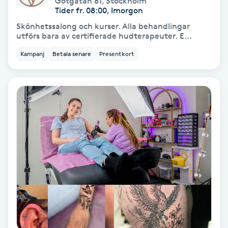
Götgatan 81
,
Stockholm
Tider fr. 08:00, Imorgon
Bottenfärg
Skönhetssalong och kurser. Alla behandlingar
utförs bara av certifierade hudterapeuter. E...
Brynformning
Kampanj
Betala senare
Presentkort
Brynfärgning
Brynplockning
Bröllopsuppsättning
C
Celluliter
Coachning