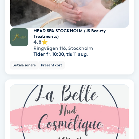
Gruppträning
HEAD SPA STOCKHOLM (JS Beauty
Gua Sha-massage
Treatments)
4.8
H
Ringvägen 116
,
Stockholm
Tider fr. 10:00, tis 11 aug.
Hatha Yoga
Betala senare
Presentkort
Headspa
Healing
Herrklippning
HIFU