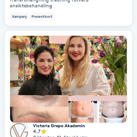
ansiktsbehandling
Ansiktsbehandling djuprengörande
B
Kampanj
Presentkort
Babylights
Balayage
Bambumassage
Barber
Barnklippning
BIAB
Victoria Grepo Akademin
4.7
Blowout