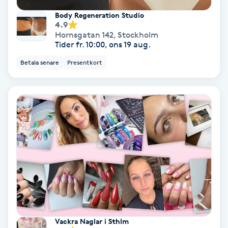
Hypnos
Body Regeneration Studio
4.9
Hornsgatan 142
,
Stockholm
Hårborttagning
Tider fr. 10:00, ons 19 aug.
Betala senare
Presentkort
Hårbottenbehandling
Hårförlängning
Hårvård
Hälsa
Hälsprickor
I
Vackra Naglar i Sthlm
Idrottsmassage