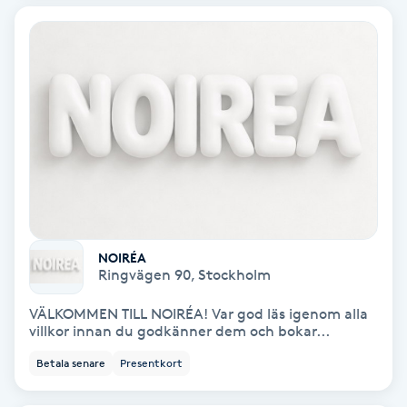
Koppningsmassage
Kosmetisk tatuering
Kostrådgivning
Kroppsinpackning
Kroppspeeling
NOIRÉA
Ringvägen 90
,
Stockholm
Käkledsbehandling
VÄLKOMMEN TILL NOIRÉA! Var god läs igenom alla
villkor innan du godkänner dem och bokar...
Kärlbehandling
Betala senare
Presentkort
L