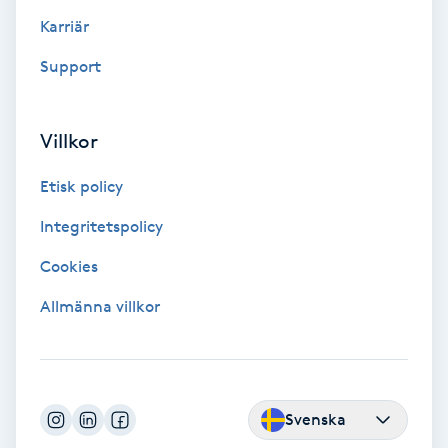
Karriär
Nagelförlängning akryl
Support
Nagelförlängning gelé
Villkor
Nagelförlängning glasfiber
Etisk policy
Nagelförlängning silke
Integritetspolicy
Cookies
Nagelförstärkning
Allmänna villkor
Nagelklippning
Nagelsvamp
Svenska
Nageltrång