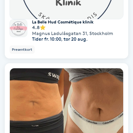
Hollywood Peel
La Belle Hud Cosmétique klinik
Hot Stone Massage
4.8
Magnus Ladulåsgatan 31
,
Stockholm
Tider fr. 10:00, tor 20 aug.
Hot yoga
Presentkort
Hudföryngring
Huduppstramning
Hudvård
Hyaluronsyra
Hyperhidros