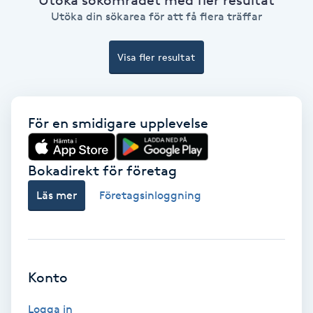
Utöka sökområdet med fler resultat
Lymfmassage
Utöka din sökarea för att få flera träffar
Läpptatuering
Visa fler resultat
M
Makeup
För en smidigare upplevelse
Manikyr & Pedikyr
Bokadirekt för företag
Massage
Läs mer
Företagsinloggning
Medial vägledning
Medicinsk massage
Konto
Meditation
Logga in