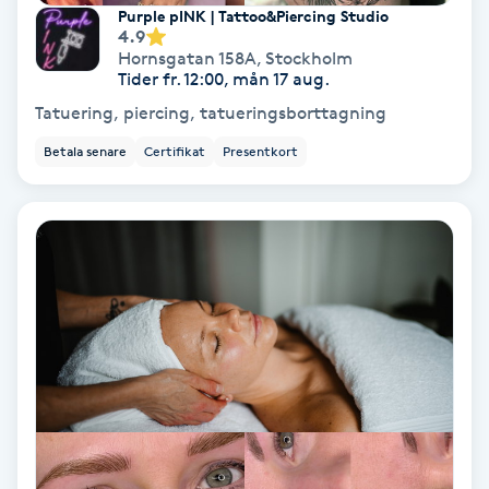
Color correction
Purple pINK | Tattoo&Piercing Studio
4.9
Hornsgatan 158A
,
Stockholm
Cryoterapi
Tider fr. 12:00, mån 17 aug.
D
Tatuering, piercing, tatueringsborttagning
Betala senare
Certifikat
Presentkort
Damklippning
Dermapen
Diamantslipning
E
Enzympeeling
Extensions