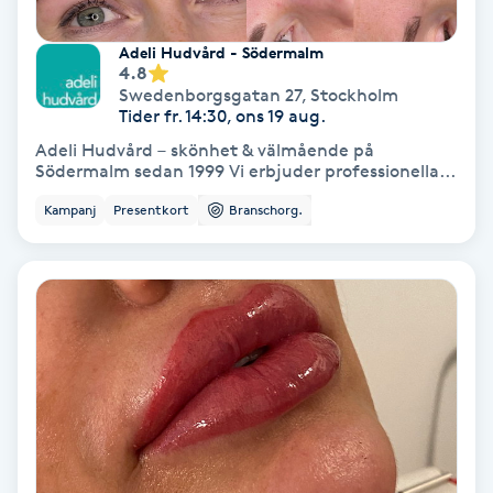
Extensions borttagning
Adeli Hudvård - Södermalm
Eyeliner-tatuering
4.8
Swedenborgsgatan 27
,
Stockholm
F
Tider fr. 14:30, ons 19 aug.
Adeli Hudvård – skönhet & välmående på
Face framing
Södermalm sedan 1999 Vi erbjuder professionella...
Kampanj
Presentkort
Branschorg.
Faceliftmassage
Fet hårbotten
Fettreducering
Fibromassage
Fillers