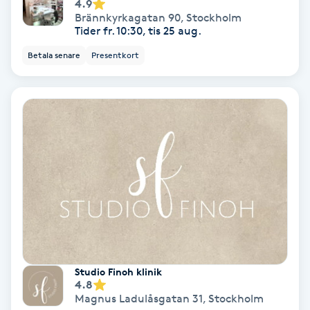
4.9
Brännkyrkagatan 90
,
Stockholm
IPL
Tider fr. 10:30, tis 25 aug.
Betala senare
Presentkort
IPL hårborttagning
IR-massage
J
Japansk massage
K
K18
Katun fransar
Studio Finoh klinik
4.8
Kemisk peeling
Magnus Ladulåsgatan 31
,
Stockholm