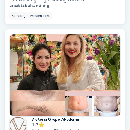
ansiktsbehandling
Ansiktsbehandling djuprengörande
B
Kampanj
Presentkort
Babylights
Balayage
Bambumassage
Barber
Barnklippning
BIAB
Victoria Grepo Akademin
4.7
Blowout