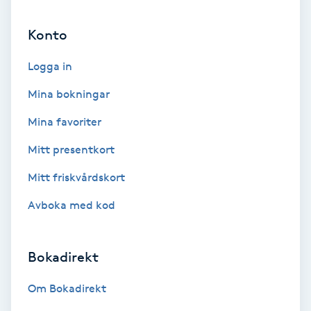
Konto
Nagelvård
Logga in
Naglar borttagning
Mina bokningar
Naglar reparation
Mina favoriter
Mitt presentkort
Naprapati
Mitt friskvårdskort
Navelpiercing
Avboka med kod
NBE-massage
Bokadirekt
Ny frisyr
Om Bokadirekt
O