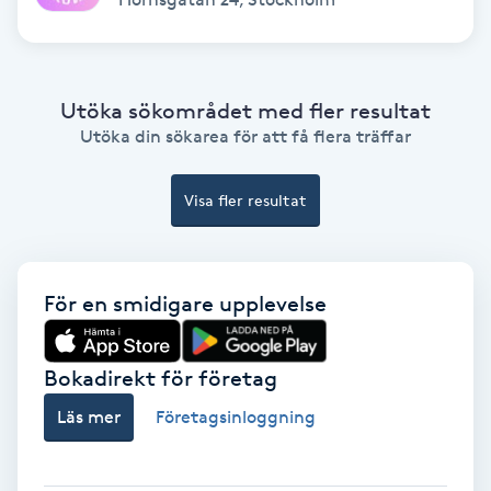
Nagelförlängning akryl
Utöka sökområdet med fler resultat
Nagelförlängning gelé
Utöka din sökarea för att få flera träffar
Nagelförlängning glasfiber
Visa fler resultat
Nagelförlängning silke
För en smidigare upplevelse
Nagelförstärkning
Nagelklippning
Bokadirekt för företag
Läs mer
Företagsinloggning
Nagelsvamp
Nageltrång