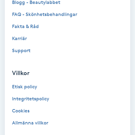
Blogg - Beautylabbet
Olaplex
FAQ - Skönhetsbehandlingar
Olaplexbehandling
Fakta & Råd
Karriär
Ombre
Support
Ombre brows
Villkor
Ombre naglar
Etisk policy
Optiker
Integritetspolicy
Ortobionomi
Cookies
Allmänna villkor
Ortopedi