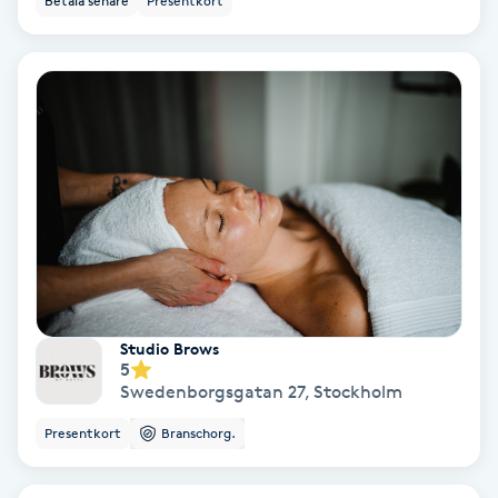
Betala senare
Presentkort
Laserbehandling
Lashlift Keratin
LED-ljusterapi
Liktornar
LPG
LPG-behandling
Studio Brows
5
LPG-massage
Swedenborgsgatan 27
,
Stockholm
Presentkort
Branschorg.
Luggklippning