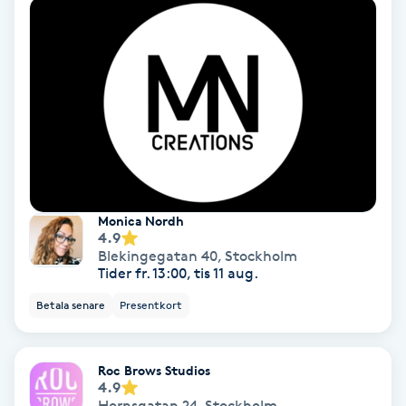
Medium
Megavolymfransar
Melasma
Mesoterapi
Monica Nordh
MicroPen
4.9
Blekingegatan 40
,
Stockholm
Tider fr. 13:00, tis 11 aug.
Microshading
Betala senare
Presentkort
Mixfransar
N
Roc Brows Studios
4.9
Nagelförlängning
Hornsgatan 24
,
Stockholm