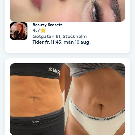
IPL
Beauty Secrets
IPL hårborttagning
4.7
Götgatan 81
,
Stockholm
Tider fr. 11:45, mån 10 aug.
IR-massage
J
Japansk massage
K
K18
Katun fransar
Kemisk peeling