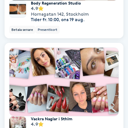
Body Regeneration Studio
4.9
Keratinbehandling
Hornsgatan 142
,
Stockholm
Tider fr. 10:00, ons 19 aug.
Kinesiologi
Betala senare
Presentkort
Kinesisk medicin
Kiropraktik
Klangmassage
Klippning
Klippning & Slingor
Vackra Naglar i Sthlm
Klippning ungdom
4.9