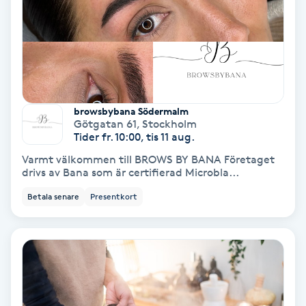
Gruppträning
Gua Sha-massage
H
browsbybana Södermalm
Götgatan 61
,
Stockholm
Hatha Yoga
Tider fr. 10:00, tis 11 aug.
Varmt välkommen till BROWS BY BANA Företaget
Headspa
drivs av Bana som är certifierad Microbla...
Betala senare
Presentkort
Healing
Herrklippning
HIFU