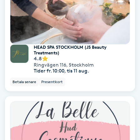
Hollywood Peel
Hot Stone Massage
Hot yoga
HEAD SPA STOCKHOLM (JS Beauty
Treatments)
4.8
Hudföryngring
Ringvägen 116
,
Stockholm
Tider fr. 10:00, tis 11 aug.
Huduppstramning
Betala senare
Presentkort
Hudvård
Hyaluronsyra
Hyperhidros