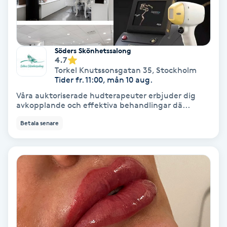
Fotmassage
Fotsvamp
Söders Skönhetssalong
4.7
Torkel Knutssonsgatan 35
,
Stockholm
Fotvård
Tider fr. 11:00, mån 10 aug.
Våra auktoriserade hudterapeuter erbjuder dig
Fransar
avkopplande och effektiva behandlingar dä...
Betala senare
Fransborttagning
Fransfärgning
Fransförlängning
Fransförlängning Megavolym