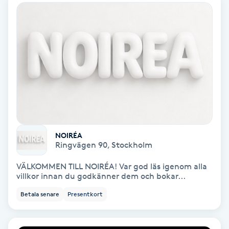
Lymfmassage
Läpptatuering
M
Makeup
Manikyr & Pedikyr
Massage
NOIRÉA
Ringvägen 90
,
Stockholm
Medial vägledning
VÄLKOMMEN TILL NOIRÉA! Var god läs igenom alla
villkor innan du godkänner dem och bokar...
Medicinsk massage
Betala senare
Presentkort
Meditation