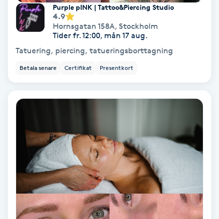
Color correction
Purple pINK | Tattoo&Piercing Studio
4.9
Hornsgatan 158A
,
Stockholm
Cryoterapi
Tider fr. 12:00, mån 17 aug.
D
Tatuering, piercing, tatueringsborttagning
Betala senare
Certifikat
Presentkort
Damklippning
Dermapen
Diamantslipning
E
Enzympeeling
Extensions