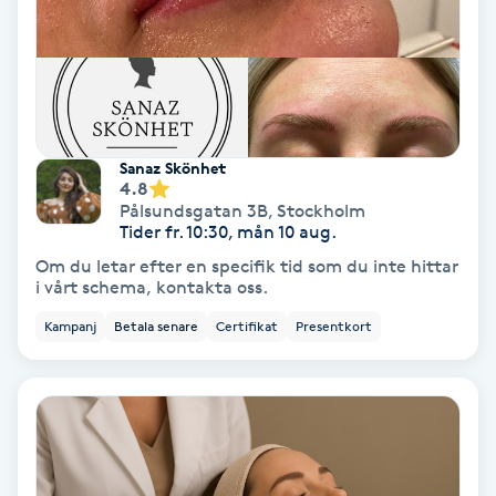
Fransförlängning Volym
Fransk manikyr
Fransrengöring
Sanaz Skönhet
4.8
Pålsundsgatan 3B
,
Stockholm
Frekvensterapi
Tider fr. 10:30, mån 10 aug.
Om du letar efter en specifik tid som du inte hittar
Friskvård
i vårt schema, kontakta oss.
Kampanj
Betala senare
Certifikat
Presentkort
Friskvårdsmassage
Frisör
Funktionsanalys