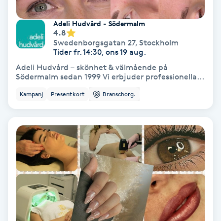
Extensions borttagning
Adeli Hudvård - Södermalm
Eyeliner-tatuering
4.8
Swedenborgsgatan 27
,
Stockholm
F
Tider fr. 14:30, ons 19 aug.
Adeli Hudvård – skönhet & välmående på
Face framing
Södermalm sedan 1999 Vi erbjuder professionella...
Kampanj
Presentkort
Branschorg.
Faceliftmassage
Fet hårbotten
Fettreducering
Fibromassage
Fillers