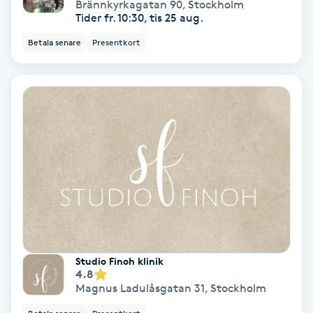
Brännkyrkagatan 90
,
Stockholm
Tider fr. 10:30, tis 25 aug.
Koppningsmassage
Betala senare
Presentkort
Kosmetisk tatuering
Kostrådgivning
Kroppsinpackning
Kroppspeeling
Käkledsbehandling
Kärlbehandling
Studio Finoh klinik
4.8
L
Magnus Ladulåsgatan 31
,
Stockholm