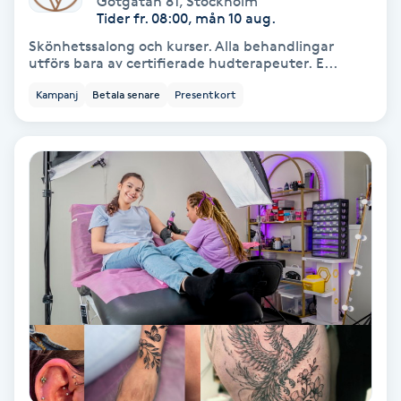
Götgatan 81
,
Stockholm
Tider fr. 08:00, mån 10 aug.
Bottenfärg
Skönhetssalong och kurser. Alla behandlingar
utförs bara av certifierade hudterapeuter. E...
Brynformning
Kampanj
Betala senare
Presentkort
Brynfärgning
Brynplockning
Bröllopsuppsättning
C
Celluliter
Coachning