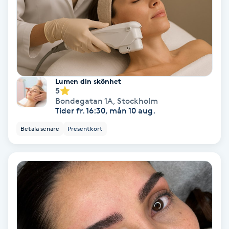
Färgning
Föning
G
Lumen din skönhet
Gel naglar
5
Bondegatan 1A
,
Stockholm
Tider fr. 16:30, mån 10 aug.
Gelenaglar
Betala senare
Presentkort
Gellack
Gellack med förstärkning
Gravidmassage
Gravidyoga