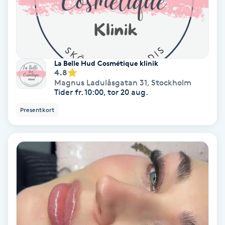
Hypnos
Hårborttagning
La Belle Hud Cosmétique klinik
Hårbottenbehandling
4.8
Magnus Ladulåsgatan 31
,
Stockholm
Tider fr. 10:00, tor 20 aug.
Hårförlängning
Presentkort
Hårvård
Hälsa
Hälsprickor
I
Idrottsmassage