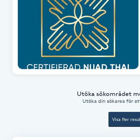
Brynformning
Brynfärgning
Brynplockning
Bröllopsuppsättning
C
Celluliter
Utöka sökområdet med
Utöka din sökarea för att
Coachning
Visa fler resu
Color correction