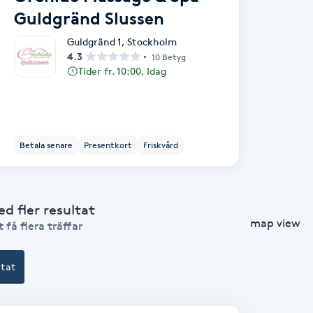
Guldgränd Slussen
Guldgränd 1
,
Stockholm
4.3
10 Betyg
Tider fr. 10:00, Idag
Betala senare
Presentkort
Friskvård
 fler resultat
map view
 få flera träffar
ltat