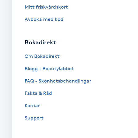
Eyeliner-tatuering
Mitt friskvårdskort
F
Avboka med kod
Face framing
Bokadirekt
Faceliftmassage
Om Bokadirekt
Fet hårbotten
Blogg - Beautylabbet
Fettreducering
FAQ - Skönhetsbehandlingar
Fakta & Råd
Fibromassage
Karriär
Fillers
Support
Fotmassage