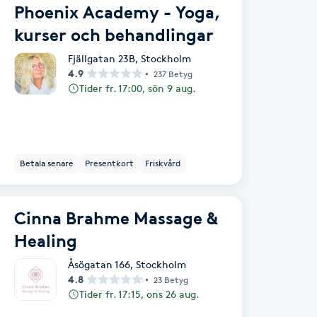
Phoenix Academy - Yoga,
kurser och behandlingar
Fjällgatan 23B
,
Stockholm
4.9
237 Betyg
Tider fr. 17:00, sön 9 aug.
Betala senare
Presentkort
Friskvård
Cinna Brahme Massage &
Healing
Åsögatan 166
,
Stockholm
4.8
23 Betyg
Tider fr. 17:15, ons 26 aug.