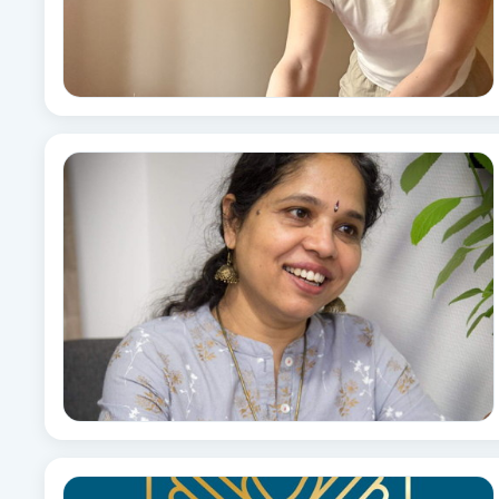
Babylights
Balayage
Bambumassage
Barber
Barnklippning
BIAB
Blowout
Bottenfärg