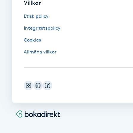
Villkor
Fotsvamp
Etisk policy
Fotvård
Integritetspolicy
Cookies
Fransar
Allmäna villkor
Fransborttagning
Fransfärgning
Fransförlängning
Fransförlängning Megavolym
Fransförlängning Volym