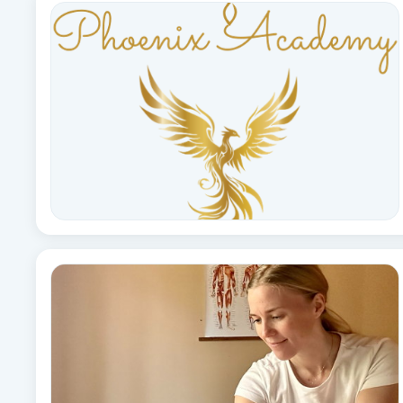
Alternativmedicin
Andningsmassage
Ansiktslyft utan kirurgi
Aromamassage
Ashtanga Yoga
Ayurveda
Ayurvedisk Massage
Ansiktsbehandling djuprengörande
B