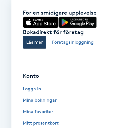
Cryoterapi
För en smidigare upplevelse
D
Damklippning
Bokadirekt för företag
Dermapen
Läs mer
Företagsinloggning
Diamantslipning
E
Konto
Enzympeeling
Logga in
Extensions
Mina bokningar
Mina favoriter
Extensions borttagning
Mitt presentkort