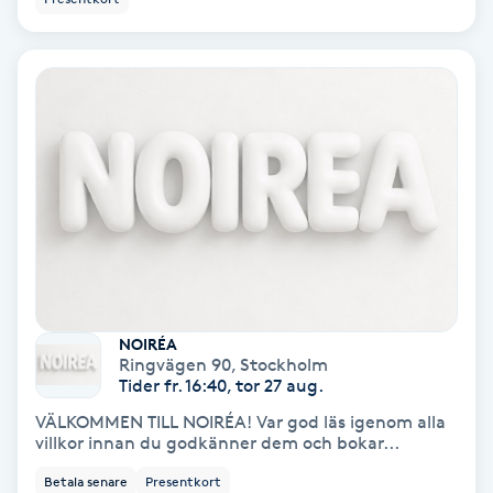
Extensions borttagning
Eyeliner-tatuering
F
Face framing
Faceliftmassage
Fet hårbotten
Fettreducering
NOIRÉA
Ringvägen 90
,
Stockholm
Tider fr. 16:40, tor 27 aug.
Fibromassage
VÄLKOMMEN TILL NOIRÉA! Var god läs igenom alla
villkor innan du godkänner dem och bokar...
Fillers
Betala senare
Presentkort