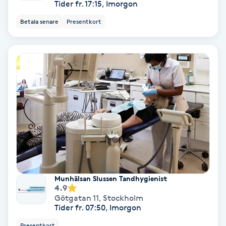
Tider fr. 17:15, Imorgon
Color correction
Betala senare
Presentkort
Cryoterapi
D
Damklippning
Dermapen
Diamantslipning
E
Enzympeeling
Munhälsan Slussen Tandhygienist
4.9
Götgatan 11
,
Stockholm
Extensions
Tider fr. 07:50, Imorgon
Presentkort