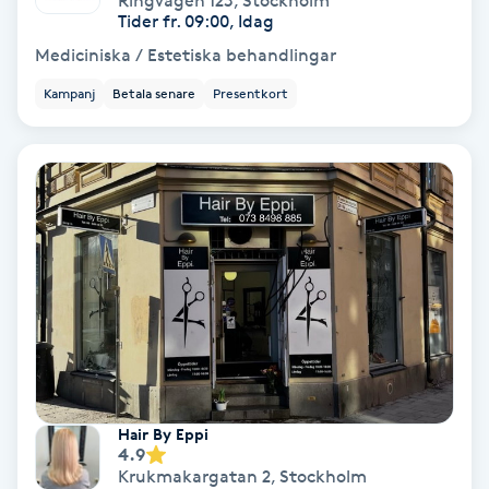
Ringvägen 123
,
Stockholm
Tider fr. 09:00, Idag
Bottenfärg
Mediciniska / Estetiska behandlingar
Kampanj
Betala senare
Presentkort
Brynformning
Brynfärgning
Brynplockning
Bröllopsuppsättning
C
Celluliter
Hair By Eppi
Coachning
4.9
Krukmakargatan 2
,
Stockholm