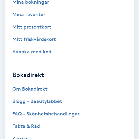
Mina bokningar
Hypnos
Mina favoriter
Hårborttagning
Mitt presentkort
Mitt friskvårdskort
Hårbottenbehandling
Avboka med kod
Hårförlängning
Bokadirekt
Hårvård
Om Bokadirekt
Hälsa
Blogg - Beautylabbet
Hälsprickor
FAQ - Skönhetsbehandlingar
I
Fakta & Råd
Idrottsmassage
Karriär