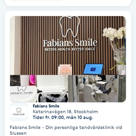
Fotmassage
Fotsvamp
Fotvård
Fransar
Fransborttagning
Fransfärgning
Fabians Smile
Fransförlängning
Katarinavägen 18
,
Stockholm
Tider fr. 09:00, mån 10 aug.
Fabians Smile – Din personliga tandvårdsklinik vid
Fransförlängning Megavolym
Slussen