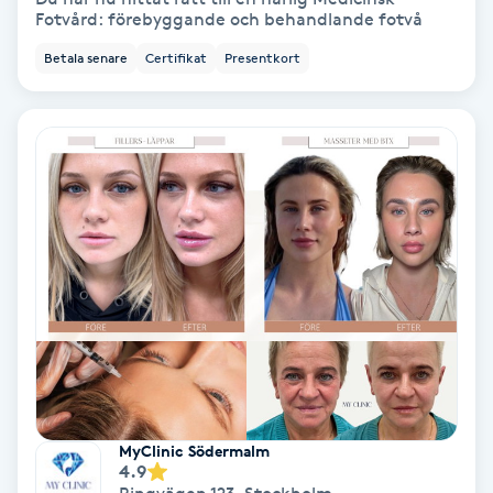
Fotvård: förebyggande och behandlande fotvå
Ansiktsbehandling djuprengörande
B
Betala senare
Certifikat
Presentkort
Babylights
Balayage
Bambumassage
Barber
Barnklippning
BIAB
MyClinic Södermalm
4.9
Blowout