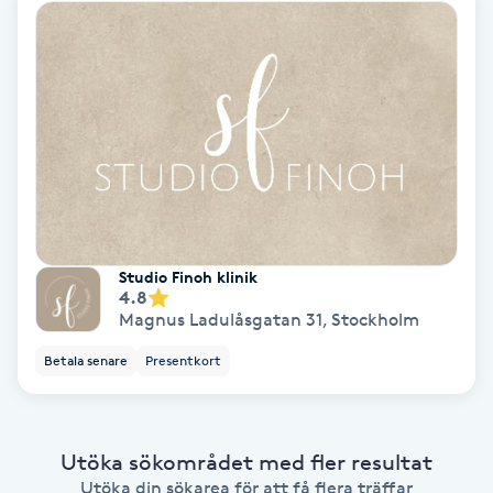
Gruppträning
Gua Sha-massage
H
Hatha Yoga
Headspa
Studio Finoh klinik
4.8
Magnus Ladulåsgatan 31
,
Stockholm
Healing
Betala senare
Presentkort
Herrklippning
HIFU
Utöka sökområdet med fler resultat
Utöka din sökarea för att få flera träffar