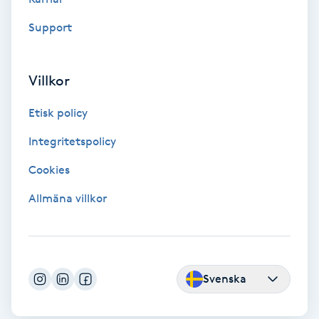
Support
IPL
IPL hårborttagning
Villkor
IR-massage
Etisk policy
J
Integritetspolicy
Japansk massage
Cookies
K
Allmäna villkor
K18
Katun fransar
Svenska
Kemisk peeling