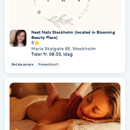
Fotmassage
Fotsvamp
Neat Nails Stockholm (located in Blooming
Beauty Place)
Fotvård
5
Maria Skolgata 85
,
Stockholm
Tider fr. 08:30, Idag
Fransar
Betala senare
Presentkort
Fransborttagning
Fransfärgning
Fransförlängning
Fransförlängning Megavolym