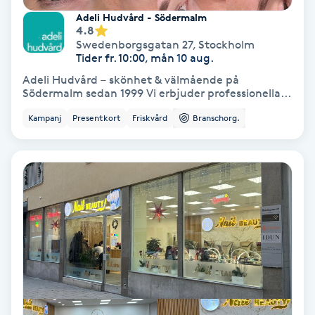
Adeli Hudvård - Södermalm
Svettbehandling
4.8
Swedenborgsgatan 27
,
Stockholm
T
Tider fr. 10:00, mån 10 aug.
Adeli Hudvård – skönhet & välmående på
Tuina-massage
Södermalm sedan 1999 Vi erbjuder professionella...
Kampanj
Presentkort
Friskvård
Branschorg.
Taktil massage
Tandblekning
Tandläkare
Tatuering
Tatueringsborttagning