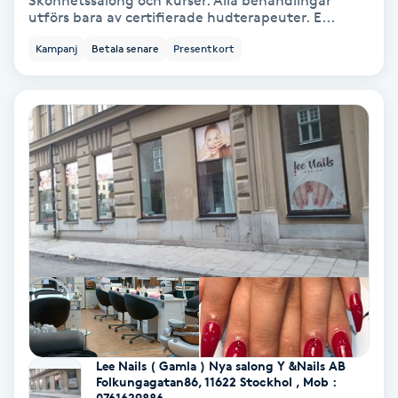
Skönhetssalong och kurser. Alla behandlingar
utförs bara av certifierade hudterapeuter. E...
Bottenfärg
Kampanj
Betala senare
Presentkort
Brynformning
Brynfärgning
Brynplockning
Bröllopsuppsättning
C
Celluliter
Coachning
Lee Nails ( Gamla ) Nya salong Y &Nails AB
Folkungagatan86, 11622 Stockhol , Mob :
0761629886