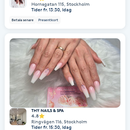
Hornsgatan 115
,
Stockholm
Medium
Tider fr. 13:30, Idag
Betala senare
Presentkort
Megavolymfransar
Melasma
Mesoterapi
MicroPen
Microshading
Mixfransar
THY NAILS & SPA
N
4.8
Ringvägen 116
,
Stockholm
Tider fr. 15:30, Idag
Nagelförlängning