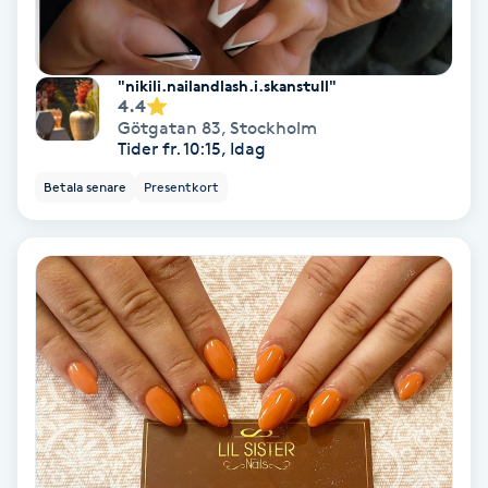
IPL
"nikili.nailandlash.i.skanstull"
4.4
IPL hårborttagning
Götgatan 83
,
Stockholm
Tider fr. 10:15, Idag
IR-massage
Betala senare
Presentkort
J
Japansk massage
K
K18
Katun fransar
Kemisk peeling