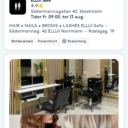
ELLUI SoFo
4.9
Hollywood Peel
Södermannagatan 42
,
Stockholm
Tider fr. 09:00, tor 13 aug.
Hot Stone Massage
HAIR • NAILS • BROWS • LASHES ELLUI Sofo —
Södermannag. 42 ELLUI Norrmalm — Roslagsg. 19
Hot yoga
Betala senare
Presentkort
Branschorg.
Hudföryngring
Huduppstramning
Hudvård
Hyaluronsyra
Hyperhidros