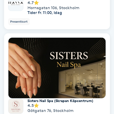
4.7
Hornsgatan 106
,
Stockholm
Koppningsmassage
Tider fr. 11:00, Idag
Presentkort
Kosmetisk tatuering
Kostrådgivning
Kroppsinpackning
Kroppspeeling
Käkledsbehandling
Kärlbehandling
Sisters Nail Spa (Skrapan Köpcentrum)
L
4.5
Götgatan 76
,
Stockholm