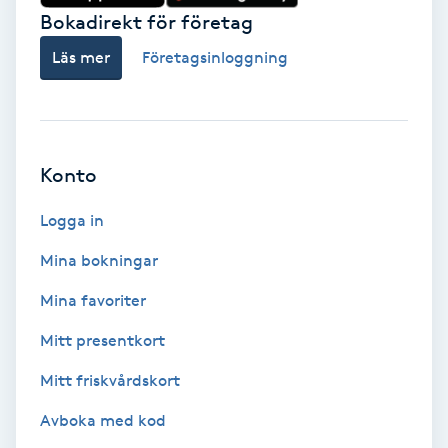
Tvätt & Fön
Bokadirekt för företag
V
Läs mer
Företagsinloggning
Vaccination
Vampyrbehandling
Konto
Vaxning
Logga in
Vaxning brasiliansk
Mina bokningar
Mina favoriter
Veterinär
Mitt presentkort
Vibrationsmassage
Mitt friskvårdskort
Vinyasa Yoga
Avboka med kod