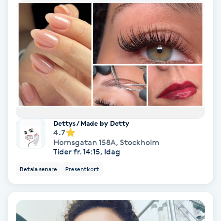
Olaplex
Olaplexbehandling
Ombre
Ombre brows
Ombre naglar
Dettys / Made by Detty
4.7
Hornsgatan 158A
,
Stockholm
Optiker
Tider fr. 14:15, Idag
Betala senare
Presentkort
Ortobionomi
Ortopedi