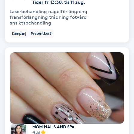
Lymfmassage
Tider fr. 13:30, tis 11 aug.
Laserbehandling nagelförlängning
fransförlängning trådning fotvård
Läpptatuering
ansiktsbehandling
M
Kampanj
Presentkort
Makeup
Manikyr & Pedikyr
Massage
Medial vägledning
Medicinsk massage
Meditation
MOM NAILS AND SPA
4.8