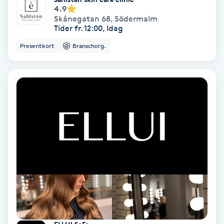
4.9
Skånegatan 68
,
Södermalm
Gruppträning
Tider fr. 12:00, Idag
Presentkort
Branschorg.
Gua Sha-massage
H
Hatha Yoga
Headspa
Healing
Herrklippning
HIFU