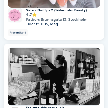
Färgning
Sisters Nail Spa 2 (Södermalm Beauty)
4.7
Fatburs Brunnsgata 13
,
Stockholm
Föning
Tider fr. 11:15, Idag
G
Presentkort
Gel naglar
Gelenaglar
Gellack
Gellack med förstärkning
Gravidmassage
Gravidyoga
Sahlstén skin care clinic