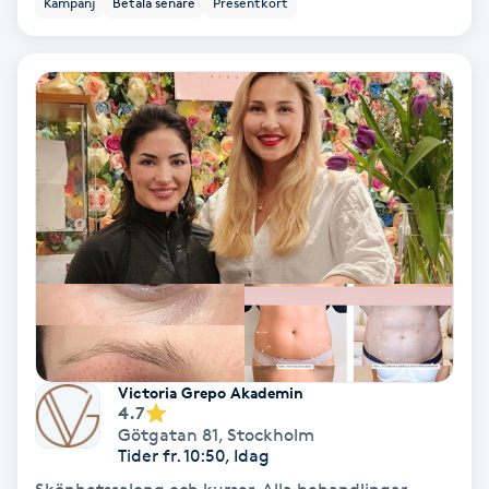
Kampanj
Betala senare
Presentkort
Ansiktsbehandling djuprengörande
B
Babylights
Balayage
Bambumassage
Barber
Barnklippning
Victoria Grepo Akademin
4.7
BIAB
Götgatan 81
,
Stockholm
Tider fr. 10:50, Idag
Blowout