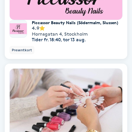
Regndroppsmassage
Reiki
Piccassor Beauty Nails (Södermalm, Slussen)
4.9
Hornsgatan 4
,
Stockholm
Reikihealing
Tider fr. 18:40, tor 13 aug.
Presentkort
Reiki massage
Restorative Yoga
Rosacea
Rosenmetoden
Ryggmassage
S