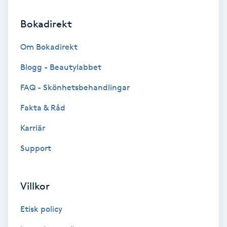
Volymfransar
Bokadirekt
Vårtor
Om Bokadirekt
Y
Blogg - Beautylabbet
Yin Yoga
FAQ - Skönhetsbehandlingar
Fakta & Råd
Yoga
Karriär
Yoga Nidra
Support
Yogamassage
Z
Villkor
Zonterapi
Etisk policy