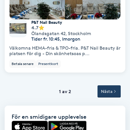
Terapi
Thaimassage
P&T Nail Beauty
4.7
Ölandsgatan 42
,
Stockholm
Toning
Tider fr. 10:45, Imorgon
Välkomna HEMA-fria & TPO-fria. P&T Nail Beauty är
Torr hårbotten
platsen för dig - Din skönhetsoas p...
Betala senare
Presentkort
Torrborstning
Triggerpunktsmassage
1 av 2
Nästa
Trådning
Träning
För en smidigare upplevelse