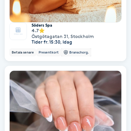
Fransförlängning Volym
Fransk manikyr
Söders Spa
4.7
Östgötagatan 31
,
Stockholm
Fransrengöring
Tider fr. 15:30, Idag
Betala senare
Presentkort
Branschorg.
Frekvensterapi
Friskvård
Friskvårdsmassage
Frisör
Funktionsanalys