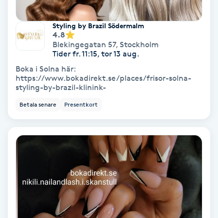
Hypnos
Styling by Brazil Södermalm
4.8
Hårborttagning
Blekingegatan 57
,
Stockholm
Tider fr. 11:15, tor 13 aug.
Hårbottenbehandling
Boka i Solna här:
https://www.bokadirekt.se/places/frisor-solna-
styling-by-brazil-klinink-
Hårförlängning
Betala senare
Presentkort
Hårvård
Hälsa
Hälsprickor
I
Idrottsmassage