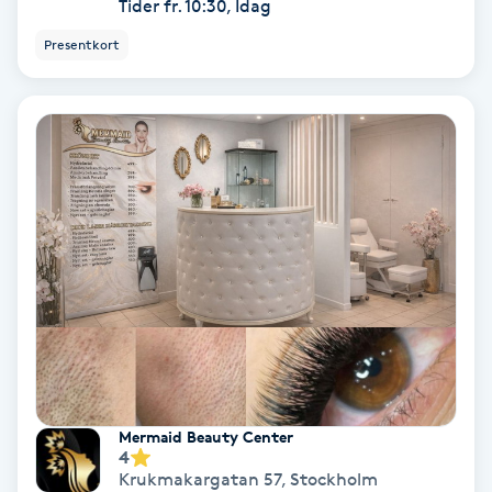
Laserbehandling
Tider fr. 10:30, Idag
Presentkort
Lashlift Keratin
LED-ljusterapi
Liktornar
LPG
LPG-behandling
LPG-massage
Luggklippning
Mermaid Beauty Center
4
Krukmakargatan 57
,
Stockholm