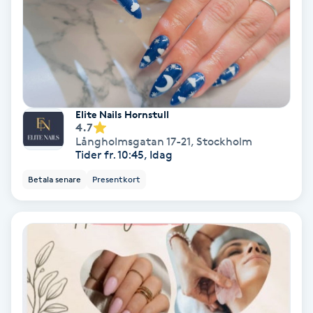
Personlig tränare
Picolaser
Piercing
Elite Nails Hornstull
4.7
Långholmsgatan 17-21
,
Stockholm
Pigmentbehandling
Tider fr. 10:45, Idag
Betala senare
Presentkort
Pigmentfläckar
Plastikkirurgi
Powder brows
Power Yoga