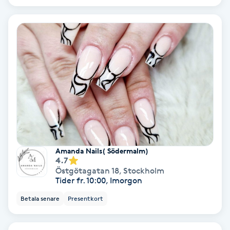
Nagelvård
Naglar borttagning
Naglar reparation
Naprapati
Navelpiercing
Amanda Nails( Södermalm)
4.7
NBE-massage
Östgötagatan 18
,
Stockholm
Tider fr. 10:00, Imorgon
Ny frisyr
Betala senare
Presentkort
O