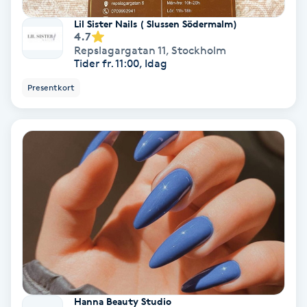
Keratinbehandling
Lil Sister Nails ( Slussen Södermalm)
4.7
Repslagargatan 11
,
Stockholm
Kinesiologi
Tider fr. 11:00, Idag
Presentkort
Kinesisk medicin
Kiropraktik
Klangmassage
Klippning
Klippning & Slingor
Klippning ungdom
Hanna Beauty Studio