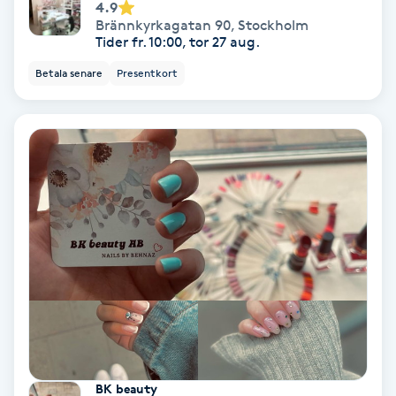
4.9
Brännkyrkagatan 90
,
Stockholm
Skoinlägg
Tider fr. 10:00, tor 27 aug.
Betala senare
Presentkort
Skägg
Skäggfärgning
Skäggklippning
Skäggtrimmning
Skönhet
Slingor
Sockring
BK beauty