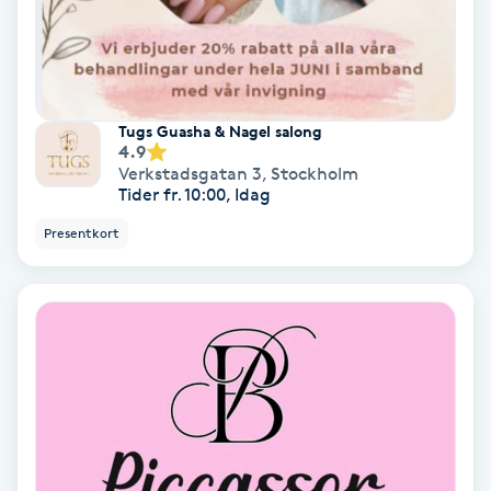
PRP (Platelet Rich Plasma)
PRX-T33
Tugs Guasha & Nagel salong
4.9
Psoriasis
Verkstadsgatan 3
,
Stockholm
Tider fr. 10:00, Idag
PT
Presentkort
R
Radiofrekvens
Rakning
Reflexologi