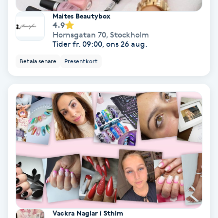
Maites Beautybox
Samtalsterapi
4.9
Hornsgatan 70
,
Stockholm
Tider fr. 09:00, ons 26 aug.
Senioryoga
Betala senare
Presentkort
Shiatsu
Singelfransar
Sjukgymnastik
Skalpmassage
Skinbooster
Sklerosering
Vackra Naglar i Sthlm