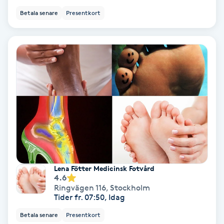
Betala senare
Presentkort
Nagelförlängning akryl
Nagelförlängning gelé
Nagelförlängning glasfiber
Nagelförlängning silke
Nagelförstärkning
Nagelklippning
Lena Fötter Medicinsk Fotvård
4.6
Ringvägen 116
,
Stockholm
Nagelsvamp
Tider fr. 07:50, Idag
Betala senare
Presentkort
Nageltrång