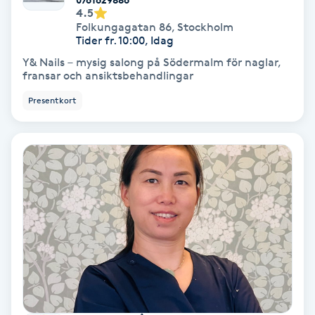
Color correction
4.5
Folkungagatan 86
,
Stockholm
Tider fr. 10:00, Idag
Cryoterapi
Y& Nails – mysig salong på Södermalm för naglar,
D
fransar och ansiktsbehandlingar
Presentkort
Damklippning
Dermapen
Diamantslipning
E
Enzympeeling
Extensions