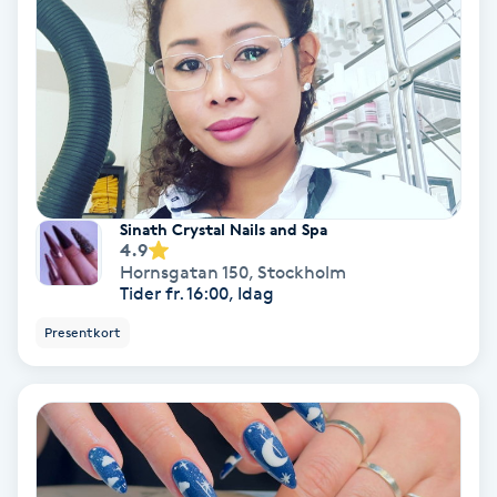
Osteopati
P
Paraffinbehandling
Pedikyr
Sinath Crystal Nails and Spa
Pensionärklippning
4.9
Hornsgatan 150
,
Stockholm
Tider fr. 16:00, Idag
Permanent
Presentkort
Permanent hårborttagning
Permanent ögonbrynsmakeup
Personal shopper