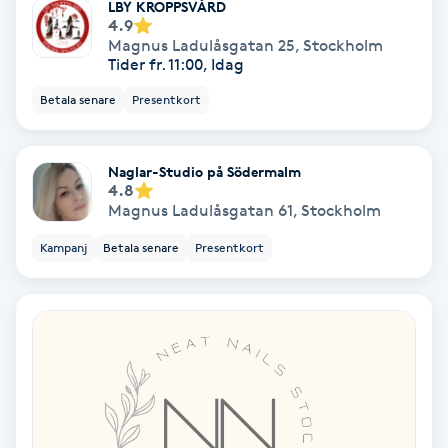
Extensions borttagning
LBY KROPPSVÅRD
4.9
Magnus Ladulåsgatan 25
,
Stockholm
Eyeliner-tatuering
Tider fr. 11:00, Idag
F
Betala senare
Presentkort
Face framing
Naglar-Studio på Södermalm
4.8
Faceliftmassage
Magnus Ladulåsgatan 61
,
Stockholm
Kampanj
Betala senare
Presentkort
Fet hårbotten
Fettreducering
Fibromassage
Fillers