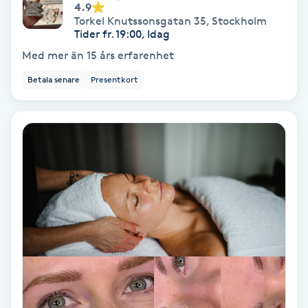
4.9
Torkel Knutssonsgatan 35
,
Stockholm
Spa
Tider fr. 19:00, Idag
Med mer än 15 års erfarenhet
Spa manikyr & pedikyr
Betala senare
Presentkort
Spa-manikyr
Spa-pedikyr
Spraytan
Stylist
Sugaring
Svensk massage