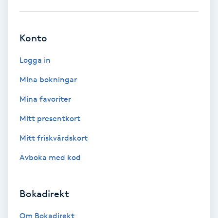
Hypnos
Hårborttagning
Konto
Logga in
Hårbottenbehandling
Mina bokningar
Hårförlängning
Mina favoriter
Hårvård
Mitt presentkort
Mitt friskvårdskort
Hälsa
Avboka med kod
Hälsprickor
I
Bokadirekt
Idrottsmassage
Om Bokadirekt