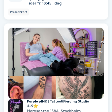
Tider fr. 18:45, Idag
Färgning
Presentkort
Föning
G
Gel naglar
Gelenaglar
Gellack
Gellack med förstärkning
Gravidmassage
Purple pINK | Tattoo&Piercing Studio
4.9
Hornsgatan 158A
,
Stockholm
Gravidyoga