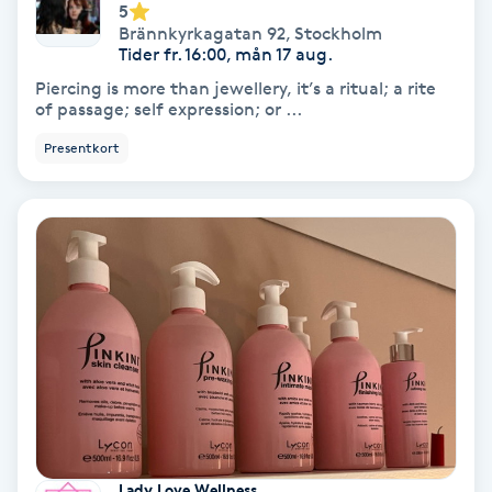
5
Fotmassage
Brännkyrkagatan 92
,
Stockholm
Tider fr. 16:00, mån 17 aug.
Piercing is more than jewellery, it’s a ritual; a rite
Fotsvamp
of passage; self expression; or ...
Presentkort
Fotvård
Fransar
Fransborttagning
Fransfärgning
Fransförlängning
Fransförlängning Megavolym
Lady Love Wellness