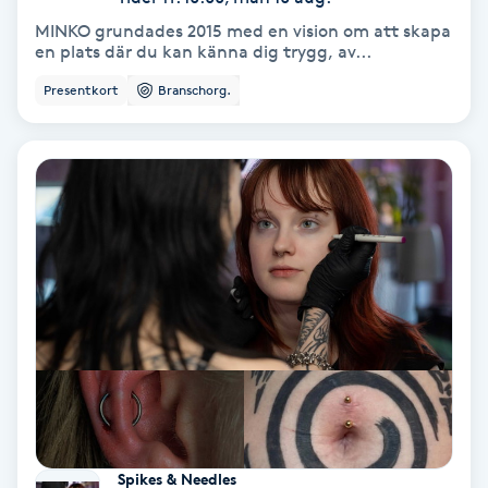
Extensions borttagning
MINKO grundades 2015 med en vision om att skapa
en plats där du kan känna dig trygg, av...
Eyeliner-tatuering
Presentkort
Branschorg.
F
Face framing
Faceliftmassage
Fet hårbotten
Fettreducering
Fibromassage
Fillers
Spikes & Needles