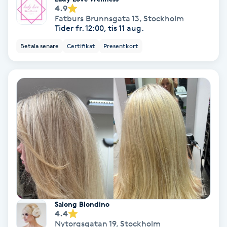
4.9
Fransförlängning Volym
Fatburs Brunnsgata 13
,
Stockholm
Tider fr. 12:00, tis 11 aug.
Fransk manikyr
Betala senare
Certifikat
Presentkort
Fransrengöring
Frekvensterapi
Friskvård
Friskvårdsmassage
Frisör
Salong Blondino
Funktionsanalys
4.4
Nytorgsgatan 19
,
Stockholm