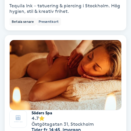
Tequila Ink – tatuering & piercing i Stockholm. Hög
hygien, stil & kreativ frihet.
Bottenfärg
Betala senare
Presentkort
Brynformning
Brynfärgning
Brynplockning
Bröllopsuppsättning
C
Celluliter
Söders Spa
4.7
Coachning
Östgötagatan 31
,
Stockholm
Tider fr. 14:45, Imorgon