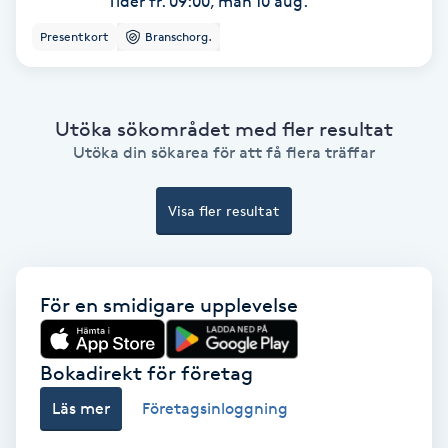
Tider fr. 09:00, mån 10 aug.
Hollywood Peel
Presentkort
Branschorg.
Hot Stone Massage
Utöka sökområdet med fler resultat
Hot yoga
Utöka din sökarea för att få flera träffar
Hudföryngring
Visa fler resultat
Huduppstramning
Hudvård
För en smidigare upplevelse
Hyaluronsyra
Bokadirekt för företag
Läs mer
Företagsinloggning
Hyperhidros