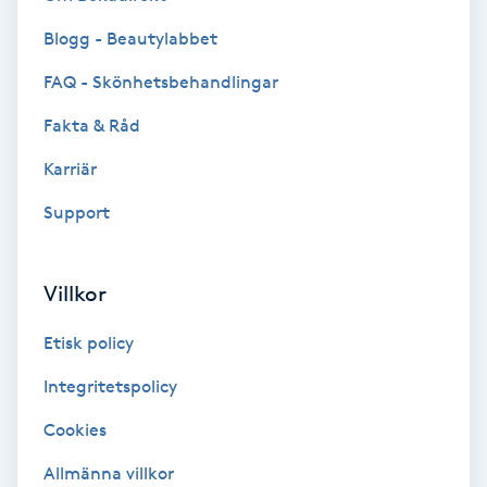
Blogg - Beautylabbet
IPL
FAQ - Skönhetsbehandlingar
IPL hårborttagning
Fakta & Råd
IR-massage
Karriär
J
Support
Japansk massage
K
Villkor
K18
Etisk policy
Integritetspolicy
Katun fransar
Cookies
Kemisk peeling
Allmänna villkor