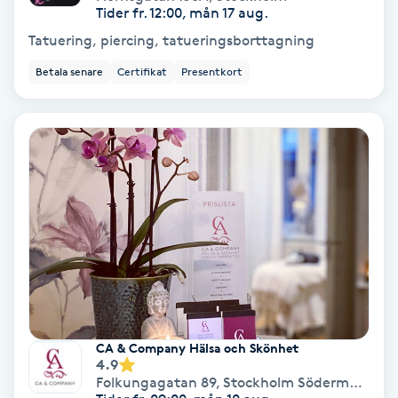
Tider fr. 12:00, mån 17 aug.
Tatuering, piercing, tatueringsborttagning
Gruppträning
Betala senare
Certifikat
Presentkort
Gua Sha-massage
H
Hatha Yoga
Headspa
Healing
Herrklippning
CA & Company Hälsa och Skönhet
4.9
HIFU
Folkungagatan 89
,
Stockholm Södermalm