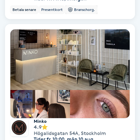
Color correction
Betala senare
Presentkort
Branschorg.
Cryoterapi
D
Damklippning
Dermapen
Diamantslipning
E
Enzympeeling
Minko
Extensions
4.9
Högalidsgatan 54A
,
Stockholm
Tider fr. 10:00, mån 10 aug.