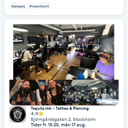
Ansiktsbehandling djuprengörande
Kampanj
Presentkort
B
Babylights
Balayage
Bambumassage
Barber
Barnklippning
BIAB
Tequila Ink - Tattoo & Piercing
4.9
Björngårdsgatan 2
,
Stockholm
Blowout
Tider fr. 15:20, mån 17 aug.