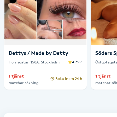
Alternativmedicin
Andningsmassage
Ansiktslyft utan kirurgi
Aromamassage
Dettys / Made by Detty
Söders S
Hornsgatan 158A, Stockholm
Östgötagata
4.7
650
Ashtanga Yoga
1 tjänst
1 tjänst
Ayurveda
Boka inom 24 h
matchar sökning
matchar sö
Ayurvedisk Massage
Ansiktsbehandling djuprengörande
B