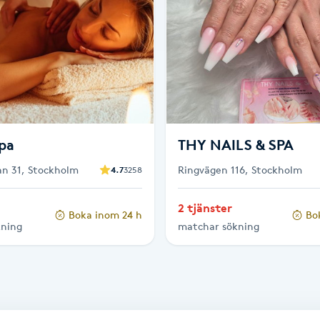
pa
THY NAILS & SPA
n 31, Stockholm
Ringvägen 116, Stockholm
4.7
3258
2 tjänster
Boka inom 24 h
Bo
kning
matchar sökning