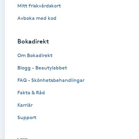
Mitt friskvårdskort
Brynformning
Avboka med kod
Brynfärgning
Bokadirekt
Brynplockning
Om Bokadirekt
Bröllopsuppsättning
Blogg - Beautylabbet
C
FAQ - Skönhetsbehandlingar
Celluliter
Fakta & Råd
Karriär
Coachning
Support
Color correction