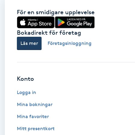
För en smidigare upplevelse
Babylights
Balayage
Bokadirekt för företag
Läs mer
Företagsinloggning
Bambumassage
Barber
Konto
Barnklippning
Logga in
BIAB
Mina bokningar
Blowout
Mina favoriter
Mitt presentkort
Bottenfärg