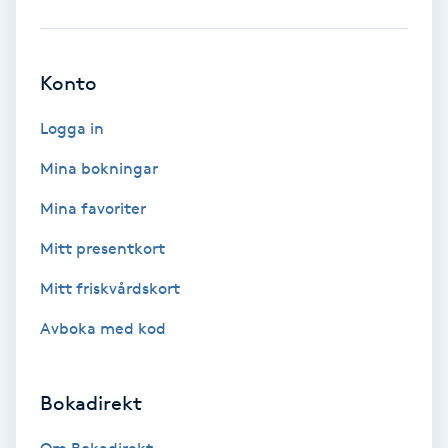
Babylights
Konto
Balayage
Logga in
Bambumassage
Mina bokningar
Barber
Mina favoriter
Mitt presentkort
Barnklippning
Mitt friskvårdskort
BIAB
Avboka med kod
Blowout
Bokadirekt
Bottenfärg