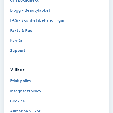
Om Bokadirekt
Brynformning
Blogg - Beautylabbet
FAQ - Skönhetsbehandlingar
Brynfärgning
Fakta & Råd
Brynplockning
Karriär
Support
Bröllopsuppsättning
C
Villkor
Celluliter
Etisk policy
Coachning
Integritetspolicy
Color correction
Cookies
Allmänna villkor