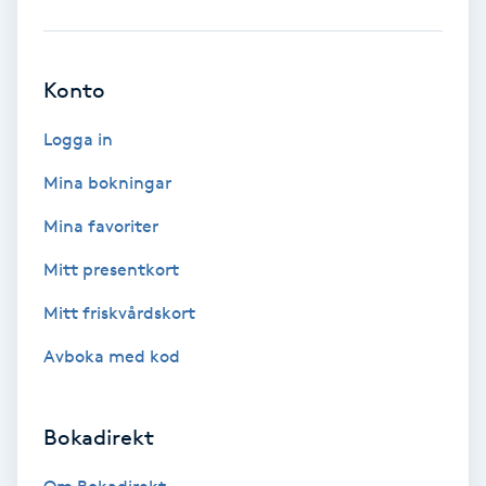
Babylights
Konto
Balayage
Logga in
Bambumassage
Mina bokningar
Barber
Mina favoriter
Mitt presentkort
Barnklippning
Mitt friskvårdskort
BIAB
Avboka med kod
Blowout
Bokadirekt
Bottenfärg