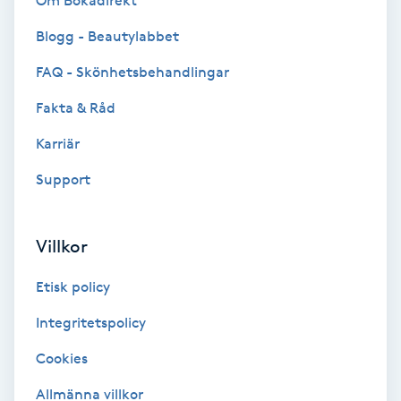
Om Bokadirekt
Brynformning
Blogg - Beautylabbet
FAQ - Skönhetsbehandlingar
Brynfärgning
Fakta & Råd
Brynplockning
Karriär
Support
Bröllopsuppsättning
C
Villkor
Celluliter
Etisk policy
Coachning
Integritetspolicy
Color correction
Cookies
Allmänna villkor