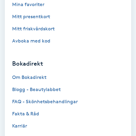
Color correction
Mina favoriter
Mitt presentkort
Cryoterapi
Mitt friskvårdskort
D
Avboka med kod
Damklippning
Dermapen
Bokadirekt
Om Bokadirekt
Diamantslipning
E
Blogg - Beautylabbet
FAQ - Skönhetsbehandlingar
Enzympeeling
Fakta & Råd
Extensions
Karriär