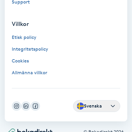
Extensions borttagning
Support
Eyeliner-tatuering
Villkor
F
Etisk policy
Face framing
Integritetspolicy
Faceliftmassage
Cookies
Allmänna villkor
Fet hårbotten
Fettreducering
Svenska
Fibromassage
Fillers
© Bokadirekt
2026