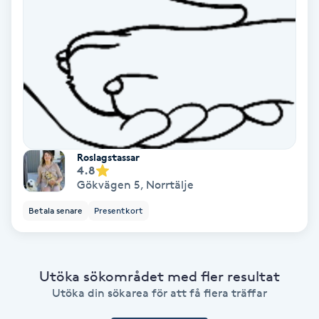
Ansiktsbehandling djuprengörande
B
Babylights
Balayage
Bambumassage
Roslagstassar
4.8
Gökvägen 5
,
Norrtälje
Barber
Betala senare
Presentkort
Barnklippning
BIAB
Utöka sökområdet med fler resultat
Utöka din sökarea för att få flera träffar
Blowout