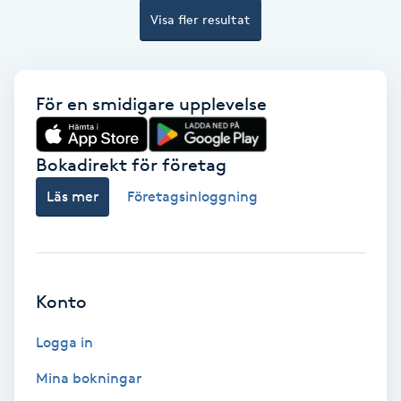
Visa fler resultat
Bottenfärg
Brynformning
För en smidigare upplevelse
Brynfärgning
Bokadirekt för företag
Brynplockning
Läs mer
Företagsinloggning
Bröllopsuppsättning
C
Konto
Celluliter
Logga in
Coachning
Mina bokningar