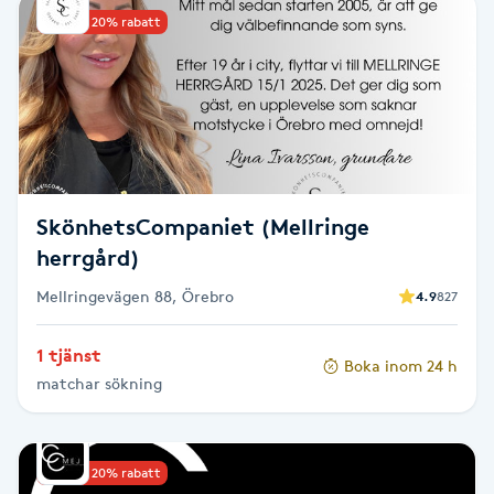
Upp till 20% rabatt
PRX-T33
Psoriasis
PT
R
SkönhetsCompaniet (Mellringe
Radiofrekvens
herrgård)
Mellringevägen 88, Örebro
4.9
827
Rakning
1 tjänst
Boka inom 24 h
Reflexologi
matchar sökning
Regndroppsmassage
Upp till 20% rabatt