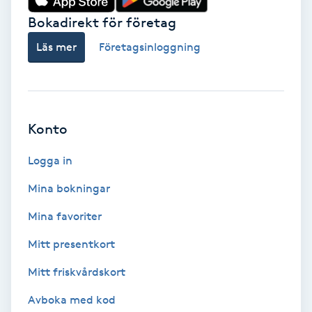
Vårtor
Bokadirekt för företag
Y
Läs mer
Företagsinloggning
Yin Yoga
Yoga
Konto
Yoga Nidra
Logga in
Yogamassage
Mina bokningar
Z
Mina favoriter
Zonterapi
Mitt presentkort
Mitt friskvårdskort
Zumba
Avboka med kod
Ö