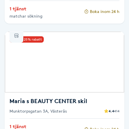
Olaplexbehandling
1 tjänst
Boka inom 24 h
matchar sökning
Ombre
Ombre brows
Upp till 25% rabatt
Ombre naglar
Optiker
Ortobionomi
Ortopedi
Maria s BEAUTY CENTER skil
Munktorpsgatan 3A, Västerås
4.4
414
Osteopati
P
1 tjänst