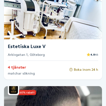
Brynformning
Brynfärgning
Brynplockning
Estetiska Luxe V
Bröllopsuppsättning
Arkivgatan 1, Göteborg
4.8
46
C
Celluliter
4 tjänster
Boka inom 24 h
matchar sökning
Coachning
Upp till 60% rabatt
Color correction