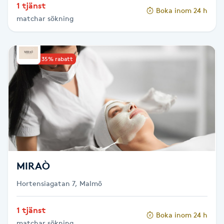
1 tjänst
Hot Stone Massage
Boka inom 24 h
matchar sökning
Hot yoga
Upp till 35% rabatt
Hudföryngring
Huduppstramning
Hudvård
Hyaluronsyra
MIRAÒ
Hyperhidros
Hortensiagatan 7, Malmö
Hypnos
1 tjänst
Boka inom 24 h
matchar sökning