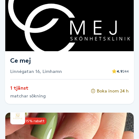
Reiki
Reikihealing
Reiki massage
Restorative Yoga
Ce mej
Rosacea
Linnégatan 16, Limhamn
4.9
244
1 tjänst
Rosenmetoden
Boka inom 24 h
matchar sökning
Ryggmassage
S
Upp till 15% rabatt
Samtalsterapi