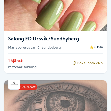
Senioryoga
Shiatsu
Singelfransar
Salong ED Ursvik/Sundbyberg
Marieborgsgatan 6, Sundbyberg
4.7
148
Sjukgymnastik
1 tjänst
Skalpmassage
Boka inom 24 h
matchar sökning
Skinbooster
Upp till 15% rabatt
Sklerosering
Skoinlägg