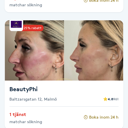
Boka inom 24 h
matchar sökning
Paraffinbehandling
Pedikyr
Upp till 25% rabatt
Pensionärklippning
Permanent
Permanent hårborttagning
BeautyPhi
Permanent ögonbrynsmakeup
Baltzarsgatan 12, Malmö
4.8
961
Personal shopper
1 tjänst
Boka inom 24 h
matchar sökning
Personlig tränare