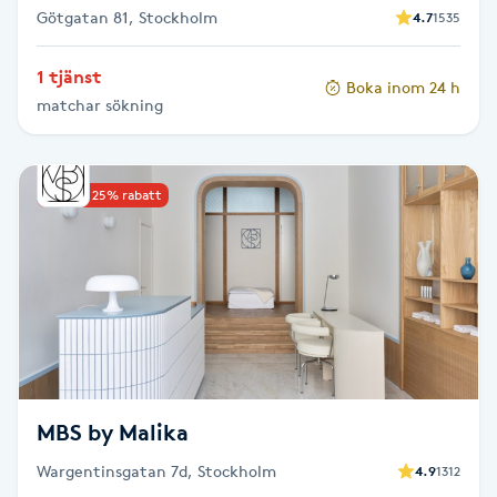
Götgatan 81, Stockholm
4.7
1535
Naglar borttagning
1 tjänst
Boka inom 24 h
matchar sökning
Naglar reparation
Naprapati
Upp till 25% rabatt
Navelpiercing
NBE-massage
Ny frisyr
O
MBS by Malika
Olaplex
Wargentinsgatan 7d, Stockholm
4.9
1312