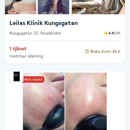
Fotsvamp
Fotvård
Leilas Klinik Kungsgatan
Kungsgatan 37, Stockholm
4.8
2231
Fransar
1 tjänst
Boka inom 24 h
Fransborttagning
matchar sökning
Fransfärgning
Upp till 40% rabatt
Fransförlängning
Fransförlängning Megavolym
Fransförlängning Volym