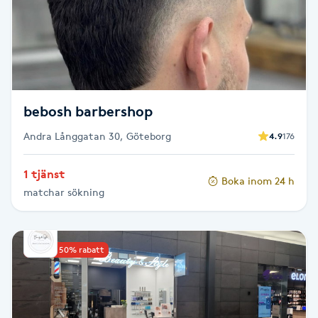
Cryoterapi
D
Damklippning
Dermapen
bebosh barbershop
Andra Långgatan 30, Göteborg
4.9
176
Diamantslipning
E
1 tjänst
Boka inom 24 h
matchar sökning
Enzympeeling
Extensions
Upp till 50% rabatt
Extensions borttagning
Eyeliner-tatuering