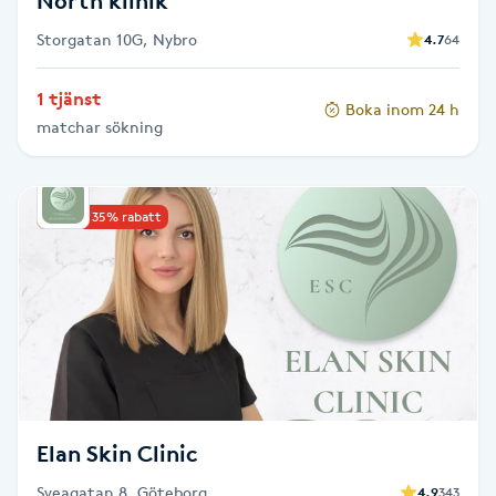
North klinik
Föning
Storgatan 10G, Nybro
4.7
64
G
1 tjänst
Gel naglar
Boka inom 24 h
matchar sökning
Gelenaglar
Upp till 35% rabatt
Gellack
Gellack med förstärkning
Gravidmassage
Gravidyoga
Elan Skin Clinic
Gruppträning
Sveagatan 8, Göteborg
4.9
343