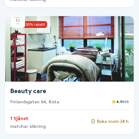
Hårborttagning
Hårbottenbehandling
Upp till 30% rabatt
Hårförlängning
Hårvård
Hälsa
Beauty care
Hälsprickor
I
Finlandsgatan 64, Kista
4.9
808
Idrottsmassage
1 tjänst
Boka inom 24 h
matchar sökning
IPL