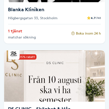
T
Blanka Kliniken
Tuina-massage
Högbergsgatan 33, Stockholm
4.7
1748
Taktil massage
1 tjänst
Boka inom 24 h
matchar sökning
Tandblekning
Tandläkare
Upp till 15% rabatt
Tatuering
Tatueringsborttagning
Terapi
Thaimassage
DS CLINIC - Skönhet & Hår