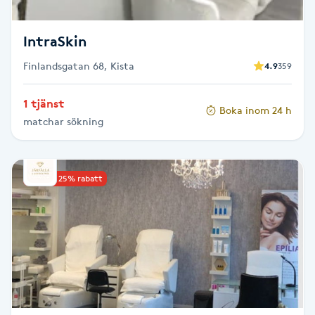
Megavolymfransar
IntraSkin
Melasma
Finlandsgatan 68, Kista
4.9
359
Mesoterapi
1 tjänst
Boka inom 24 h
matchar sökning
MicroPen
Microshading
Upp till 25% rabatt
Mixfransar
N
Nagelförlängning
Nagelförlängning akryl