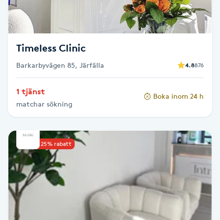
M
Makeup
Timeless Clinic
Manikyr & Pedikyr
Barkarbyvägen 85, Järfälla
4.8
876
1 tjänst
Massage
Boka inom 24 h
matchar sökning
Medial vägledning
Upp till 25% rabatt
Medicinsk massage
Meditation
Medium