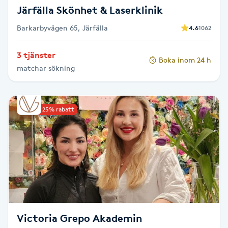
Järfälla Skönhet & Laserklinik
Nagelförlängning gelé
Barkarbyvägen 65, Järfälla
4.6
1062
Nagelförlängning glasfiber
3 tjänster
Boka inom 24 h
matchar sökning
Nagelförlängning silke
Nagelförstärkning
Upp till 25% rabatt
Nagelklippning
Nagelsvamp
Nageltrång
Victoria Grepo Akademin
Nagelvård