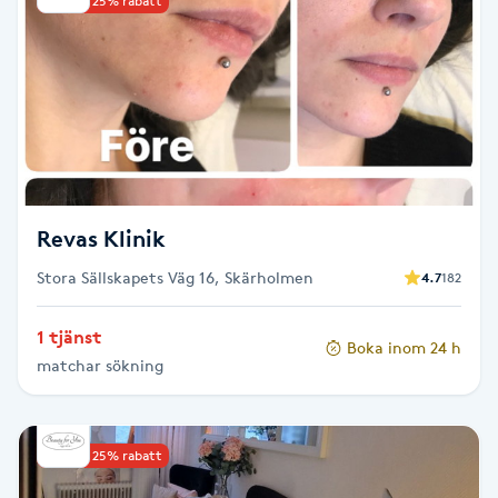
Upp till 25% rabatt
Kinesiologi
Kinesisk medicin
Kiropraktik
Klangmassage
Revas Klinik
Stora Sällskapets Väg 16, Skärholmen
Klippning
4.7
182
1 tjänst
Klippning & Slingor
Boka inom 24 h
matchar sökning
Klippning ungdom
Upp till 25% rabatt
Koppningsmassage