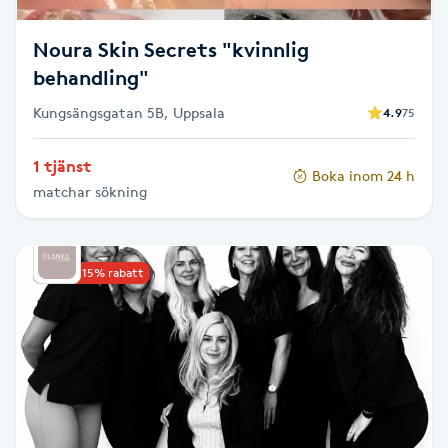
Spa manikyr & pedikyr
Noura Skin Secrets "kvinnlig
behandling"
Spa-manikyr
Kungsängsgatan 5B, Uppsala
4.9
75
Spa-pedikyr
1 tjänst
Boka inom 24 h
matchar sökning
Spraytan
Stylist
Upp till 15% rabatt
Sugaring
Svensk massage
Svettbehandling