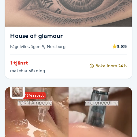
Skägg
Skäggfärgning
House of glamour
Skäggklippning
Fågelviksvägen 9, Norsborg
5.0
38
Skäggtrimmning
1 tjänst
Boka inom 24 h
matchar sökning
Skönhet
Slingor
Upp till 15% rabatt
Sockring
Spa