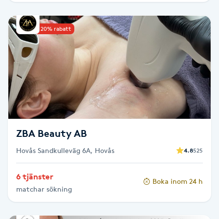
Picolaser
Upp till 20% rabatt
Piercing
Pigmentbehandling
Pigmentfläckar
Plastikkirurgi
ZBA Beauty AB
Hovås Sandkulleväg 6A, Hovås
4.8
525
Powder brows
6 tjänster
Power Yoga
Boka inom 24 h
matchar sökning
PRP (Platelet Rich Plasma)