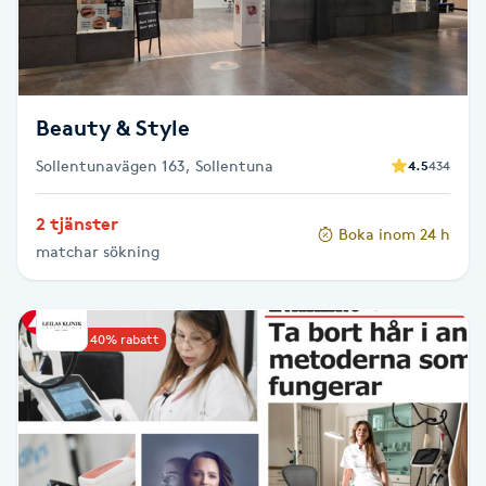
F
Face framing
Beauty & Style
Faceliftmassage
Sollentunavägen 163, Sollentuna
4.5
434
Fet hårbotten
2 tjänster
Boka inom 24 h
matchar sökning
Fettreducering
Fibromassage
Upp till 40% rabatt
Fillers
Fotmassage