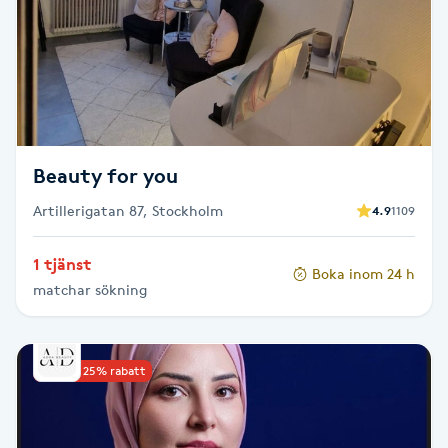
Kosmetisk tatuering
Kostrådgivning
Kroppsinpackning
Beauty for you
Kroppspeeling
Artillerigatan 87, Stockholm
4.9
1109
Käkledsbehandling
1 tjänst
Boka inom 24 h
matchar sökning
Kärlbehandling
L
Upp till 25% rabatt
Laserbehandling
Lashlift Keratin