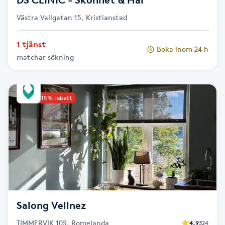
Västra Vallgatan 15, Kristianstad
Toning
1 tjänst
Boka inom 24 h
Torr hårbotten
matchar sökning
Torrborstning
Upp till 15% rabatt
Triggerpunktsmassage
Trådning
Träning
Tvätt & Fön
Salong Vellnez
V
TIMMERVIK 105, Romelanda
4.9
324