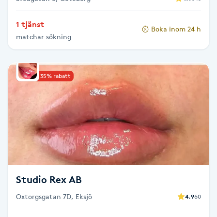
Gua Sha-massage
1 tjänst
Boka inom 24 h
H
matchar sökning
Hatha Yoga
Upp till 35% rabatt
Headspa
Healing
Herrklippning
HIFU
Studio Rex AB
Hollywood Peel
Oxtorgsgatan 7D, Eksjö
4.9
60