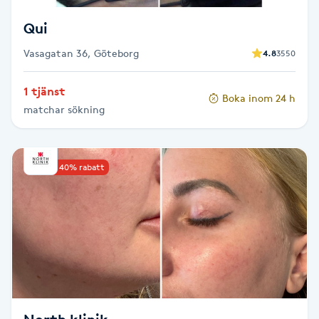
Fransk manikyr
Qui
Fransrengöring
Vasagatan 36, Göteborg
4.8
3550
1 tjänst
Frekvensterapi
Boka inom 24 h
matchar sökning
Friskvård
Upp till 40% rabatt
Friskvårdsmassage
Frisör
Funktionsanalys
Färgning