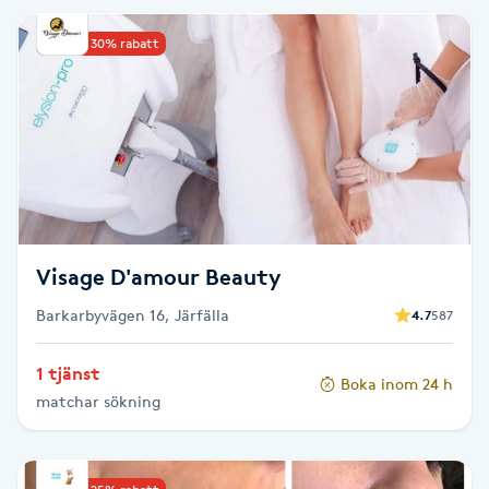
IPL hårborttagning
Upp till 30% rabatt
IR-massage
J
Japansk massage
K
Visage D'amour Beauty
K18
Barkarbyvägen 16, Järfälla
4.7
587
Katun fransar
1 tjänst
Boka inom 24 h
Kemisk peeling
matchar sökning
Keratinbehandling