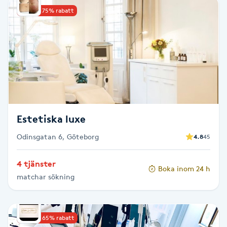
Upp till 75% rabatt
Babylights
Balayage
Bambumassage
Barber
Estetiska luxe
Barnklippning
Odinsgatan 6, Göteborg
4.8
45
BIAB
4 tjänster
Boka inom 24 h
matchar sökning
Blowout
Bottenfärg
Upp till 65% rabatt