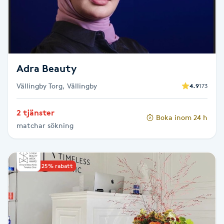
LED-ljusterapi
Liktornar
Adra Beauty
LPG
Vällingby Torg, Vällingby
4.9
173
LPG-behandling
2 tjänster
Boka inom 24 h
matchar sökning
LPG-massage
Luggklippning
Upp till 25% rabatt
Lymfmassage
Läpptatuering