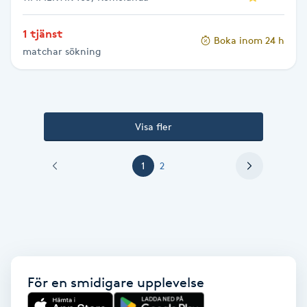
Vaccination
1 tjänst
Boka inom 24 h
Vampyrbehandling
matchar sökning
Vaxning
Visa fler
Vaxning brasiliansk
1
2
Veterinär
Vibrationsmassage
Vinyasa Yoga
För en smidigare upplevelse
Volymfransar