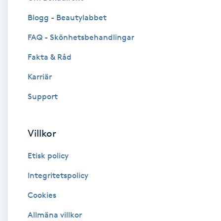
Blogg - Beautylabbet
Brynformning
FAQ - Skönhetsbehandlingar
Brynfärgning
Fakta & Råd
Brynplockning
Karriär
Support
Bröllopsuppsättning
C
Villkor
Celluliter
Etisk policy
Coachning
Integritetspolicy
Cookies
Color correction
Allmäna villkor