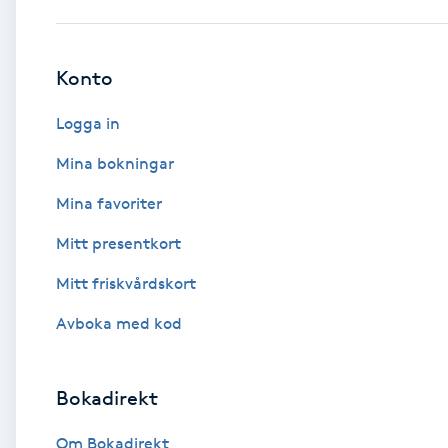
Babylights
Konto
Balayage
Logga in
Bambumassage
Mina bokningar
Mina favoriter
Barber
Mitt presentkort
Barnklippning
Mitt friskvårdskort
BIAB
Avboka med kod
Blowout
Bokadirekt
Bottenfärg
Om Bokadirekt