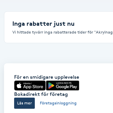
Alternativmedicin
Andningsmassage
Inga rabatter just nu
Vi hittade tyvärr inga rabatterade tider för "Akrylnagla
Ansiktslyft utan kirurgi
Aromamassage
Ashtanga Yoga
Ayurveda
För en smidigare upplevelse
Ayurvedisk Massage
Bokadirekt för företag
Läs mer
Företagsinloggning
Ansiktsbehandling djuprengörande
B