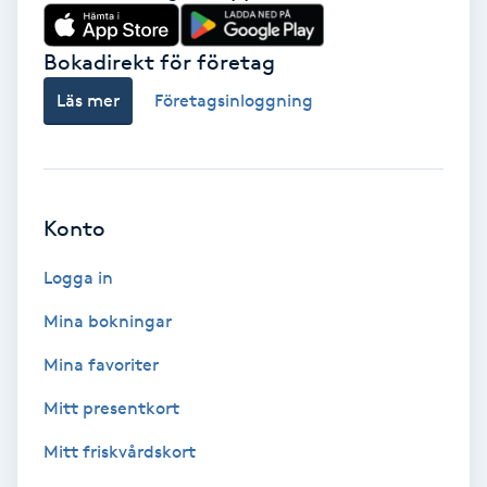
Babylights
Bokadirekt för företag
Balayage
Läs mer
Företagsinloggning
Bambumassage
Barber
Konto
Logga in
Barnklippning
Mina bokningar
BIAB
Mina favoriter
Blowout
Mitt presentkort
Mitt friskvårdskort
Bottenfärg