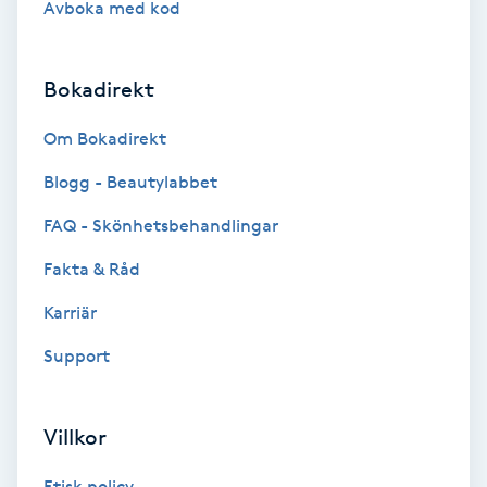
Avboka med kod
Brynformning
Bokadirekt
Brynfärgning
Om Bokadirekt
Brynplockning
Blogg - Beautylabbet
Bröllopsuppsättning
FAQ - Skönhetsbehandlingar
C
Fakta & Råd
Celluliter
Karriär
Support
Coachning
Color correction
Villkor
Etisk policy