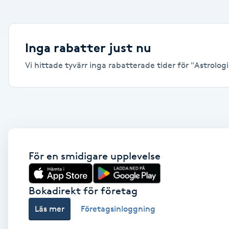
Alternativmedicin
Andningsmassage
Inga rabatter just nu
Vi hittade tyvärr inga rabatterade tider för "Astrologi,
Ansiktslyft utan kirurgi
Aromamassage
Ashtanga Yoga
Ayurveda
För en smidigare upplevelse
Ayurvedisk Massage
Bokadirekt för företag
Läs mer
Företagsinloggning
Ansiktsbehandling djuprengörande
B