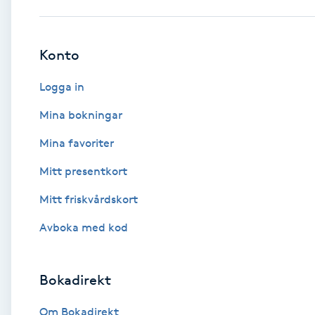
Babylights
Konto
Balayage
Logga in
Bambumassage
Mina bokningar
Mina favoriter
Barber
Mitt presentkort
Barnklippning
Mitt friskvårdskort
BIAB
Avboka med kod
Blowout
Bokadirekt
Bottenfärg
Om Bokadirekt