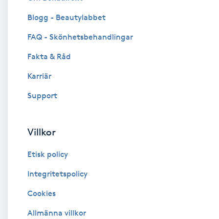
Blogg - Beautylabbet
Brynformning
FAQ - Skönhetsbehandlingar
Brynfärgning
Fakta & Råd
Brynplockning
Karriär
Support
Bröllopsuppsättning
C
Villkor
Celluliter
Etisk policy
Coachning
Integritetspolicy
Cookies
Color correction
Allmänna villkor