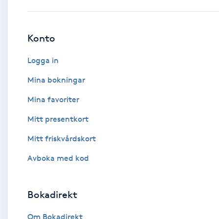
Babylights
Konto
Balayage
Logga in
Bambumassage
Mina bokningar
Mina favoriter
Barber
Mitt presentkort
Barnklippning
Mitt friskvårdskort
BIAB
Avboka med kod
Blowout
Bokadirekt
Bottenfärg
Om Bokadirekt