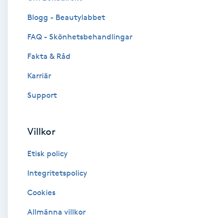
Blogg - Beautylabbet
Brynformning
FAQ - Skönhetsbehandlingar
Brynfärgning
Fakta & Råd
Brynplockning
Karriär
Support
Bröllopsuppsättning
C
Villkor
Celluliter
Etisk policy
Coachning
Integritetspolicy
Cookies
Color correction
Allmänna villkor