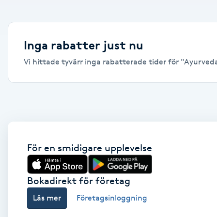
Alternativmedicin
Andningsmassage
Inga rabatter just nu
Vi hittade tyvärr inga rabatterade tider för "Ayurveda, 
Ansiktslyft utan kirurgi
Aromamassage
Ashtanga Yoga
Ayurveda
För en smidigare upplevelse
Ayurvedisk Massage
Bokadirekt för företag
Läs mer
Företagsinloggning
Ansiktsbehandling djuprengörande
B