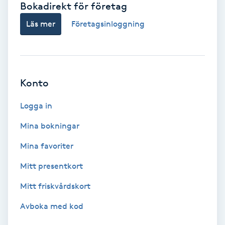
Bokadirekt för företag
Babylights
Läs mer
Företagsinloggning
Balayage
Bambumassage
Konto
Barber
Logga in
Mina bokningar
Barnklippning
Mina favoriter
BIAB
Mitt presentkort
Mitt friskvårdskort
Blowout
Avboka med kod
Bottenfärg