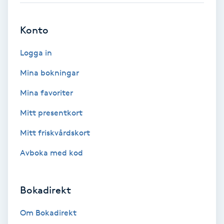
Brynformning
Konto
Brynfärgning
Logga in
Mina bokningar
Brynplockning
Mina favoriter
Bröllopsuppsättning
Mitt presentkort
C
Mitt friskvårdskort
Celluliter
Avboka med kod
Coachning
Bokadirekt
Color correction
Om Bokadirekt