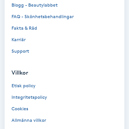
Cryoterapi
Blogg - Beautylabbet
D
FAQ - Skönhetsbehandlingar
Damklippning
Fakta & Råd
Karriär
Dermapen
Support
Diamantslipning
E
Villkor
Enzympeeling
Etisk policy
Extensions
Integritetspolicy
Cookies
Extensions borttagning
Allmänna villkor
Eyeliner-tatuering