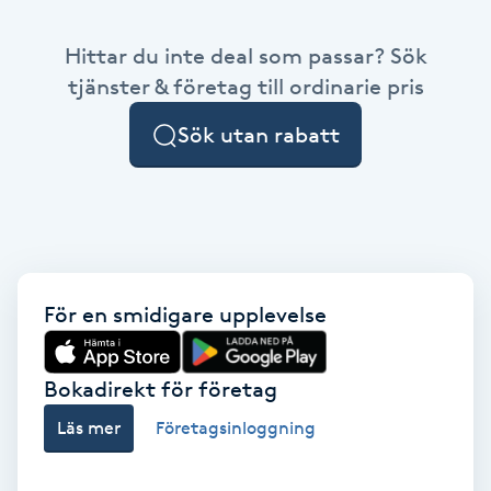
Babylights
Hittar du inte deal som passar? Sök
tjänster & företag till ordinarie pris
Balayage
Sök utan rabatt
Bambumassage
Barber
Barnklippning
För en smidigare upplevelse
BIAB
Bokadirekt för företag
Blowout
Läs mer
Företagsinloggning
Bottenfärg